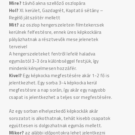
Mire?
távhő akna szellőző oszlopára
Hol?
XI. kerület, Gazdagrét, Kaptató sétány –
Regélő játszótér mellett
Mit?
az oszlop hengerszeletein filmtekercsek
kerülnek felfestésre, ennek üres képkockáira
pályázhatnak a résztvevők mese jelenetek
terveivel
A hengerszeleteket fentről lefelé haladva
egymástól 3-3 óra különbséggel festjük, így
mindenki kényelmesen hozzáfér.
Kivel?
Egy képkocka megfestésére akár 1-2 fő is
jelentkezhet. Egy sorba 3-4 képkocka kerül
megfestésre a nap során, így akár egy nagyobb
csapat is jelentkezhet a teljes sor megfestésére.
Az egy sorban elhelyezkedő képkockák akár
sorozatot is alkothatnak, tehát kisebb csapatok
együttesen is dolgozhatnak egymás mellett.
Mikor?
az alábbi időpontokra lehet jelentkezni