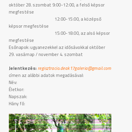
október 28. szombat 9:00-12:00, a felső képsor
megfestése
12:00-15:00, a középső
képsor megfestése
15:00-18:00, az alsó képsor
megfestése
Esőnapok: ugyanezekkel az idősávokkal október
29. vasárnap / november 4. szombat
Jelentkezés:
regisztracio.deak17galeria@gmail.com
címen az alábbi adatok megadásával:
Név:
Életkor:
Napszak:
Hány fő: