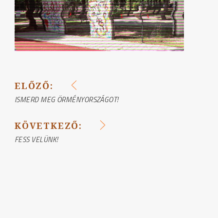
ELŐZŐ:
BEJEGYZÉS
ISMERD MEG ÖRMÉNYORSZÁGOT!
NAVIGÁCIÓ
KÖVETKEZŐ:
FESS VELÜNK!