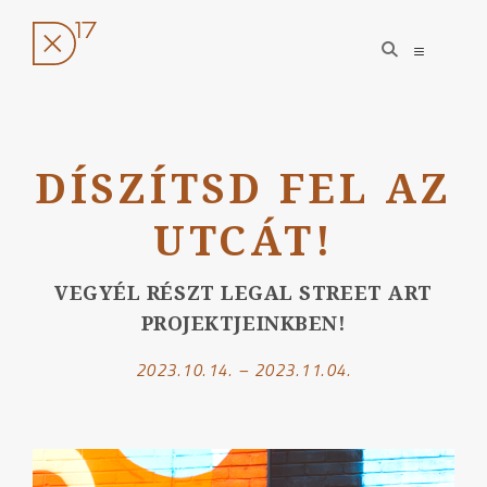
open
open
search
sidebar
form
Ugrás
a
DÍSZÍTSD FEL AZ
tartalomhoz
UTCÁT!
VEGYÉL RÉSZT LEGAL STREET ART
PROJEKTJEINKBEN!
2023.10.14. – 2023.11.04.