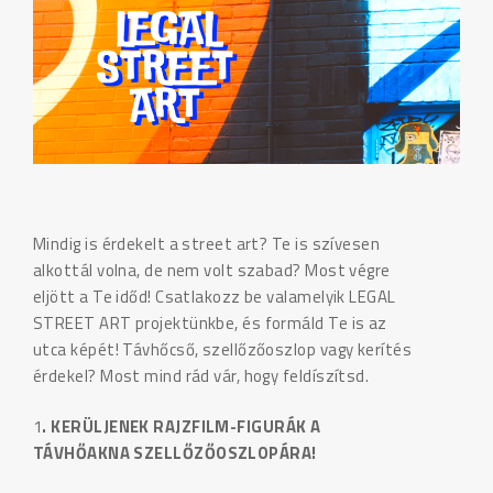
Mindig is érdekelt a street art? Te is szívesen
alkottál volna, de nem volt szabad? Most végre
eljött a Te időd! Csatlakozz be valamelyik LEGAL
STREET ART projektünkbe, és formáld Te is az
utca képét! Távhőcső, szellőzőoszlop vagy kerítés
érdekel? Most mind rád vár, hogy feldíszítsd.
1
. KERÜLJENEK RAJZFILM-FIGURÁK A
TÁVHŐAKNA SZELLŐZŐOSZLOPÁRA!