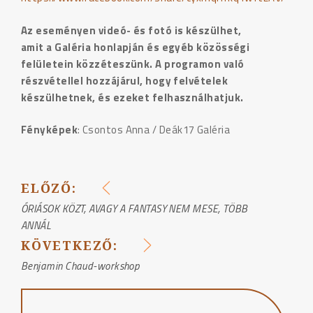
Az eseményen videó- és fotó is készülhet,
amit a Galéria honlapján és egyéb közösségi
felületein közzéteszünk. A programon való
részvétellel hozzájárul, hogy felvételek
készülhetnek, és ezeket felhasználhatjuk.
Fényképek
: Csontos Anna / Deák17 Galéria
ELŐZŐ:
BEJEGYZÉS
ÓRIÁSOK KÖZT, AVAGY A FANTASY NEM MESE, TÖBB
ANNÁL
NAVIGÁCIÓ
KÖVETKEZŐ:
Benjamin Chaud-workshop