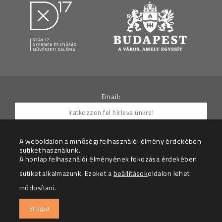
Email:
A weboldalon a minőségi felhasználói élmény érdekében
sütiket használunk.
Hozzájárulok ahhoz, hogy az Adatkezelő részemre
A honlap felhasználói élményének fokozása érdekében
hírleveleket küldjön.
sütiket alkalmazunk. Ezeket a
beállítások
oldalon lehet
Az adatkezelési tájékoztatót megértettem.
módosítani.
© 2026 – Deák 17 Gyermek és Ifjúsági Galéria – Minden
Elfogad
jog fenntartva