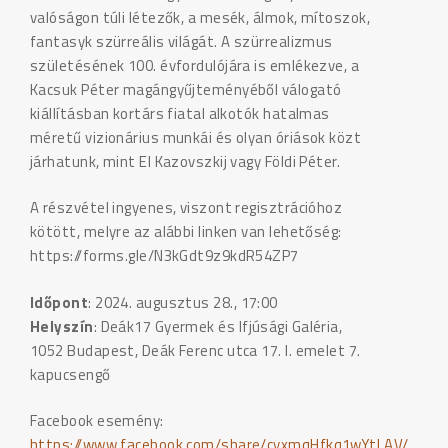
valóságon túli létezők, a mesék, álmok, mítoszok,
fantasyk szürreális világát. A szürrealizmus
születésének 100. évfordulójára is emlékezve, a
Kacsuk Péter magángyűjteményéből válogató
kiállításban kortárs fiatal alkotók hatalmas
méretű vizionárius munkái és olyan óriások közt
járhatunk, mint El Kazovszkij vagy Földi Péter.
A részvétel ingyenes, viszont regisztrációhoz
kötött, melyre az alábbi linken van lehetőség:
https://forms.gle/N3kGdt9z9kdR54ZP7
Időpont
: 2024. augusztus 28., 17:00
Helyszín
: Deák17 Gyermek és Ifjúsági Galéria,
1052 Budapest, Deák Ferenc utca 17. I. emelet 7.
kapucsengő
Facebook esemény:
https://www.facebook.com/share/cyxmqHfkq1wYtLAV/