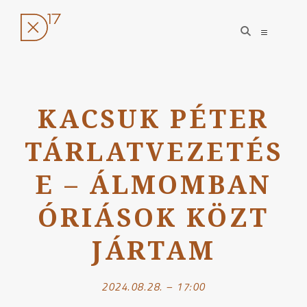
open
open
search
sidebar
form
Ugrás
a
KACSUK PÉTER
tartalomhoz
TÁRLATVEZETÉS
E – ÁLMOMBAN
ÓRIÁSOK KÖZT
JÁRTAM
2024.08.28. – 17:00