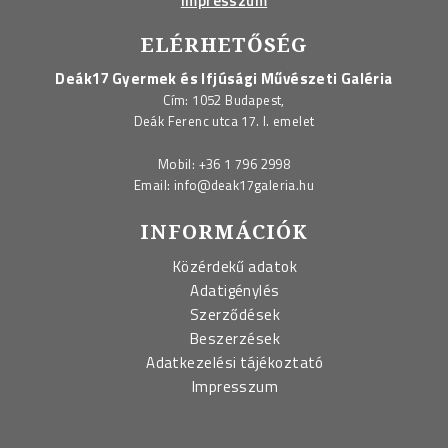
Impresszum
ELÉRHETŐSÉG
Deák17 Gyermek és Ifjúsági Művészeti Galéria
Cím: 1052 Budapest,
Deák Ferenc utca 17. I. emelet
Mobil:
+36 1 796 2998
Email:
info@deak17galeria.hu
INFORMÁCIÓK
Közérdekű adatok
Adatigénylés
Szerződések
Beszerzések
Adatkezelési tájékoztató
Impresszum