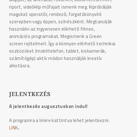
riport, videóklip műfajait ismerik meg. Kipróbálják
magukat operatőr, rendező, forgatókönyvíró
szerepben vagy éppen, színészként. Megtanulják
használni az ingyenesen elérhető filmes,
animációs programokat. Megismerik a Green
screen rejltelmeit. Így a könnyen elérhető technikai
eszközöket (mobiltelefon, tablet, kiskamerák,
számítógép) aktív módon használják kreatív
alkotásra.
JELENTKEZÉS
A jelentkezés augusztusban indul!
A programra a linkre kattintva lehet jelentkezni:
LINK
.