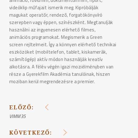
animáció, rövidfilm, dokumentumfilm, riport,
videóklip műfajait ismerik meg. Kipróbálják
magukat operatőr, rendező, forgatókönyvíró
szerepben vagy éppen, színészként. Megtanulják
használni az ingyenesen elérhető filmes,
animációs programokat. Megismerik a Green
screen rejltelmeit. Így a könnyen elérhető technikai
eszközöket (mobiltelefon, tablet, kiskamerák,
számítógép) aktív módon használják kreatív
alkotásra. A félév végén igazi moziélményben van
része a Gyerekfilm Akadémia tanulóinak, hiszen
moziban kerül megrendezésre a premier.
ELŐZŐ:
BEJEGYZÉS
VIMM35
NAVIGÁCIÓ
KÖVETKEZŐ: