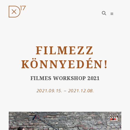
open
open
search
sidebar
form
Ugrás
a
FILMEZZ
tartalomhoz
KÖNNYEDÉN!
FILMES WORKSHOP 2021
2021.09.15. – 2021.12.08.