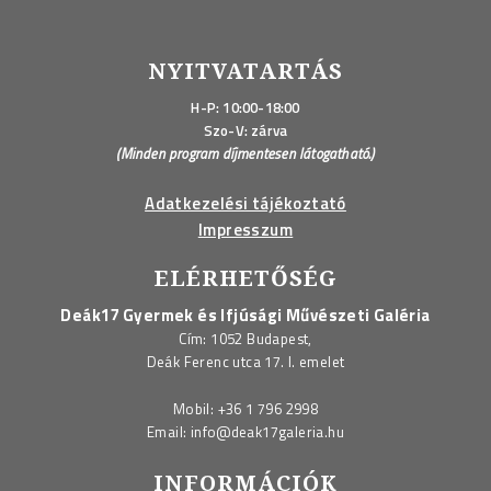
NYITVATARTÁS
H-P: 10:00-18:00
Szo-V: zárva
(Minden program díjmentesen látogatható.)
Adatkezelési tájékoztató
Impresszum
ELÉRHETŐSÉG
Deák17 Gyermek és Ifjúsági Művészeti Galéria
Cím: 1052 Budapest,
Deák Ferenc utca 17. I. emelet
Mobil:
+36 1 796 2998
Email:
info@deak17galeria.hu
INFORMÁCIÓK