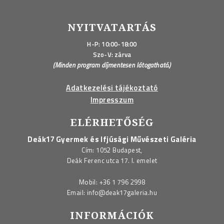
NYITVATARTÁS
H-P: 10:00-18:00
Szo-V: zárva
(Minden program díjmentesen látogatható.)
Adatkezelési tájékoztató
Impresszum
ELÉRHETŐSÉG
Deák17 Gyermek és Ifjúsági Művészeti Galéria
Cím: 1052 Budapest,
Deák Ferenc utca 17. I. emelet
Mobil:
+36 1 796 2998
Email:
info@deak17galeria.hu
INFORMÁCIÓK