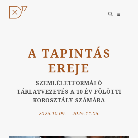
open
open
search
sidebar
form
Ugrás
a
A TAPINTÁS
tartalomhoz
EREJE
SZEMLÉLETFORMÁLÓ
TÁRLATVEZETÉS A 10 ÉV FÖLÖTTI
KOROSZTÁLY SZÁMÁRA
2025.10.09. – 2025.11.05.