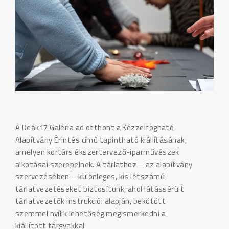
A Deák17 Galéria ad otthont a Kézzelfogható
Alapítvány Érintés című tapintható kiállításának,
amelyen kortárs ékszertervező-iparművészek
alkotásai szerepelnek. A tárlathoz – az alapítvány
szervezésében – különleges, kis létszámú
tárlatvezetéseket biztosítunk, ahol látássérült
tárlatvezetők instrukciói alapján, bekötött
szemmel nyílik lehetőség megismerkedni a
kiállított tárgyakkal.