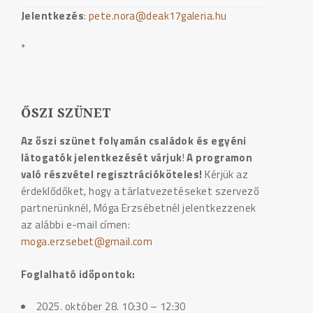
Jelentkezés
:
pete.nora@deak17galeria.hu
*
ŐSZI SZÜNET
Az őszi szünet folyamán családok és egyéni
látogatók jelentkezését várjuk
!
A programon
való részvétel regisztrációköteles!
Kérjük az
érdeklődőket, hogy a tárlatvezetéseket szervező
partnerünknél, Móga Erzsébetnél jelentkezzenek
az alábbi e-mail címen:
moga.erzsebet@gmail.com
Foglalható időpontok:
2025. október 28. 10:30 – 12:30