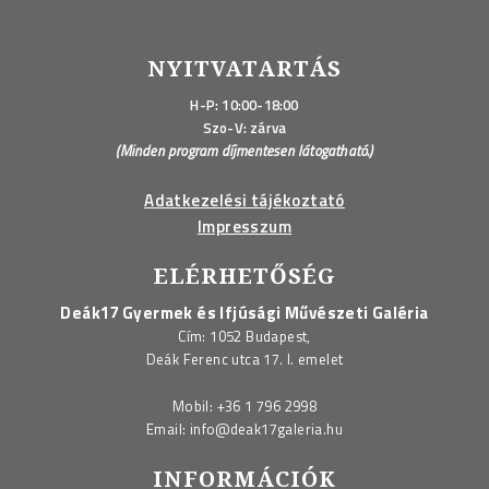
NYITVATARTÁS
H-P: 10:00-18:00
Szo-V: zárva
(Minden program díjmentesen látogatható.)
Adatkezelési tájékoztató
Impresszum
ELÉRHETŐSÉG
Deák17 Gyermek és Ifjúsági Művészeti Galéria
Cím: 1052 Budapest,
Deák Ferenc utca 17. I. emelet
Mobil:
+36 1 796 2998
Email:
info@deak17galeria.hu
INFORMÁCIÓK