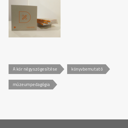
A kör négyszögesítése
könyvbemutató
múzeumpedagógia