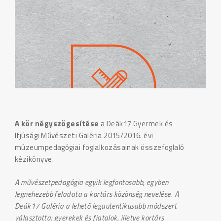
A kör négyszögesítése
a Deák17 Gyermek és
Ifjúsági Művészeti Galéria 2015/2016. évi
múzeumpedagógiai foglalkozásainak összefoglaló
kézikönyve.
A művészetpedagógia egyik legfontosabb, egyben
legnehezebb feladata a kortárs közönség nevelése. A
Deák17 Galéria a lehető legautentikusabb módszert
választotta: gyerekek és fiatalok, illetve kortárs