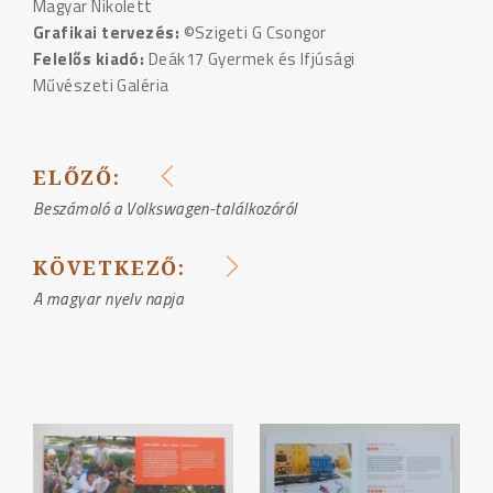
Magyar Nikolett
Grafikai tervezés:
©Szigeti G Csongor
Felelős kiadó:
Deák17 Gyermek és Ifjúsági
Művészeti Galéria
ELŐZŐ:
BEJEGYZÉS
Beszámoló a Volkswagen-találkozóról
NAVIGÁCIÓ
KÖVETKEZŐ:
A magyar nyelv napja