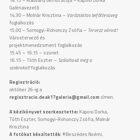
14.15 – Kiadvány bemutatója – Kaposi Dorka
Galériavezető
14.30 – Molnár Krisztina –
Varázslatos befőttesüveg
foglalkozás
15.00 – Somogyi-Rohonczy Zsófia –
Tervezz várost!
Várostervező és
projektmenedzsment foglalkozás
15.45 – 16.15 – szünet
16.15 – Tóth Eszter –
Szólaltasd meg a
szobrokat!
foglalkozás
Regisztráció:
október 26-ig a
regisztracio.deak17galeria@gmail.com
címen.
A kézikönyvet szerkesztette:
Kaposi Dorka,
Tóth Eszter, Somogyi-Rohonczy Zsófia, Molnár
Krisztina
A fotókat készítették
: ©Beszédes Noémi,