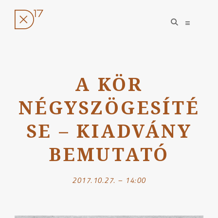
open
open
search
sidebar
form
Ugrás
a
A KÖR
tartalomhoz
NÉGYSZÖGESÍTÉ
SE – KIADVÁNY
BEMUTATÓ
2017.10.27. – 14:00