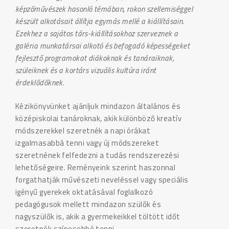
képzőművészek hasonló témában, rokon szellemiséggel
készült alkotásait állítja egymás mellé a kiállításain.
Ezekhez a sajátos társ-kiállításokhoz szerveznek a
galéria munkatársai alkotó és befogadó képességeket
fejlesztő programokat diákoknak és tanáraiknak,
szüleiknek és a kortárs vizuális kultúra iránt
érdeklődőknek.
Kézikönyvünket ajánljuk mindazon általános és
középiskolai tanároknak, akik különböző kreatív
módszerekkel szeretnék a napi órákat
izgalmasabbá tenni vagy új módszereket
szeretnének felfedezni a tudás rendszerezési
lehetőségeire. Reményeink szerint haszonnal
forgathatják művészeti neveléssel vagy speciális
igényű gyerekek oktatásával foglalkozó
pedagógusok mellett mindazon szülők és
nagyszülők is, akik a gyermekeikkel töltött időt
szeretnék színesebbé tenni.