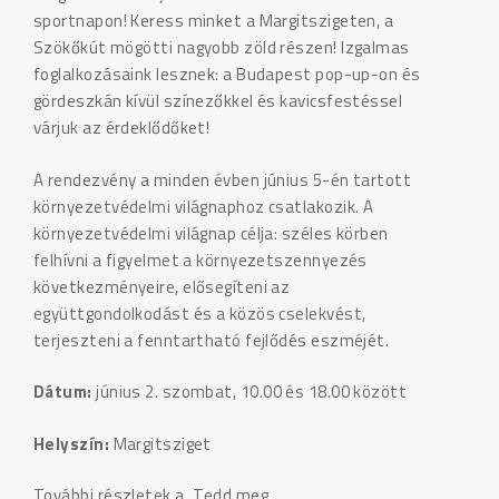
sportnapon! Keress minket a Margitszigeten, a
Szökőkút mögötti nagyobb zöld részen! Izgalmas
foglalkozásaink lesznek: a Budapest pop-up-on és
gördeszkán kívül színezőkkel és kavicsfestéssel
várjuk az érdeklődőket!
A rendezvény a minden évben június 5-én tartott
környezetvédelmi világnaphoz csatlakozik. A
környezetvédelmi világnap célja: széles körben
felhívni a figyelmet a környezetszennyezés
következményeire, elősegíteni az
együttgondolkodást és a közös cselekvést,
terjeszteni a fenntartható fejlődés eszméjét.
Dátum:
június 2. szombat, 10.00 és 18.00 között
Helyszín:
Margitsziget
További részletek a „Tedd meg