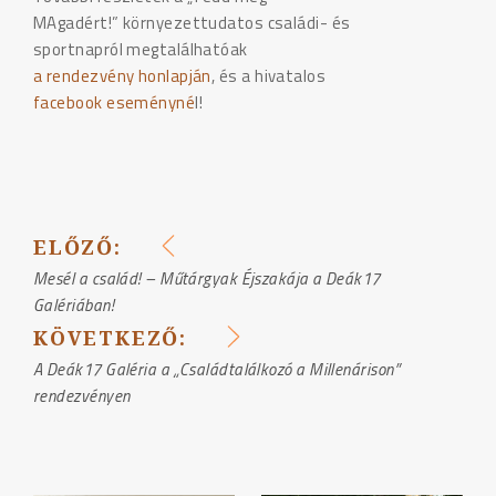
MAgadért!” környezettudatos családi- és
sportnapról megtalálhatóak
a rendezvény honlapján
, és a hivatalos
facebook eseményné
l
!
ELŐZŐ:
BEJEGYZÉS
Mesél a család! – Műtárgyak Éjszakája a Deák17
Galériában!
NAVIGÁCIÓ
KÖVETKEZŐ:
A Deák17 Galéria a „Családtalálkozó a Millenárison”
rendezvényen