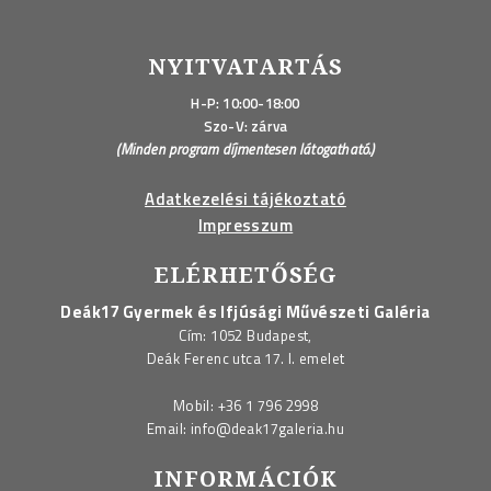
NYITVATARTÁS
H-P: 10:00-18:00
Szo-V: zárva
(Minden program díjmentesen látogatható.)
Adatkezelési tájékoztató
Impresszum
ELÉRHETŐSÉG
Deák17 Gyermek és Ifjúsági Művészeti Galéria
Cím: 1052 Budapest,
Deák Ferenc utca 17. I. emelet
Mobil:
+36 1 796 2998
Email:
info@deak17galeria.hu
INFORMÁCIÓK