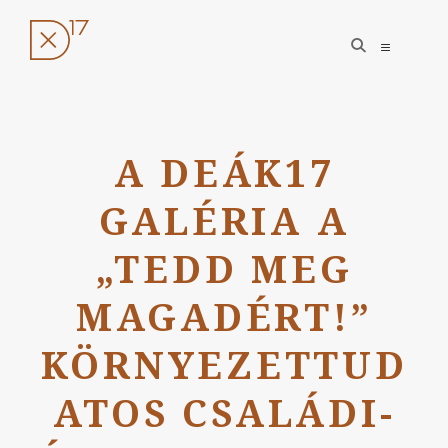
open
open
search
sidebar
form
Ugrás
a
A DEÁK17
tartalomhoz
GALÉRIA A
„TEDD MEG
MAGADÉRT!”
KÖRNYEZETTUD
ATOS CSALÁDI-