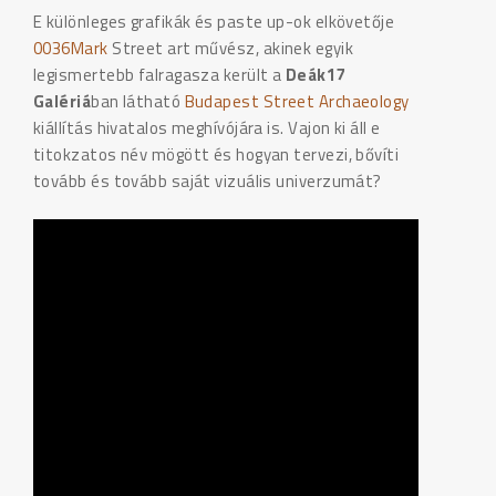
E különleges grafikák és paste up-ok elkövetője
0036Mark
Street art művész, akinek egyik
legismertebb falragasza került a
Deák17
Galériá
ban látható
Budapest Street Archaeology
kiállítás hivatalos meghívójára is. Vajon ki áll e
titokzatos név mögött és hogyan tervezi, bővíti
tovább és tovább saját vizuális univerzumát?