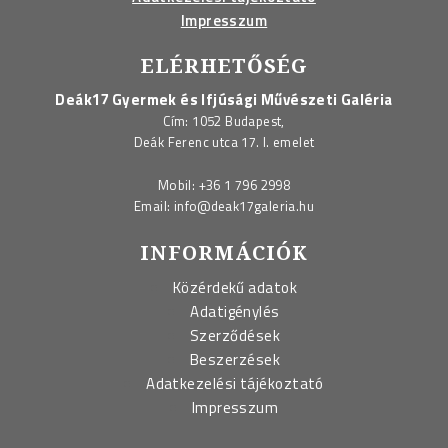
Impresszum
ELÉRHETŐSÉG
Deák17 Gyermek és Ifjúsági Művészeti Galéria
Cím: 1052 Budapest,
Deák Ferenc utca 17. I. emelet
Mobil:
+36 1 796 2998
Email:
info@deak17galeria.hu
INFORMÁCIÓK
Közérdekű adatok
Adatigénylés
Szerződések
Beszerzések
Adatkezelési tájékoztató
Impresszum