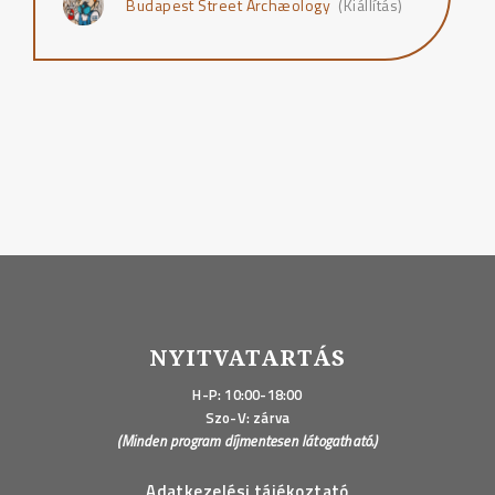
Budapest Street Archæology
(Kiállítás)
NYITVATARTÁS
H-P: 10:00-18:00
Szo-V: zárva
(Minden program díjmentesen látogatható.)
Adatkezelési tájékoztató