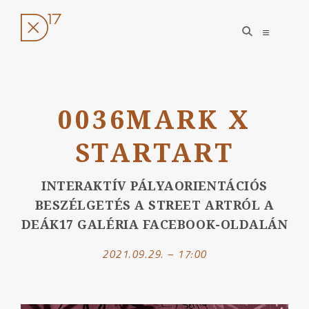
open
open
search
sidebar
form
Ugrás
a
0036MARK X
tartalomhoz
STARTART
INTERAKTÍV PÁLYAORIENTÁCIÓS
BESZÉLGETÉS A STREET ARTRÓL A
DEÁK17 GALÉRIA FACEBOOK-OLDALÁN
2021.09.29. – 17:00