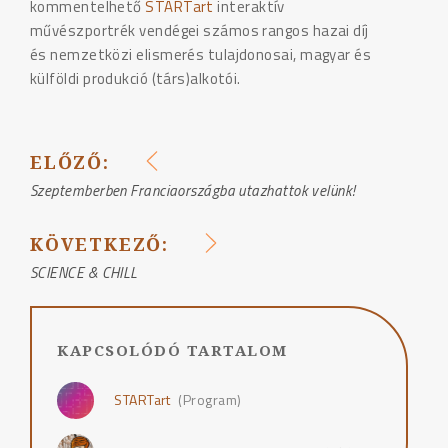
kommentelhető
STARTart
interaktív
művészportrék vendégei számos rangos hazai díj
és nemzetközi elismerés tulajdonosai, magyar és
külföldi produkció (társ)alkotói.
ELŐZŐ:
BEJEGYZÉS
Szeptemberben Franciaországba utazhattok velünk!
NAVIGÁCIÓ
KÖVETKEZŐ:
SCIENCE & CHILL
KAPCSOLÓDÓ TARTALOM
STARTart
(Program)