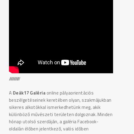
//////////////
A
Deák17 Galéria
online pályaorientációs
beszélgetéseinek keretében olyan, szakmájukban
sikeres alkotókkal ismerkedhetünk meg, akik
különböző művészeti területen dolgoznak. Minden
hónap utolsó szerdáján, a galéria Facebook-
oldalán élőben jelentkező, valós időben