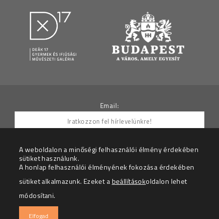
Email:
A weboldalon a minőségi felhasználói élmény érdekében
sütiket használunk.
Hozzájárulok ahhoz, hogy az Adatkezelő részemre
A honlap felhasználói élményének fokozása érdekében
hírleveleket küldjön.
sütiket alkalmazunk. Ezeket a
beállítások
oldalon lehet
Az adatkezelési tájékoztatót megértettem.
módosítani.
© 2026 – Deák 17 Gyermek és Ifjúsági Galéria – Minden
Elfogad