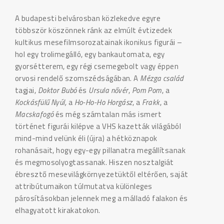
A budapesti belvárosban közlekedve egyre
többször köszönnek ránk az elmúlt évtizedek
kultikus mesefilmsorozatainak ikonikus figurái –
hol egy trolimegálló, egy bankautomata, egy
gyorsétterem, egy régi csemegebolt vagy éppen
orvosi rendelő szomszédságában. A
Mézga család
tagjai,
Doktor Bubó
és
Ursula nővér
,
Pom Pom
, a
Kockásfülű Nyúl,
a
Ho-Ho-Ho Horgász
, a
Frakk
, a
Macskafogó
és még számtalan más ismert
történet figurái kilépve a VHS kazetták világából
mind-mind velünk éli (újra) a hétköznapok
rohanásait, hogy egy-egy pillanatra megállítsanak
és megmosolyogtassanak. Hiszen nosztalgiát
ébresztő mesevilágkörnyezetüktől eltérően, saját
attribútumaikon túlmutatva különleges
párosításokban jelennek meg a málladó falakon és
elhagyatott kirakatokon.