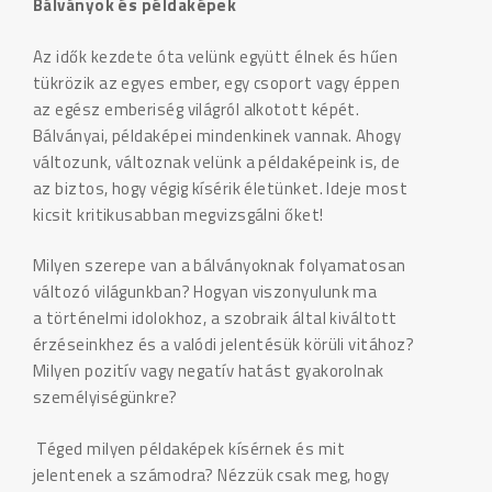
Bálványok és példaképek
Az idők kezdete óta velünk együtt élnek és hűen
tükrözik az egyes ember, egy csoport vagy éppen
az egész emberiség világról alkotott képét.
Bálványai, példaképei mindenkinek vannak. Ahogy
változunk, változnak velünk a példaképeink is, de
az biztos, hogy végig kísérik életünket. Ideje most
kicsit kritikusabban megvizsgálni őket!
Milyen szerepe van a bálványoknak folyamatosan
változó világunkban? Hogyan viszonyulunk ma
a történelmi idolokhoz, a szobraik által kiváltott
érzéseinkhez és a valódi jelentésük körüli vitához?
Milyen pozitív vagy negatív hatást gyakorolnak
személyiségünkre?
Téged milyen példaképek kísérnek és mit
jelentenek a számodra? Nézzük csak meg, hogy