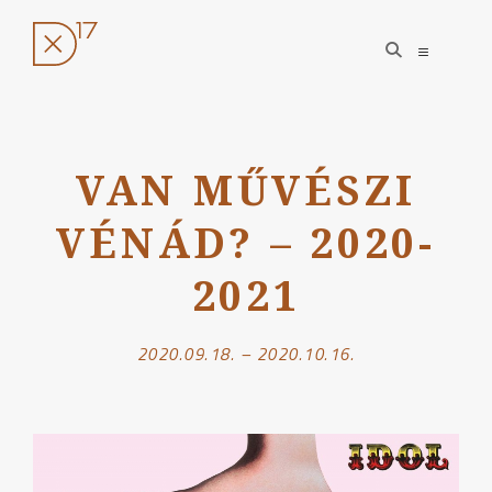
open
open
search
sidebar
form
Ugrás
a
VAN MŰVÉSZI
tartalomhoz
VÉNÁD? – 2020-
2021
2020.09.18. – 2020.10.16.