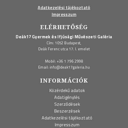
Adatkezelési tájékoztató
Impresszum
ELÉRHETŐSÉG
Deák17 Gyermek és Ifjúsági Művészeti Galéria
Cím: 1052 Budapest,
Deák Ferenc utca 17. I. emelet
Mobil:
+36 1 796 2998
Email:
info@deak17galeria.hu
INFORMÁCIÓK
Közérdekű adatok
Adatigénylés
Szerződések
Beszerzések
Adatkezelési tájékoztató
Impresszum