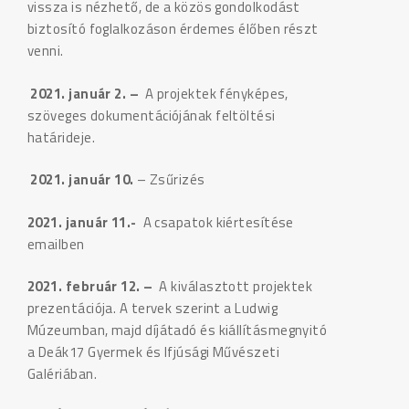
vissza is nézhető, de a közös gondolkodást
biztosító foglalkozáson érdemes élőben részt
venni.
2021. január 2. –
A projektek fényképes,
szöveges dokumentációjának feltöltési
határideje.
2021. január 10.
– Zsűrizés
2021. január 11.-
A csapatok kiértesítése
emailben
2021. február 12. –
A kiválasztott projektek
prezentációja. A tervek szerint a Ludwig
Múzeumban, majd díjátadó és kiállításmegnyitó
a Deák17 Gyermek és Ifjúsági Művészeti
Galériában.