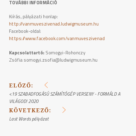
TOVÁBBI INFORMÁCIÓ
Kiírás, pályázati honlap:
http://vanmuveszivenad.ludwigmuseum.hu
Facebook-oldal:
https://www.facebook.com/vanmuveszivenad
Kapcsolattartó:
Somogyi-Rohonczy
Zsófia somogyi.zsofia@ludwigmuseum.hu
ELŐZŐ:
BEJEGYZÉS
<19 SZABADFOGÁSÚ SZÁMÍTÓGÉP VERSENY - FORMÁLD A
VILÁGOD! 2020
NAVIGÁCIÓ
KÖVETKEZŐ:
Last Words pályázat