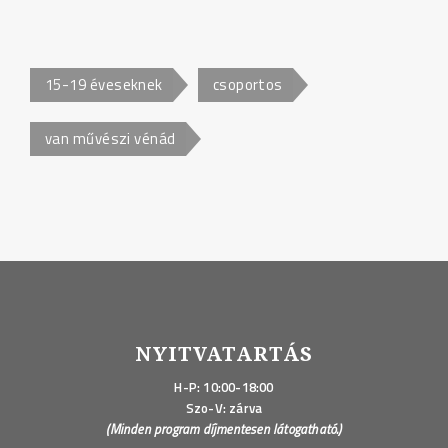
15-19 éveseknek
csoportos
van művészi vénád
NYITVATARTÁS
H-P: 10:00-18:00
Szo-V: zárva
(Minden program díjmentesen látogatható.)