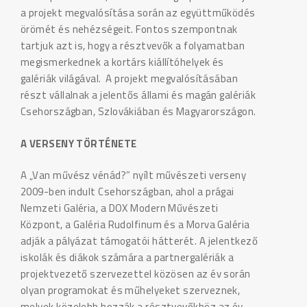
a projekt megvalósítása során az együttműködés
örömét és nehézségeit. Fontos szempontnak
tartjuk azt is, hogy a résztvevők a folyamatban
megismerkednek a kortárs kiállítóhelyek és
galériák világával. A projekt megvalósításában
részt vállalnak a jelentős állami és magán galériák
Csehországban, Szlovákiában és Magyarországon.
A VERSENY TÖRTÉNETE
A „Van művész vénád?” nyílt művészeti verseny
2009-ben indult Csehországban, ahol a prágai
Nemzeti Galéria, a DOX Modern Művészeti
Központ, a Galéria Rudolfinum és a Morva Galéria
adják a pályázat támogatói hátterét. A jelentkező
iskolák és diákok számára a partnergalériák a
projektvezető szervezettel közösen az év során
olyan programokat és műhelyeket szerveznek,
melyek közelebb hozzák a résztvevőkhöz az év