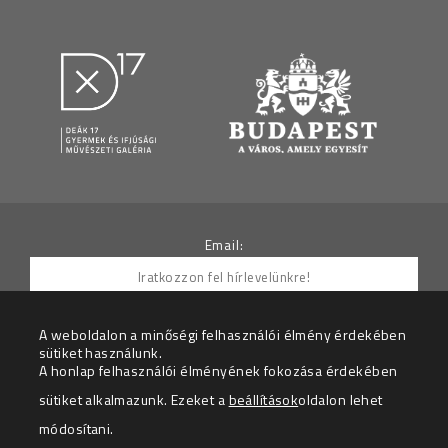
Email:
A weboldalon a minőségi felhasználói élmény érdekében
sütiket használunk.
Hozzájárulok ahhoz, hogy az Adatkezelő részemre
A honlap felhasználói élményének fokozása érdekében
hírleveleket küldjön.
sütiket alkalmazunk. Ezeket a
beállítások
oldalon lehet
Az adatkezelési tájékoztatót megértettem.
módosítani.