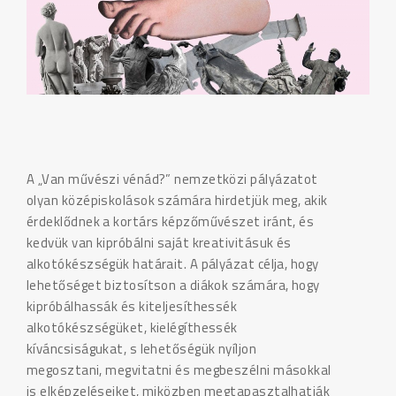
A „Van művészi vénád?” nemzetközi pályázatot
olyan középiskolások számára hirdetjük meg, akik
érdeklődnek a kortárs képzőművészet iránt, és
kedvük van kipróbálni saját kreativitásuk és
alkotókészségük határait. A pályázat célja, hogy
lehetőséget biztosítson a diákok számára, hogy
kipróbálhassák és kiteljesíthessék
alkotókészségüket, kielégíthessék
kíváncsiságukat, s lehetőségük nyíljon
megosztani, megvitatni és megbeszélni másokkal
is elképzeléseiket, miközben megtapasztalhatják