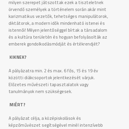
milyen szerepet játszottak ezek a tiszteletnek
örvendő személyek a történelem során akár mint
karizmatikus vezetők, tehetséges manipulátorok,
diktátorok, a modern idők mindenható istenei és
istennői! Milyen jelentőséggel bírtak a társadalom
és a kultúra területén és hogyan befolyásolták az
emberek gondolkodásmódját és értékrendjét?
KIKNEK?
A pályázatra min. 2 és max. 6 fős, 15 és 19 év
közötti diákcsoportok jelentkezését várjuk.
Előzetes művészeti tapasztalatok vagy
tanulmányok nem szükségesek.
MIÉRT?
A pályázat célja, a középiskolások és
képzőművészet segítségével minél intenzívebb