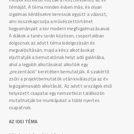
témáját. A téma minden évben más, és olyan
izgalmas kérdésekre keressük együtt a választ,
ami összekapcsolja a művészettörténet
hagyományait a kor modern megfogalmazásaival.
A diákok a tanév során közösen, csoportokban
dolgoznak az adott téma kidolgozásán és
megvalósításán, majd a kész alkotásokat
eljuttatják a bemutatónak helyt adó galériába,
ahol a legjobb alkotásokat alkotóik egy
„prezentáció” keretében bemutatják. A szakértő
zsűri a projektbemutatók után kiválasztja az év
legizgalmasabb alkotását. Az adott országok első
helyezett csapatai egy nemzetközi találkozón
mutathatják be munkájukat a többi nyertes
csapatnak.
AZ IDEI TÉMA