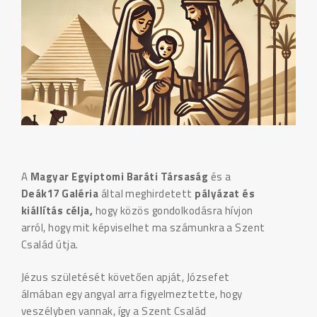
A
Magyar Egyiptomi Baráti Társaság
és a
Deák17 Galéria
által meghirdetett
pályázat és
kiállítás célja,
hogy közös gondolkodásra hívjon
arról, hogy mit képviselhet ma számunkra a Szent
Család útja.
Jézus születését követően apját, Józsefet
álmában egy angyal arra figyelmeztette, hogy
veszélyben vannak, így a Szent Család