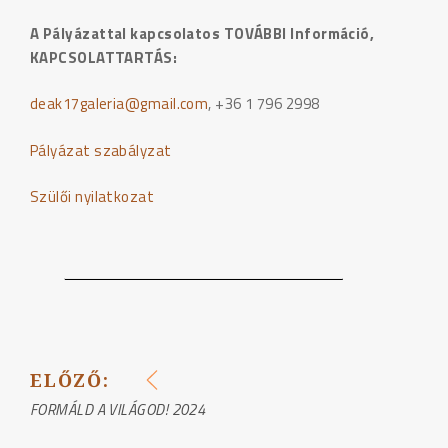
A Pályázattal kapcsolatos TOVÁBBI Információ,
KAPCSOLATTARTÁS:
deak17galeria@gmail.com
, +36 1 796 2998
Pályázat szabályzat
Szülői nyilatkozat
ELŐZŐ:
BEJEGYZÉS
FORMÁLD A VILÁGOD! 2024