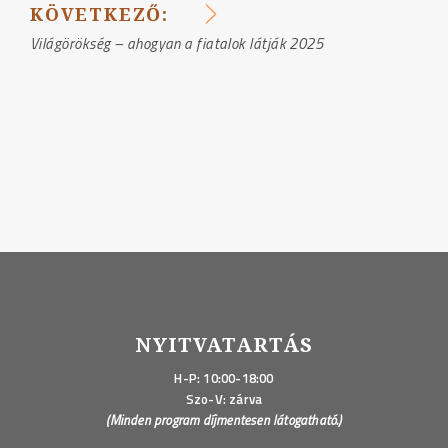
NAVIGÁCIÓ
KÖVETKEZŐ:
Világörökség – ahogyan a fiatalok látják 2025
NYITVATARTÁS
H-P: 10:00-18:00
Szo-V: zárva
(Minden program díjmentesen látogatható.)