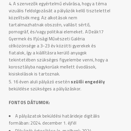
A szervezők egyértelmű elvárása, hogy a téma
vizuális feldolgozását a pályázók kellő tisztelettel
közelítsék meg. Az alkotások nem
tartalmazhatnak obszcén, vallást sértő,
pornográf, és/vagy politikai elemeket. A Deák17
Gyermek és Ifjúsági Művészeti Galéria
célközönsége a 3-23 év közötti gyerekek és
fiatalok, így a kiállításra kerülő anyagok
tekintetében szükséges figyelembe venni, hogy a
korosztályba nagykorúak mellett óvodások,
kisiskolások is tartoznak.
16 éven aluli pályázó esetén
szülői engedély
beküldése szükséges a pályázáskor.
FONTOS DÁTUMOK:
A pályázatok beküldési határideje digitális
formában: 2024. december 1. éjfél
Pályázók értesítése (e-mailben): 2024.