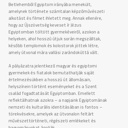
Betlehemből Egyiptom irányába menekült,
amelynek története számtalan képzőművészeti
alkotást és filmet ihletett meg. Annak ellenére,
hogy az Újszövetség keveset ír Jézus
Egyiptomban töltött gyermekéveiről, azokon a
helyeken, ahol hosszú útjuk során megszálltak,
később templomok és kolostorok jöttek létre,
amely útvonal mára vallási zarándokúttá vált.
A pályázatra jelentkező magyar és egyiptomi
gyermekek és fiatalok bemutathatják saját
értelmezésükben a hosszú út állomásain,
helyszínein történt eseményeket és a Szent
család fogadtatását Egyiptomban. Emellett
reflektálhatnak azokra – a napjaink Egyiptomának
nemzeti és kulturális identitásában is fontos –
törekvésekre, amelyek az útvonalon feltárt
művészettörténeti, régészeti emlékeket és
hagyományokat ápolják.