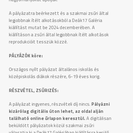
A pályázatra beérkezett és a szakmai zsűri által
legjobbnak ítélt alkotásokból a Deák17 Galéria
kiállítást mutat be 2024 decemberében. A
kiállításon a zsűri által legjobbnak ítélt alkotások
reprodukcióit tesszük közzé.
PÁLYÁZÓK köre:
Országos nyílt pályázat általános iskolás és
középiskolás diákok részére, 6-19 éves korig.
RÉSZVÉTEL, ZSŰRIZÉS:
A pályázat ingyenes, részvételi díj nincs.
Pályázni
kizárólag digitális úton lehet, az oldal alján
található online űrlapon keresztül.
A digitálisan
beküldött pályázatok közül szakmai zsűri
választja ki a Deák17 Galériában kiállításra kerülő