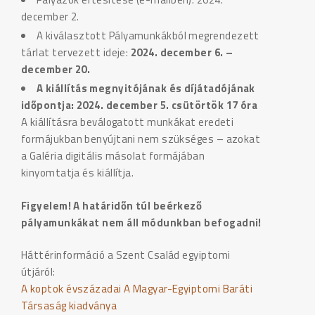
december 2.
A kiválasztott Pályamunkákból megrendezett
tárlat tervezett ideje:
2024. december 6. –
december 20.
A kiállítás megnyitójának és díjátadójának
időpontja: 2024. december 5. csütörtök 17 óra
A kiállításra beválogatott munkákat eredeti
formájukban benyújtani nem szükséges – azokat
a Galéria digitális másolat formájában
kinyomtatja és kiállítja.
Figyelem! A határidőn túl beérkező
pályamunkákat nem áll módunkban befogadni!
Háttérinformáció a Szent Család egyiptomi
útjáról:
A koptok évszázadai A Magyar-Egyiptomi Baráti
Társaság kiadványa