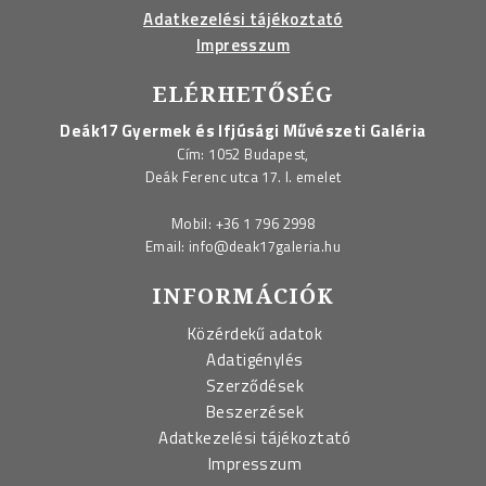
Adatkezelési tájékoztató
Impresszum
ELÉRHETŐSÉG
Deák17 Gyermek és Ifjúsági Művészeti Galéria
Cím: 1052 Budapest,
Deák Ferenc utca 17. I. emelet
Mobil:
+36 1 796 2998
Email:
info@deak17galeria.hu
INFORMÁCIÓK
Közérdekű adatok
Adatigénylés
Szerződések
Beszerzések
Adatkezelési tájékoztató
Impresszum