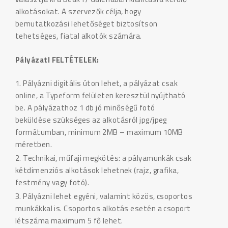
alkotásokat. A szervezők célja, hogy
bemutatkozási lehetőséget biztosítson
tehetséges, fiatal alkotók számára.
PályázatI FELTÉTELEK:
Pályázni digitális úton lehet, a pályázat csak
online, a Typeform felületen keresztül nyújtható
be. A pályázathoz 1 db jó minőségű fotó
beküldése szükséges az alkotásról jpg/jpeg
formátumban, minimum 2MB – maximum 10MB
méretben.
Technikai, műfaji megkötés: a pályamunkák csak
kétdimenziós alkotások lehetnek (rajz, grafika,
festmény vagy fotó).
Pályázni lehet egyéni, valamint közös, csoportos
munkákkal is. Csoportos alkotás esetén a csoport
létszáma maximum 5 fő lehet.