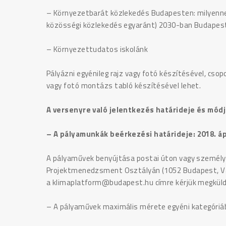
– Környezetbarát közlekedés Budapesten: milyennek
közösségi közlekedés egyaránt) 2030-ban Budapes
– Környezettudatos iskolánk
Pályázni egyénileg rajz vagy fotó készítésével, cso
vagy fotó montázs tabló készítésével lehet.
A versenyre való jelentkezés határideje és módj
– A pályamunkák beérkezési határideje: 2018. ápr
A pályaművek benyújtása postai úton vagy személy
Projektmenedzsment Osztályán (1052 Budapest, Váro
a klimaplatform@budapest.hu címre kérjük megküld
– A pályaművek maximális mérete egyéni kategóri