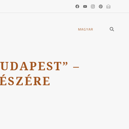
open
MAGYAR
search
form
UDAPEST” –
ÉSZÉRE