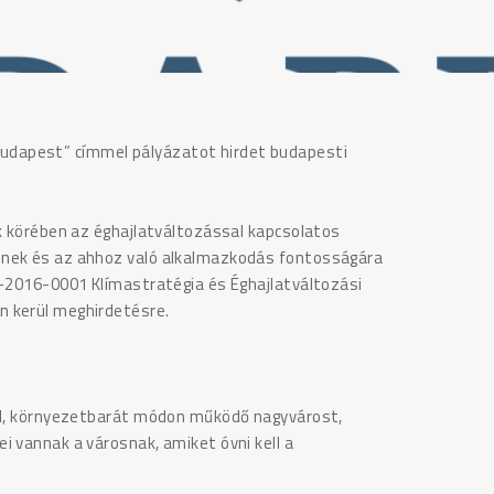
dapest” címmel pályázatot hirdet budapesti
ek körében az éghajlatváltozással kapcsolatos
ének és az ahhoz való alkalmazkodás fontosságára
5-2016-0001 Klímastratégia és Éghajlatváltozási
n kerül meghirdetésre.
öld, környezetbarát módon működő nagyvárost,
i vannak a városnak, amiket óvni kell a