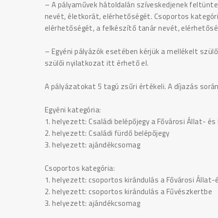
– A pályaművek hátoldalán szíveskedjenek feltüntet
nevét, életkorát, elérhetőségét. Csoportos kategóri
elérhetőségét, a felkészítő tanár nevét, elérhetősé
– Egyéni pályázók esetében kérjük a mellékelt szülő
szülői nyilatkozat itt érhető el.
A pályázatokat 5 tagú zsűri értékeli. A díjazás sor
Egyéni kategória:
1. helyezett: Családi belépőjegy a Fővárosi Állat- é
2. helyezett: Családi fürdő belépőjegy
3. helyezett: ajándékcsomag
Csoportos kategória:
1. helyezett: csoportos kirándulás a Fővárosi Állat
2. helyezett: csoportos kirándulás a Fűvészkertbe
3. helyezett: ajándékcsomag