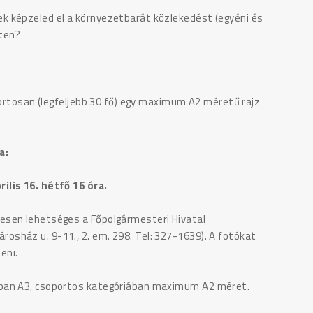
 képzeled el a környezetbarát közlekedést (egyéni és
ten?
portosan (legfeljebb 30 fő) egy maximum A2 méretű rajz
a:
ilis 16. hétfő 16 óra.
esen lehetséges a Főpolgármesteri Hivatal
sház u. 9-11., 2. em. 298. Tel: 327-1639). A fotókat
eni.
ában A3, csoportos kategóriában maximum A2 méret.