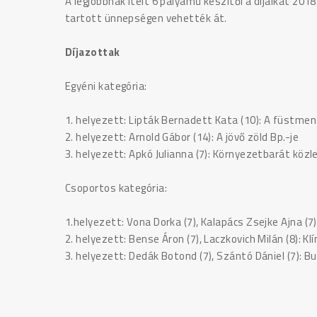
A legjobbnak ítélt 6 pályamű készítői a díjaikat 201
tartott ünnepségen vehették át.
Díjazottak
Egyéni kategória:
1. helyezett: Lipták Bernadett Kata (10): A füstme
2. helyezett: Arnold Gábor (14): A jövő zöld Bp.-je
3. helyezett: Apkó Julianna (7): Környezetbarát köz
Csoportos kategória:
1.helyezett: Vona Dorka (7), Kalapács Zsejke Ajna (7
2. helyezett: Bense Áron (7), Laczkovich Milán (8): 
3. helyezett: Dedák Botond (7), Szántó Dániel (7): 