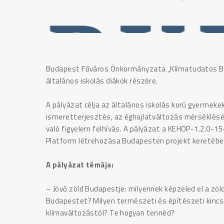
Budapest Főváros Önkormányzata „Klímatudatos Bu
általános iskolás diákok részére.
A pályázat célja az általános iskolás korú gyermek
ismeretterjesztés, az éghajlatváltozás mérséklés
való figyelem felhívás. A pályázat a KEHOP-1.2.0-1
Platform létrehozása Budapesten projekt keretébe
A pályázat témája:
– Jövő zöld Budapestje: milyennek képzeled el a z
Budapestet? Milyen természeti és építészeti kincse
klímaváltozástól? Te hogyan tennéd?