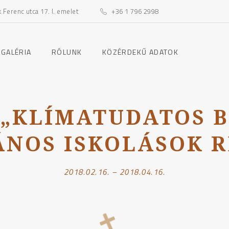
Ferenc utca 17. I. emelet
+36 1 796 2998
toggle
toggle
 GALÉRIA
RÓLUNK
KÖZÉRDEKŰ ADATOK
child
child
menu
menu
 „KLÍMATUDATOS B
ÁNOS ISKOLÁSOK R
2018.02.16. – 2018.04.16.