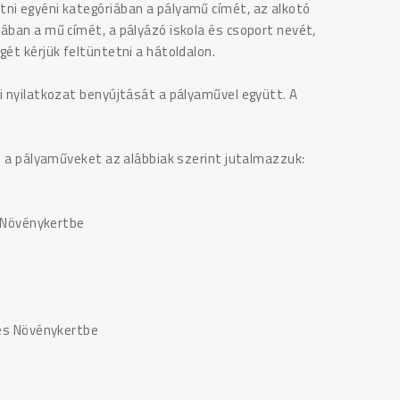
ni egyéni kategóriában a pályamű címét, az alkotó
ában a mű címét, a pályázó iskola és csoport nevét,
gét kérjük feltüntetni a hátoldalon.
i nyilatkozat benyújtását a pályaművel együtt. A
án a pályaműveket az alábbiak szerint jutalmazzuk:
s Növénykertbe
-és Növénykertbe