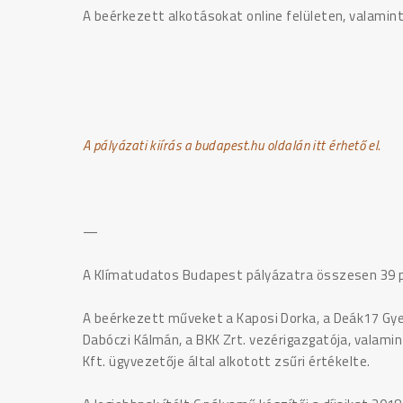
A beérkezett alkotásokat online felületen, valamint 
A pályázati kiírás a budapest.hu oldalán itt érhető el.
—
A Klímatudatos Budapest pályázatra összesen 39 p
A beérkezett műveket a Kaposi Dorka, a Deák17 Gyer
Dabóczi Kálmán, a BKK Zrt. vezérigazgatója, valamin
Kft. ügyvezetője által alkotott zsűri értékelte.