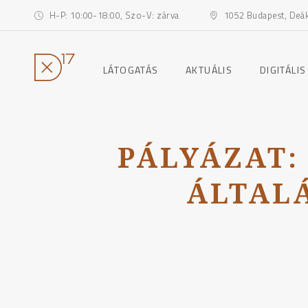
H-P: 10:00-18:00, Szo-V: zárva
1052 Budapest, Deák 
toggle
toggle
LÁTOGATÁS
AKTUÁLIS
DIGITÁLIS
child
child
menu
menu
Ugrás
a
tartalomhoz
PÁLYÁZAT:
ÁLTAL