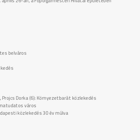
8. április 26-án, a Főpolgármesteri Hivatal épületében
ntes belváros
lekedés
), Projcs Dorka (6): Környezetbarát közlekedés
Klímatudatos város
Budapesti közlekedés 30 év múlva