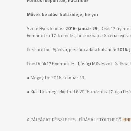
Fontos időpontok, határidők
Művek beadási határideje, helye:
Személyes leadás:
2016. január 29.
, Deák17 Gyerme
Ferenc utca 17. I. emelet, hétköznap a Galéria nyitva
Postai úton: Ajánlva, postára adási határidő:
2016.
Cím: Deák17 Gyermek és Ifjúsági Művészeti Galéria, 
● Megnyitó: 2016. február 19.
● Kiállítás megtekinthető 2016. március 27-ig a Deá
A PÁLYÁZAT RÉSZLETES LEÍRÁSA LETÖLTHETŐ
INN