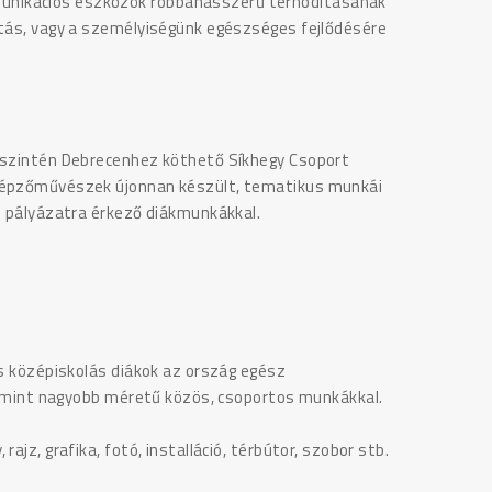
nikációs eszközök robbanásszerű térhódításának
rtás, vagy a személyiségünk egészséges fejlődésére
nt szintén Debrecenhez köthető Síkhegy Csoport
 képzőművészek újonnan készült, tematikus munkái
s pályázatra érkező diákmunkákkal.
és középiskolás diákok az ország egész
alamint nagyobb méretű közös, csoportos munkákkal.
ajz, grafika, fotó, installáció, térbútor, szobor stb.