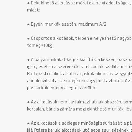
● Beküldhető alkotások mérete a helyi adottságok,
miatt:
● Egyéni munkák esetén: maximum A/2
● Csoportos alkotások, térben elhelyezhető nagyob
tömeg≈10kg
● A pályamunkákat kérjük kiállításra készen, paszpa
igény esetén a szervezők is fel tudják szállítani el
Budapesti diákok alkotásai, iskolánként összegyűjt
annak nyitvatartási idejében vagy postázhatók. Az
postai küldemény a legcélszerűbb.
● Az alkotások nem tartalmazhatnak obszcén, pornogr
kortalan, bárki számára megtekinthető munkák, lévén
● Az alkotások elsődleges minőségi zsürizését a pály
kiállításra kerülő alkotások utólagos zsürizésének 