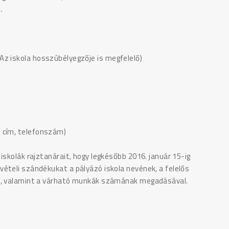
.
 iskola hosszúbélyegzője is megfelelő)
 cím, telefonszám)
iskolák rajztanárait, hogy legkésőbb 2016. január 15-ig
ételi szándékukat a pályázó iskola nevének, a felelős
m), valamint a várható munkák számának megadásával.