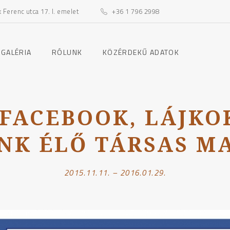
Ferenc utca 17. I. emelet
+36 1 796 2998
toggle
toggle
 GALÉRIA
RÓLUNK
KÖZÉRDEKŰ ADATOK
child
child
menu
menu
FACEBOOK, LÁJKO
NK ÉLŐ TÁRSAS M
2015.11.11. – 2016.01.29.