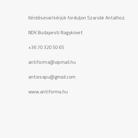
Kérdéseivel kérjük forduljon Szarvák Antalhoz.
NDK Budapesti Nagykövet
+36 70 320 50 65
antiforma@vipmail.hu
antiesapu@gmail.com
www.antiforma.hu