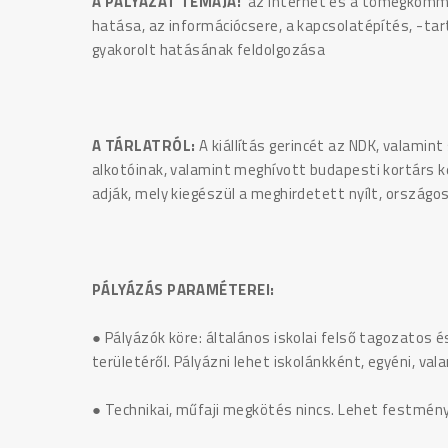
A PÁLYÁZAT TÉMÁJA:
az internet és a tömegkommu
hatása, az információcsere, a kapcsolatépítés, -ta
gyakorolt hatásának feldolgozása
A TÁRLATRÓL:
A kiállítás gerincét az NDK, valami
alkotóinak, valamint meghívott budapesti kortárs
adják, mely kiegészül a meghirdetett nyílt, országo
PÁLYÁZÁS PARAMÉTEREI:
● Pályázók köre: általános iskolai felső tagozatos 
területéről. Pályázni lehet iskolánkként, egyéni, v
● Technikai, műfaji megkötés nincs. Lehet festmény, r