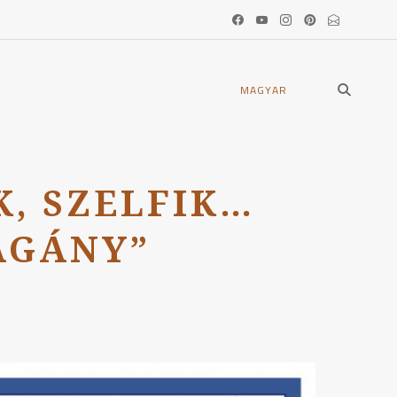
open
MAGYAR
search
form
K, SZELFIK…
AGÁNY”