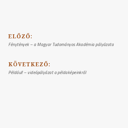
BEJEGYZÉS
ELŐZŐ:
NAVIGÁCIÓ
Fénytények – a Magyar Tudományos Akadémia pályázata
KÖVETKEZŐ:
Például! – videópályázat a példaképeinkről