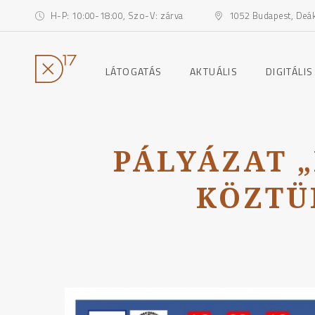
H-P: 10:00-18:00, Szo-V: zárva
1052 Budapest, Deák 
toggle
toggle
LÁTOGATÁS
AKTUÁLIS
DIGITÁLIS
child
child
menu
menu
Ugrás
a
tartalomhoz
PÁLYÁZAT „
KÖZTÜ