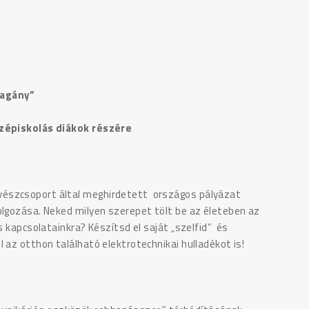
magány”
özépiskolás diákok részére
vészcsoport által meghirdetett országos pályázat
olgozása. Neked milyen szerepet tölt be az életeben az
s kapcsolatainkra? Készítsd el saját „szelfid” és
 az otthon található elektrotechnikai hulladékot is!