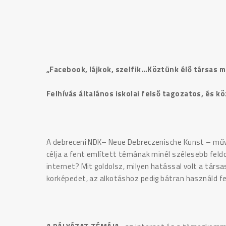
„Facebook, lájkok, szelfik…Köztünk élő társas 
Felhívás általános iskolai felső tagozatos, és k
A debreceni NDK– Neue Debreczenische Kunst – mű
célja a fent említett témának minél szélesebb feld
internet? Mit goldolsz, milyen hatással volt a társa
korképedet, az alkotáshoz pedig bátran használd fel