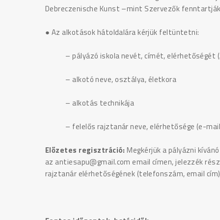
Debreczenische Kunst –mint Szervezők fenntartják
● Az alkotások hátoldalára kérjük feltüntetni:
– pályázó iskola nevét, címét, elérhetőségét (Az
– alkotó neve, osztálya, életkora
– alkotás technikája
– felelős rajztanár neve, elérhetősége (e-mail
Előzetes regisztráció:
Megkérjük a pályázni kívánó 
az antiesapu@gmail.com email címen, jelezzék részv
rajztanár elérhetőségének (telefonszám, email cí