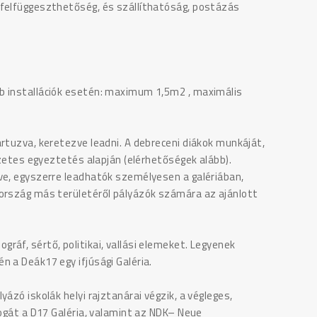
 felfüggeszthetőség, és szállíthatóság, postázás
b installációk esetén: maximum 1,5m2 , maximális
rtuzva, keretezve leadni. A debreceni diákok munkáját,
őzetes egyeztetés alapján (elérhetőségek alább).
ve, egyszerre leadhatók személyesen a galériában,
 ország más területéről pályázók számára az ajánlott
áf, sértő, politikai, vallási elemeket. Legyenek
 a Deák17 egy ifjúsági Galéria.
ázó iskolák helyi rajztanárai végzik, a végleges,
jogát a D17 Galéria, valamint az NDK– Neue