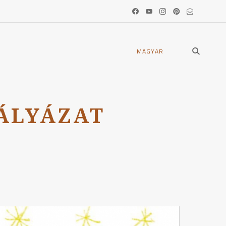
open
MAGYAR
search
form
ÁLYÁZAT