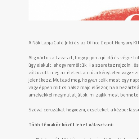
A Nők Lapja Café (nlc) és az Office Depot Hungary K
Alig vártuk a tavaszt, hogy jöjjön a jó idő és végr
úgy alakult, ahogy reméltük. Ha szeretsz rajzolni,
változott meg az életed, amióta kénytelen vagy szin
jelentkezz. Mutasd meg, hogyan telik most egy napod
vagy éppen mit csinálsz majd először, ha a bezártsá
amelyekkel megmutatjátok, mi zajlik most bennete
Szóval ceruzákat hegyezni, ecseteket a kézbe: láss
Több témakör közül lehet választani: