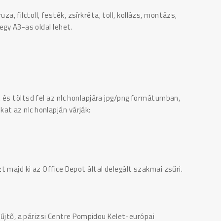
uza, filctoll, festék, zsírkréta, toll, kollázs, montázs,
egy A3-as oldal lehet.
 és töltsd fel az nlc honlapjára jpg/png formátumban,
t az nlc honlapján várják:
 majd ki az Office Depot által delegált szakmai zsűri.
jtő, a párizsi Centre Pompidou Kelet-európai