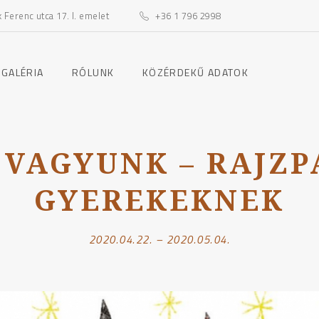
Ferenc utca 17. I. emelet
+36 1 796 2998
toggle
toggle
 GALÉRIA
RÓLUNK
KÖZÉRDEKŰ ADATOK
child
child
menu
menu
 VAGYUNK – RAJZP
GYEREKEKNEK
2020.04.22. – 2020.05.04.