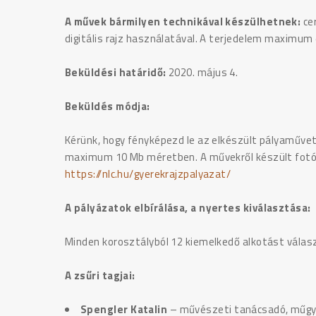
A művek bármilyen technikával készülhetnek:
cer
digitális rajz használatával. A terjedelem maximum 
Beküldési határidő:
2020. május 4.
Beküldés módja:
Kérünk, hogy fényképezd le az elkészült pályaművet
maximum 10 Mb méretben. A művekről készült fotóka
https://nlc.hu/gyerekrajzpalyazat/
A pályázatok elbírálása, a nyertes kiválasztása:
Minden korosztályból 12 kiemelkedő alkotást választ
A zsűri tagjai:
Spengler Katalin
– művészeti tanácsadó, műgyű