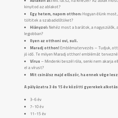
Ablakon át:
Mit látsz, ha kinézel? Az ablak most 
kinyitod az ablakot?
Egy hetem, napom otthon:
Hogyan élünk most,
töltitek a szabadidőtöket?
Hiányzol:
Nehéz most a barátok, a nagyszülők, az 
legjobban?
Ilyen az otthoni ovi, suli.
Maradj otthon!
Emblématervezés – Tudjuk, otth
jó idő. Te milyen Maradj otthon! emblémát tervezn
Vírus
– Mindenki beszél róla, senki nem akarja e
el a vírust?
Mit csinálsz majd először, ha ennek vége les
A pályázatra 3 és 15 év közötti gyerekek alkotása
3-6 év
7-10 év
11-15 év