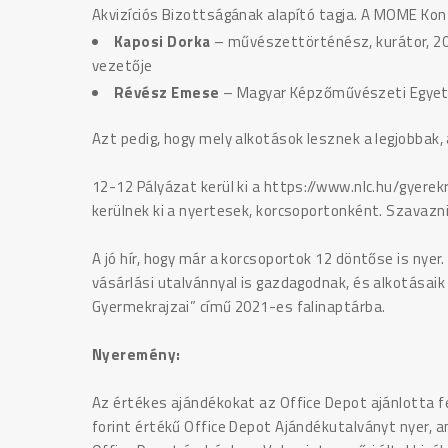
Akvizíciós Bizottságának alapító tagja. A MOME Ko
Kaposi Dorka
– művészettörténész, kurátor, 20
vezetője
Révész Emese
– Magyar Képzőművészeti Egyet
Azt pedig, hogy mely alkotások lesznek a legjobbak,
12-12 Pályázat kerül ki a https://www.nlc.hu/gyerek
kerülnek ki a nyertesek, korcsoportonként. Szavazni
A jó hír, hogy már a korcsoportok 12 döntőse is nye
vásárlási utalvánnyal is gazdagodnak, és alkotásai
Gyermekrajzai” című 2021-es falinaptárba.
Nyeremény:
Az értékes ajándékokat az Office Depot ajánlotta f
forint értékű Office Depot Ajándékutalványt nyer, 