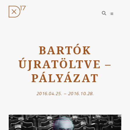
open
open
search
sidebar
form
Ugrás
a
BARTÓK
tartalomhoz
ÚJRATÖLTVE –
PÁLYÁZAT
2016.04.25. – 2016.10.28.