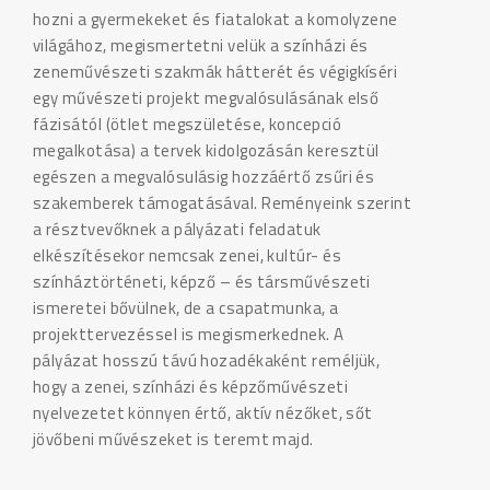
hozni a gyermekeket és fiatalokat a komolyzene
világához, megismertetni velük a színházi és
zeneművészeti szakmák hátterét és végigkíséri
egy művészeti projekt megvalósulásának első
fázisától (ötlet megszületése, koncepció
megalkotása) a tervek kidolgozásán keresztül
egészen a megvalósulásig hozzáértő zsűri és
szakemberek támogatásával. Reményeink szerint
a résztvevőknek a pályázati feladatuk
elkészítésekor nemcsak zenei, kultúr- és
színháztörténeti, képző – és társművészeti
ismeretei bővülnek, de a csapatmunka, a
projekttervezéssel is megismerkednek. A
pályázat hosszú távú hozadékaként reméljük,
hogy a zenei, színházi és képzőművészeti
nyelvezetet könnyen értő, aktív nézőket, sőt
jövőbeni művészeket is teremt majd.