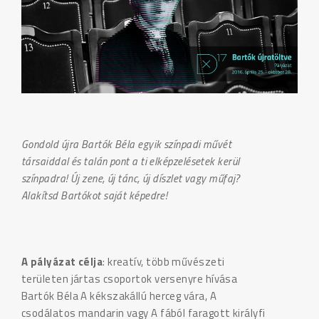
Gondold újra Bartók Béla egyik színpadi művét
társaiddal és talán pont a ti elképzelésetek kerül
színpadra! Új zene, új tánc, új díszlet vagy műfaj?
Alakítsd Bartókot saját képedre!
A pályázat célja
: kreatív, több művészeti
területen jártas csoportok versenyre hívása
Bartók Béla A kékszakállú herceg vára, A
csodálatos mandarin vagy A fából faragott királyfi