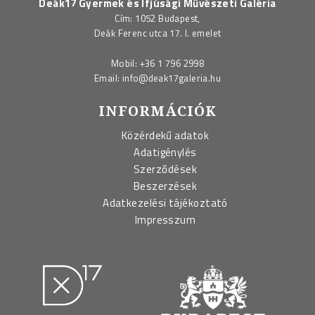
Deák17 Gyermek és Ifjúsági Művészeti Galéria
Cím: 1052 Budapest,
Deák Ferenc utca 17. I. emelet
Mobil:
+36 1 796 2998
Email:
info@deak17galeria.hu
INFORMÁCIÓK
Közérdekű adatok
Adatigénylés
Szerződések
Beszerzések
Adatkezelési tájékoztató
Impresszum