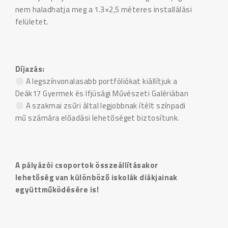
nem haladhatja meg a 1.3×2,5 méteres installálási
felületet.
Díjazás:
A legszínvonalasabb portfóliókat kiállítjuk a
Deák17 Gyermek és Ifjúsági Művészeti Galériában
A szakmai zsűri által legjobbnak ítélt színpadi
mű számára előadási lehetőséget biztosítunk.
A pályázói csoportok összeállításakor
lehetőség van különböző iskolák diákjainak
együttműködésére is!