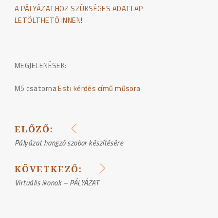
A PÁLYÁZATHOZ SZÜKSÉGES ADATLAP
LETÖLTHETŐ INNEN!
MEGJELENÉSEK:
M5 csatorna
Esti kérdés című műsora
ELŐZŐ:
BEJEGYZÉS
Pályázat hangzó szobor készítésére
NAVIGÁCIÓ
KÖVETKEZŐ:
Virtuális ikonok – PÁLYÁZAT