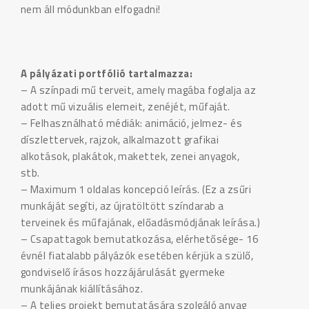
nem áll módunkban elfogadni!
A pályázati portfólió tartalmazza:
– A színpadi mű terveit, amely magába foglalja az
adott mű vizuális elemeit, zenéjét, műfaját.
– Felhasználható médiák: animáció, jelmez- és
díszlettervek, rajzok, alkalmazott grafikai
alkotások, plakátok, makettek, zenei anyagok,
stb.
– Maximum 1 oldalas koncepció leírás. (Ez a zsűri
munkáját segíti, az újratöltött színdarab a
terveinek és műfajának, előadásmódjának leírása.)
– Csapattagok bemutatkozása, elérhetősége- 16
évnél fiatalabb pályázók esetében kérjük a szülő,
gondviselő írásos hozzájárulását gyermeke
munkájának kiállításához.
– A teljes projekt bemutatására szolgáló anyag