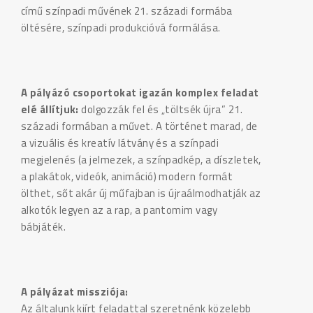
című színpadi művének 21. századi formába
öltésére, színpadi produkcióvá formálása.
A pályázó csoportokat igazán komplex feladat
elé állítjuk:
dolgozzák fel és „töltsék újra” 21.
századi formában a művet. A történet marad, de
a vizuális és kreatív látvány és a színpadi
megjelenés (a jelmezek, a színpadkép, a díszletek,
a plakátok, videók, animáció) modern formát
ölthet, sőt akár új műfajban is újraálmodhatják az
alkotók legyen az a rap, a pantomim vagy
bábjáték.
A pályázat missziója:
Az általunk kiírt feladattal szeretnénk közelebb