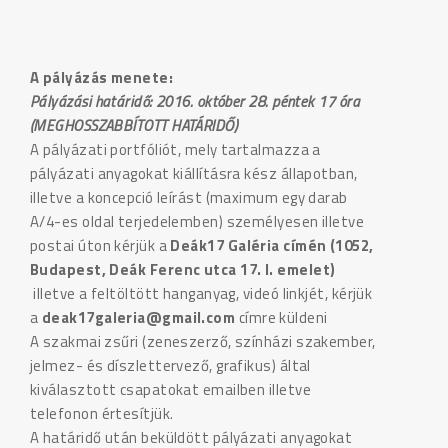
A pályázás menete:
Pályázási határidő: 2016. október 28. péntek 17 óra
(MEGHOSSZABBÍTOTT HATÁRIDŐ)
A pályázati portfóliót, mely tartalmazza a
pályázati anyagokat kiállításra kész állapotban,
illetve a koncepció leírást (maximum egy darab
A/4-es oldal terjedelemben) személyesen illetve
postai úton kérjük a
Deák17 Galéria címén (1052,
Budapest, Deák Ferenc utca 17. I. emelet)
illetve a feltöltött hanganyag, videó linkjét, kérjük
a
deak17galeria@gmail.com
címre küldeni
A szakmai zsűri (zeneszerző, színházi szakember,
jelmez- és díszlettervező, grafikus) által
kiválasztott csapatokat emailben illetve
telefonon értesítjük.
A határidő után beküldött pályázati anyagokat