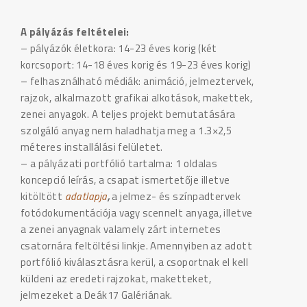
A pályázás feltételei:
– pályázók életkora: 14-23 éves korig (két
korcsoport: 14-18 éves korig és 19-23 éves korig)
– felhasználható médiák: animáció, jelmeztervek,
rajzok, alkalmazott grafikai alkotások, makettek,
zenei anyagok. A teljes projekt bemutatására
szolgáló anyag nem haladhatja meg a 1.3×2,5
méteres installálási felületet.
– a pályázati portfólió tartalma: 1 oldalas
koncepció leírás, a csapat ismertetője illetve
kitöltött
adatlapja
,
a jelmez- és színpadtervek
fotódokumentációja vagy scennelt anyaga, illetve
a zenei anyagnak valamely zárt internetes
csatornára feltöltési linkje. Amennyiben az adott
portfólió kiválasztásra kerül, a csoportnak el kell
küldeni az eredeti rajzokat, maketteket,
jelmezeket a Deák17 Galériának.