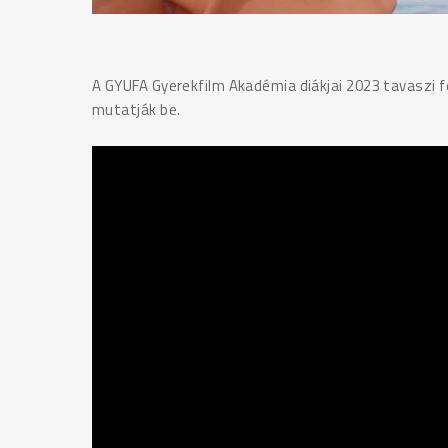
A GYUFA Gyerekfilm Akadémia diákjai 2023 tavaszi f
mutatják be.