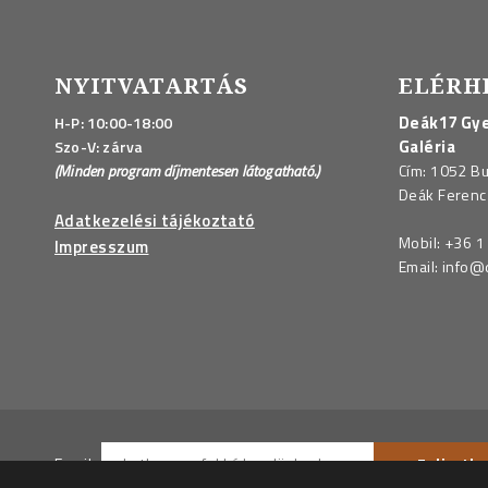
NYITVATARTÁS
ELÉRH
Deák17 Gye
H-P: 10:00-18:00
Galéria
Szo-V: zárva
(Minden program díjmentesen látogatható.)
Cím: 1052 B
Deák Ferenc 
Adatkezelési tájékoztató
Mobil:
+36 1
Impresszum
Email:
info@
Email: