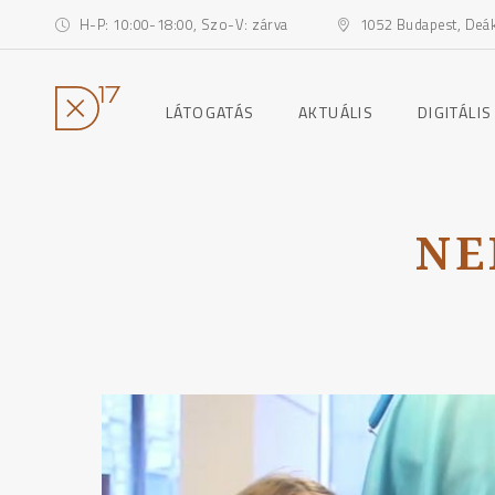
H-P: 10:00-18:00, Szo-V: zárva
1052 Budapest, Deák 
toggle
toggle
LÁTOGATÁS
AKTUÁLIS
DIGITÁLIS
child
child
menu
menu
Ugrás
a
tartalomhoz
NE