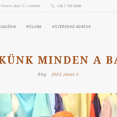
Ferenc utca 17. I. emelet
+36 1 796 2998
toggle
toggle
 GALÉRIA
RÓLUNK
KÖZÉRDEKŰ ADATOK
child
child
menu
menu
KÜNK MINDEN A B
Blog
Posted
2023. június 7.
on: