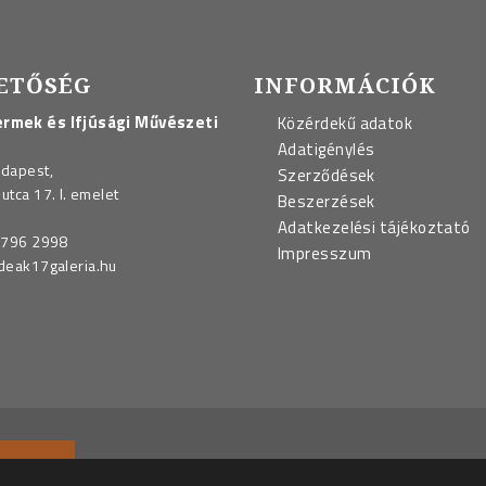
ETŐSÉG
INFORMÁCIÓK
rmek és Ifjúsági Művészeti
Közérdekű adatok
Adatigénylés
udapest,
Szerződések
utca 17. I. emelet
Beszerzések
Adatkezelési tájékoztató
 796 2998
Impresszum
deak17galeria.hu