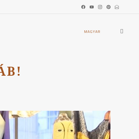
open
MAGYAR
search
form
ÁB!