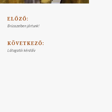
BEJEGYZÉS
ELŐZŐ:
NAVIGÁCIÓ
Brüsszelben jártunk!
KÖVETKEZŐ:
Látogatói kérdőív