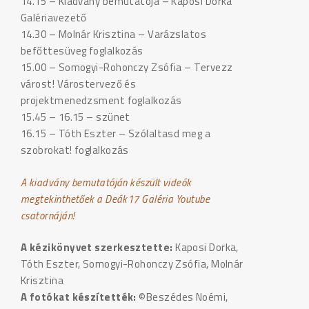
14.15 – Kiadvány bemutatója – Kaposi Dorka
Galériavezető
14.30 – Molnár Krisztina – Varázslatos
befőttesüveg foglalkozás
15.00 – Somogyi-Rohonczy Zsófia – Tervezz
várost! Várostervező és
projektmenedzsment foglalkozás
15.45 – 16.15 – szünet
16.15 – Tóth Eszter – Szólaltasd meg a
szobrokat! foglalkozás
A kiadvány bemutatóján készült videók
megtekinthetőek a Deák17 Galéria Youtube
csatornáján!
A kézikönyvet szerkesztette:
Kaposi Dorka,
Tóth Eszter, Somogyi-Rohonczy Zsófia, Molnár
Krisztina
A fotókat készítették:
©Beszédes Noémi,