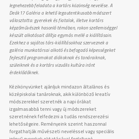
legnehezebb feladata a kortárs közönség nevelése. A
Deák17 Galéria a lehető legautentikusabb módszert
választotta: gyerekek és fiatalok, illetve kortárs
képzőművészek hasonló témában, rokon szellemiséggel
készült alkotásait állítja egymás mellé a kiállításain.
Ezekhez a sajátos társ-kiállításokhoz szerveznek a
galéria munkatársai alkotó és befogadó képességeket
fejlesztő programokat diákoknak és tanáraiknak,
szüleiknek és a kortárs vizuális kultúra iránt
érdeklődőknek.
Kézikönyvünket ajánljuk mindazon általános és
középiskolai tanároknak, akik különböző kreatív
módszerekkel szeretnék a napi órákat
izgalmasabbá tenni vagy új módszereket
szeretnének felfedezni a tudás rendszerezési
lehetőségeire. Reményeink szerint haszonnal
forgathatják művészeti neveléssel vagy speciális
igényű gyerekek oktatásával foglalkozó