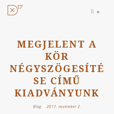
open
open
search
sidebar
form
Ugrás
a
MEGJELENT A
tartalomhoz
KÖR
NÉGYSZÖGESÍTÉ
SE CÍMŰ
KIADVÁNYUNK
Blog
Posted
2017. november 2.
on: