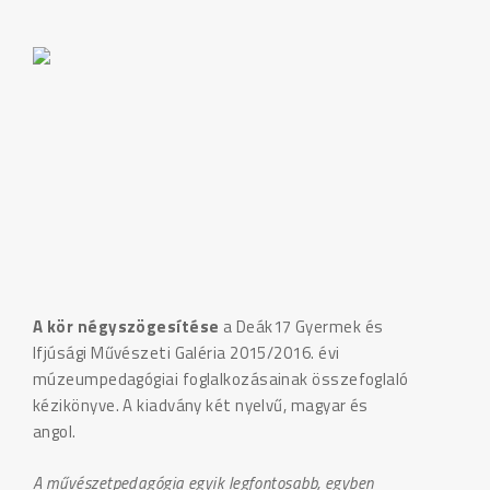
A kör négyszögesítése
a Deák17 Gyermek és
Ifjúsági Művészeti Galéria 2015/2016. évi
múzeumpedagógiai foglalkozásainak összefoglaló
kézikönyve. A kiadvány két nyelvű, magyar és
angol.
A művészetpedagógia egyik legfontosabb, egyben