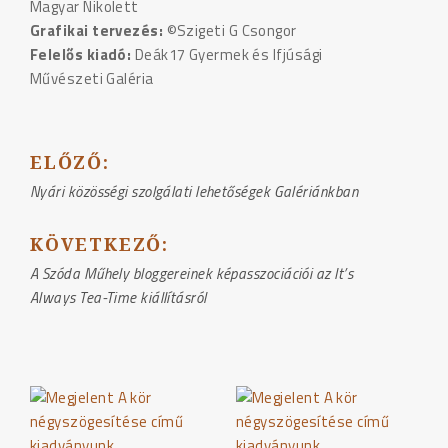
Magyar Nikolett
Grafikai tervezés:
©Szigeti G Csongor
Felelős kiadó:
Deák17 Gyermek és Ifjúsági
Művészeti Galéria
ELŐZŐ:
BEJEGYZÉS
Nyári közösségi szolgálati lehetőségek Galériánkban
NAVIGÁCIÓ
KÖVETKEZŐ:
A Szóda Műhely bloggereinek képasszociációi az It’s
Always Tea-Time kiállításról