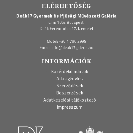
ELÉRHETŐSÉG
Deák17 Gyermek és Ifjúsági Művészeti Galéria
Cím: 1052 Budapest,
Deák Ferenc utca 17. I. emelet
Mobil:
+36 1 796 2998
Email:
info@deak17galeria.hu
INFORMÁCIÓK
Közérdekű adatok
Adatigénylés
Szerződések
Beszerzések
Adatkezelési tájékoztató
Impresszum