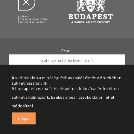
Email:
A weboldalon a minőségi felhasználói élmény érdekében
sütiket használunk.
Hozzájárulok ahhoz, hogy az Adatkezelő részemre
A honlap felhasználói élményének fokozása érdekében
hírleveleket küldjön.
sütiket alkalmazunk. Ezeket a
beállítások
oldalon lehet
Az adatkezelési tájékoztatót megértettem.
módosítani.
© 2026 – Deák 17 Gyermek és Ifjúsági Galéria – Minden
Elfogad
jog fenntartva