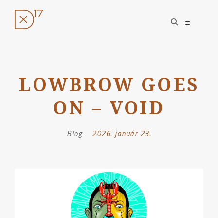
open
open
search
sidebar
form
Ugrás
a
LOWBROW GOES
tartalomhoz
ON – VOID
Blog
Posted
2026. január 23.
on: