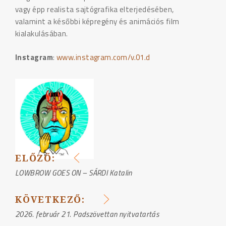
vagy épp realista sajtógrafika elterjedésében,
valamint a későbbi képregény és animációs film
kialakulásában.
Instagram
:
www.instagram.com/v.01.d
ELŐZŐ:
BEJEGYZÉS
LOWBROW GOES ON – SÁRDI Katalin
NAVIGÁCIÓ
KÖVETKEZŐ:
2026. február 21. Padszövettan nyitvatartás