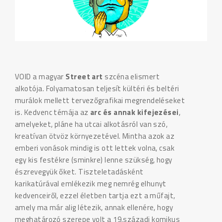
VOID a magyar
Street art
szcéna elismert
alkotója. Folyamatosan teljesít kültéri és beltéri
murálok mellett tervezőgrafikai megrendeléseket
is. Kedvenc témája az
arc és annak kifejezései
,
amelyeket, pláne ha utcai alkotásról van szó,
kreatívan ötvöz környezetével. Mintha azok az
emberi vonások mindig is ott lettek volna, csak
egy kis festékre (sminkre) lenne szükség, hogy
észrevegyük őket. Tiszteletadásként
karikatúrával emlékezik meg nemrég elhunyt
kedvenceiről, ezzel életben tartja ezt a műfajt,
amely ma már alig létezik, annak ellenére, hogy
meghatározó szerepe volt a 19.századi komikus