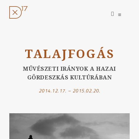
open
open
search
sidebar
form
Ugrás
a
TALAJFOGÁS
tartalomhoz
MŰVÉSZETI IRÁNYOK A HAZAI
GÖRDESZKÁS KULTÚRÁBAN
2014.12.17. – 2015.02.20.