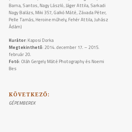
Barna, Santos, Nagy László, Jáger Attila, Sarkadi
Nagy Balázs, Miki 357, Galkó Máté, Závada Péter,
Pelle Tamás, Heroine műhely, Fehér Attila, Juhász
Ádám)
Kurátor
: Kaposi Dorka
Megtekinthető
: 2014. december 17. – 2015.
február 20.
Fotó
: Oláh Gergely Máté Photography és Noemi
Bes
KÖVETKEZŐ:
BEJEGYZÉS
GÉPEMBEREK
NAVIGÁCIÓ