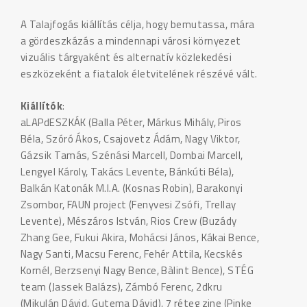
A Talajfogás kiállítás célja, hogy bemutassa, mára
a gördeszkázás a mindennapi városi környezet
vizuális tárgyaként és alternatív közlekedési
eszközeként a fiatalok életvitelének részévé vált.
Kiállítók
:
aLAPdESZKÁK (Balla Péter, Márkus Mihály, Piros
Béla, Szóró Ákos, Csajovetz Ádám, Nagy Viktor,
Gázsik Tamás, Szénási Marcell, Dombai Marcell,
Lengyel Károly, Takács Levente, Bánkúti Béla),
Balkán Katonák M.I.A. (Kosnas Robin), Barakonyi
Zsombor, FAUN project (Fenyvesi Zsófi, Trellay
Levente), Mészáros István, Rios Crew (Buzády
Zhang Gee, Fukui Akira, Mohácsi János, Kákai Bence,
Nagy Santi, Macsu Ferenc, Fehér Attila, Kecskés
Kornél, Berzsenyi Nagy Bence, Bàlint Bence), STÉG
team (Jassek Balázs), Zámbó Ferenc, 2dkru
(Mikulán Dávid, Gutema Dávid), 7 réteg zine (Pinke