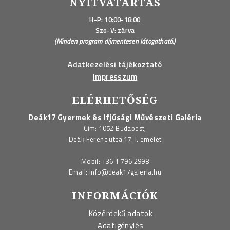
NYITVATARTÁS
H-P: 10:00-18:00
Szo-V: zárva
(Minden program díjmentesen látogatható.)
Adatkezelési tájékoztató
Impresszum
ELÉRHETŐSÉG
Deák17 Gyermek és Ifjúsági Művészeti Galéria
Cím: 1052 Budapest,
Deák Ferenc utca 17. I. emelet
Mobil:
+36 1 796 2998
Email:
info@deak17galeria.hu
INFORMÁCIÓK
Közérdekű adatok
Adatigénylés