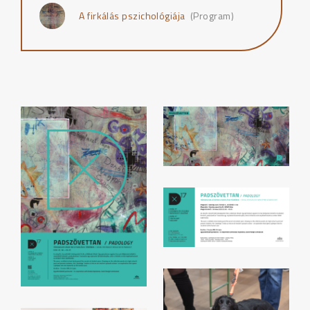
A firkálás pszichológiája
(Program)