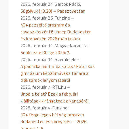
2026. február 21. Bartók Rádió:
Súgólyuk (13:20) – Padszövettan
2026. február 26. Funzine –
40+ pezsdítő program és
tavaszköszöntő ünnep Budapesten
és környékén 2026 márciusára
2026. február 11. Magyar Narancs –
Snoblesse Oblige 2026/7.
2026. február 11. Szemlélek –
A padfirka mint műalkotás? Katolikus
gimnázium képzőművész tanára a
diáksorsok lenyomatairól
2026. február 7. RTL.hu –
Unod a telet? Ezek a februári
kiállítások kirángatnak a kanapéról
2026. február 4. Funzine –
30+ fergeteges hétvégi program
Budapesten és környékén – 2026.
február 4-8.