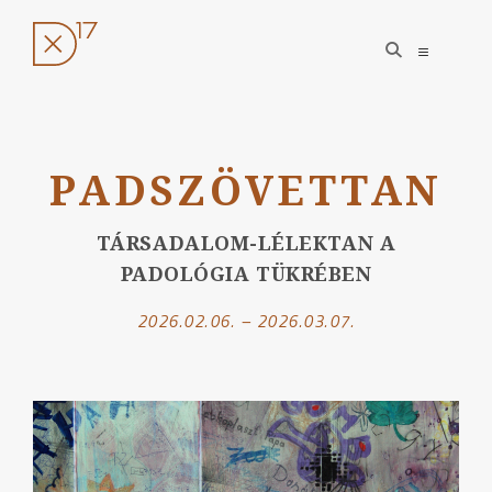
open
open
search
sidebar
form
Ugrás
a
PADSZÖVETTAN
tartalomhoz
TÁRSADALOM-LÉLEKTAN A
PADOLÓGIA TÜKRÉBEN
2026.02.06. – 2026.03.07.