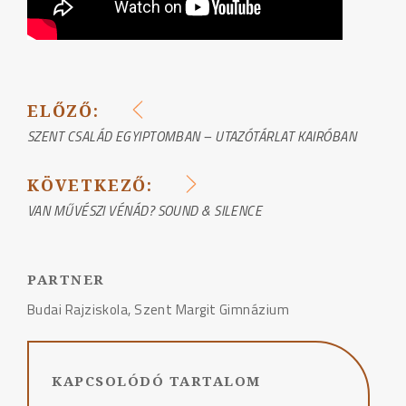
ELŐZŐ:
BEJEGYZÉS
SZENT CSALÁD EGYIPTOMBAN – UTAZÓTÁRLAT KAIRÓBAN
NAVIGÁCIÓ
KÖVETKEZŐ:
VAN MŰVÉSZI VÉNÁD? SOUND & SILENCE
PARTNER
Budai Rajziskola, Szent Margit Gimnázium
KAPCSOLÓDÓ TARTALOM