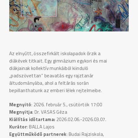
Az elnyűtt, összefirkált iskolapadok őrzik a
diákévek titkait. Egy gimnázium egykori és mai
diákjainak kollektív munkáiból kiinduló
„padszövettan” beavatás egy rajztanár
áltudományába, ahol a feltárás során
bepillanthatunk az emberi lélek rejtelmeibe.
Megnyitó
: 2026. február 5., csütörtök 17:00
Megnyitja
: Dr. VASAS Géza
Kiállítás időtartama:
2026.02.06.-2026.03.07.
Kurátor
: BALLA Lajos
Együttműködő partnerek
: Budai Rajziskola,