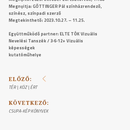
Megnyitja: GÖTTINGER Pál színházrendező,
színész, színpadi szerző
Megtekinthető: 2023.10.27. – 11.25.
Együttműködő partner: ELTE TÓK Vizuális
Nevelési Tanszék / 3·6·12+ Vizuális
képességek
kutatóműhelye
ELŐZŐ:
BEJEGYZÉS
TÉR | KÖZ | ÉRT
NAVIGÁCIÓ
KÖVETKEZŐ:
CSUPA-KÉP KÖNYVEK