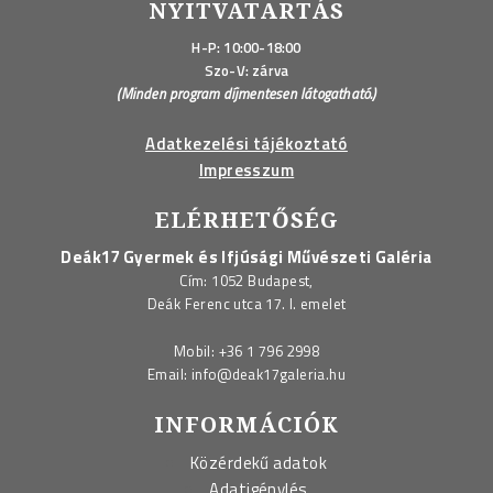
NYITVATARTÁS
H-P: 10:00-18:00
Szo-V: zárva
(Minden program díjmentesen látogatható.)
Adatkezelési tájékoztató
Impresszum
ELÉRHETŐSÉG
Deák17 Gyermek és Ifjúsági Művészeti Galéria
Cím: 1052 Budapest,
Deák Ferenc utca 17. I. emelet
Mobil:
+36 1 796 2998
Email:
info@deak17galeria.hu
INFORMÁCIÓK
Közérdekű adatok
Adatigénylés