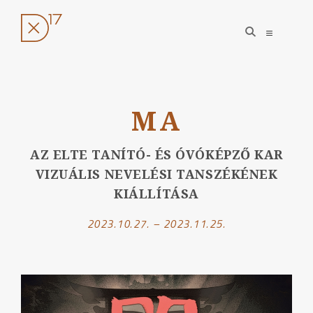
open
open
search
sidebar
form
Ugrás
a
MA
tartalomhoz
AZ ELTE TANÍTÓ- ÉS ÓVÓKÉPZŐ KAR
VIZUÁLIS NEVELÉSI TANSZÉKÉNEK
KIÁLLÍTÁSA
2023.10.27. – 2023.11.25.