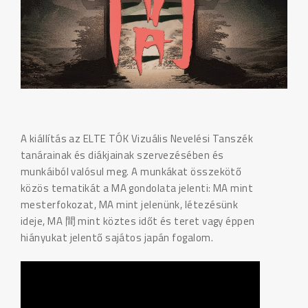
A kiállítás az ELTE TÓK Vizuális Nevelési Tanszék
tanárainak és diákjainak szervezésében és
munkáiból valósul meg. A munkákat összekötő
közös tematikát a MA gondolata jelenti: MA mint
mesterfokozat, MA mint jelenünk, létezésünk
ideje, MA 間 mint köztes időt és teret vagy éppen
hiányukat jelentő sajátos japán fogalom.