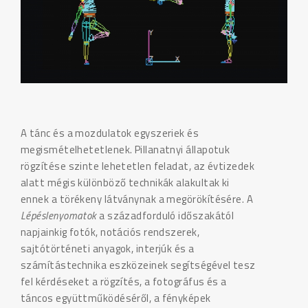
A tánc és a mozdulatok egyszeriek és
megismételhetetlenek. Pillanatnyi állapotuk
rögzítése szinte lehetetlen feladat, az évtizedek
alatt mégis különböző technikák alakultak ki
ennek a törékeny látványnak a megörökítésére. A
Lépéslenyomatok
a századforduló időszakától
napjainkig fotók, notációs rendszerek,
sajtótörténeti anyagok, interjúk és a
számítástechnika eszközeinek segítségével tesz
fel kérdéseket a rögzítés, a fotográfus és a
táncos együttműködéséről, a fényképek