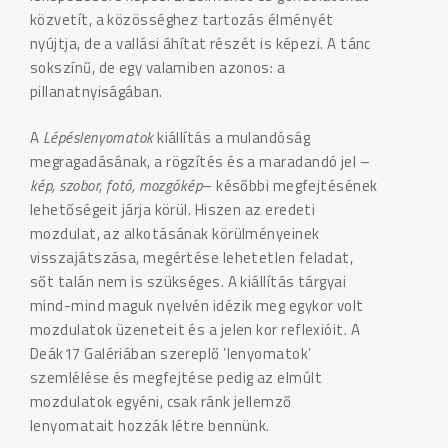
közvetít, a közösséghez tartozás élményét
nyújtja, de a vallási áhítat részét is képezi. A tánc
sokszínű, de egy valamiben azonos: a
pillanatnyiságában.
A
Lépéslenyomatok
kiállítás a mulandóság
megragadásának, a rögzítés és a maradandó jel –
kép, szobor, fotó, mozgókép
– későbbi megfejtésének
lehetőségeit járja körül. Hiszen az eredeti
mozdulat, az alkotásának körülményeinek
visszajátszása, megértése lehetetlen feladat,
sőt talán nem is szükséges. A kiállítás tárgyai
mind-mind maguk nyelvén idézik meg egykor volt
mozdulatok üzeneteit és a jelen kor reflexióit. A
Deák17 Galériában szereplő ’lenyomatok’
szemlélése és megfejtése pedig az elmúlt
mozdulatok egyéni, csak ránk jellemző
lenyomatait hozzák létre bennünk.