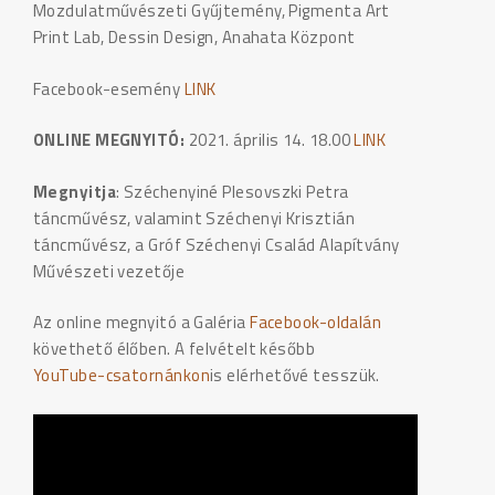
Mozdulatművészeti Gyűjtemény, Pigmenta Art
Print Lab, Dessin Design, Anahata Központ
Facebook-esemény
LINK
ONLINE MEGNYITÓ:
2021. április 14. 18.00
LINK
Megnyitja
: Széchenyiné Plesovszki Petra
táncművész, valamint Széchenyi Krisztián
táncművész, a Gróf Széchenyi Család Alapítvány
Művészeti vezetője
Az online megnyitó a Galéria
Facebook-oldalán
követhető élőben. A felvételt később
YouTube-csatornánkon
is elérhetővé tesszük.