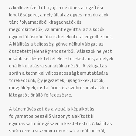
A kiállítás ízelítőt nyújt a nézőnek a rögzítési
lehetőségeire, amely által az egyes mozdulatok
tánc folyamatából kiragadhatók és
megörökíthetők, valamint egyúttal az alkotók
egyéni látásmódjába is betekintést engedhetünk.
A kiállítás a teljesség igénye nélkül válogat az
összetett jelenségrendszerből. Válaszok helyett
inkább kérdések feltételére törekedtünk, amelyek
önálló kutatásra sarkalják a nézőt. A válogatás
során a technikai változatosság bemutatására
törekedtünk, így jegyzetek, újságcikkek, fotók,
mozgóképek, installációk és szobrok invitálják a
látogatót önálló felfedezésre.
A táncművészet és a vizuális képalkotás
folyamatos beszélő viszonyt alakított ki
egymással már egészen a kezdetektől. A kiállítás
során erre a viszonyra nem csak a múltunkból,