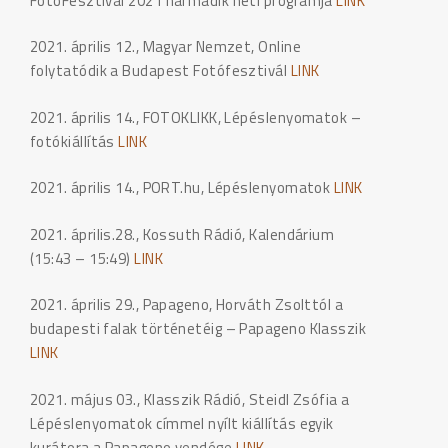
FotóFesztivál 2021 harmadik heti programja
LINK
2021. április 12., Magyar Nemzet, Online
folytatódik a Budapest Fotófesztivál
LINK
2021. április 14., FOTOKLIKK, Lépéslenyomatok –
fotókiállítás
LINK
2021. április 14., PORT.hu, Lépéslenyomatok
LINK
2021. április.28., Kossuth Rádió, Kalendárium
(15:43 – 15:49)
LINK
2021. április 29., Papageno, Horváth Zsolttól a
budapesti falak történetéig – Papageno Klasszik
LINK
2021. május 03., Klasszik Rádió, Steidl Zsófia a
Lépéslenyomatok címmel nyílt kiállítás egyik
kurátora a Papageno vendége
LINK