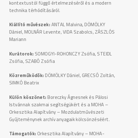
kontextustól függő értelmezéséről és a modern
technika térhódításáról.
Kiállító művészek:
ANTAL Malvina, DÖMÖLKY
Dániel, MOLNÁR Levente, VIDA Szabolcs, ZÁSZLÓS
Mariann
Kurátorok:
SOMOGYI-ROHONCZY Zsófia, STEIDL
Zsófia, SZABÓ Zsófia
Közreműködők:
DÖMÖLKY Dániel, GRECSÓ Zoltán,
SIMKÓ Beatrix
Külön köszönet:
Boreczky Ágnesnek és Pálosi
Istvánnak szakmai segítségükért és a MOHA –
Orkesztika Alapítvány – Mozdulatművészeti
Gyűjteménynek archív anyagaik kölcsönzéséért.
Támogatók:
Orkesztika Alapítvány – MOHA-