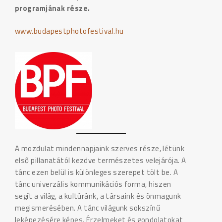
programjának része.
www.budapestphotofestival.hu
A mozdulat mindennapjaink szerves része, létünk
első pillanatától kezdve természetes velejárója. A
tánc ezen belül is különleges szerepet tölt be. A
tánc univerzális kommunikációs forma, hiszen
segít a világ, a kultúránk, a társaink és önmagunk
megismerésében. A tánc világunk sokszínű
leképezésére képes. Érzelmeket és gondolatokat