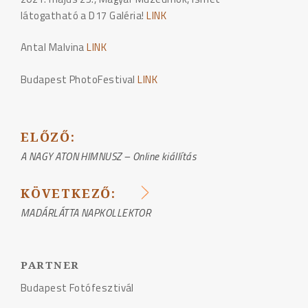
látogatható a D17 Galéria!
LINK
Antal Malvina
LINK
Budapest PhotoFestival
LINK
ELŐZŐ:
BEJEGYZÉS
A NAGY ATON HIMNUSZ – Online kiállítás
NAVIGÁCIÓ
KÖVETKEZŐ:
MADÁRLÁTTA NAPKOLLEKTOR
PARTNER
Budapest Fotófesztivál