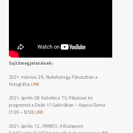
Sajtómegjelenések:
2021. március 29., Nullahategy, Fókuszban a
fotográfia
LINK
2021. április 08. Katolikus TV, Pályázat és
programok a Deák 17 Galériában – Kaposi Dorka
(7:00 – 8:50)
LINK
2021. április 12., PIXINFO, A Budapest