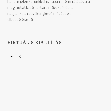
hanem jelen korunkból is kapunk némi rálátást; a
megmutatkozó kortárs művekből és a
napjainkban tevékenykedő művészek
elbeszéléseiből.
VIRTUÁLIS KIÁLLÍTÁS