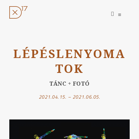
open
open
search
sidebar
form
Ugrás
a
LÉPÉSLENYOMA
tartalomhoz
TOK
TÁNC + FOTÓ
2021.04.15. – 2021.06.05.