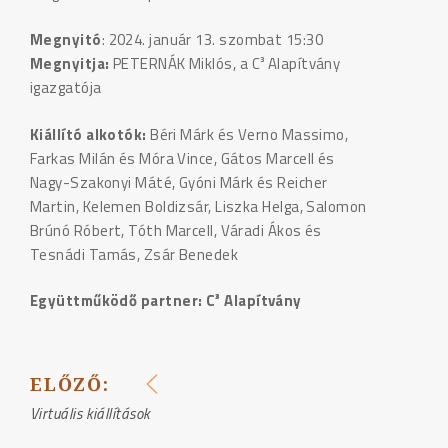
Megnyitó
: 2024. január 13. szombat 15:30
Megnyitja:
PETERNÁK Miklós, a C³ Alapítvány
igazgatója
Kiállító alkotók:
Béri Márk és Verno Massimo,
Farkas Milán és Móra Vince, Gátos Marcell és
Nagy-Szakonyi Máté, Gyóni Márk és Reicher
Martin, Kelemen Boldizsár, Liszka Helga, Salomon
Brúnó Róbert, Tóth Marcell, Váradi Ákos és
Tesnádi Tamás, Zsár Benedek
Együttműködő partner: C³
Alapítvány
ELŐZŐ:
BEJEGYZÉS
Virtuális kiállítások