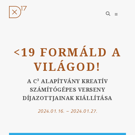
open
open
search
sidebar
form
Ugrás
a
<19 FORMÁLD A
tartalomhoz
VILÁGOD!
A C³ ALAPÍTVÁNY KREATÍV
SZÁMÍTÓGÉPES VERSENY
DÍJAZOTTJAINAK KIÁLLÍTÁSA
2024.01.16. – 2024.01.27.