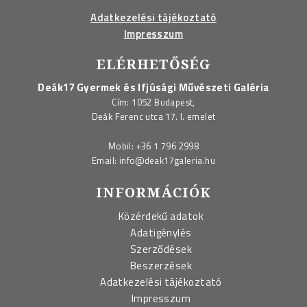
Adatkezelési tájékoztató
Impresszum
ELÉRHETŐSÉG
Deák17 Gyermek és Ifjúsági Művészeti Galéria
Cím: 1052 Budapest,
Deák Ferenc utca 17. I. emelet
Mobil:
+36 1 796 2998
Email:
info@deak17galeria.hu
INFORMÁCIÓK
Közérdekű adatok
Adatigénylés
Szerződések
Beszerzések
Adatkezelési tájékoztató
Impresszum