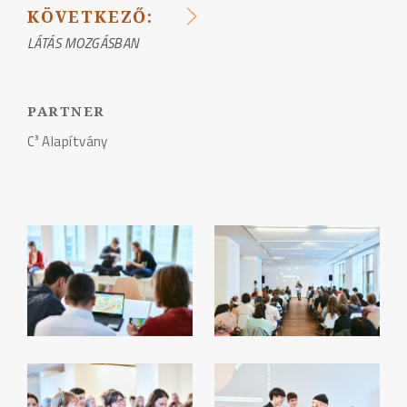
NAVIGÁCIÓ
KÖVETKEZŐ:
LÁTÁS MOZGÁSBAN
PARTNER
C³ Alapítvány