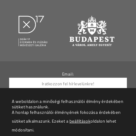
Email:
A weboldalon a minőségi felhasználói élmény érdekében
sütiket használunk.
Hozzájárulok ahhoz, hogy az Adatkezelő részemre
A honlap felhasználói élményének fokozása érdekében
hírleveleket küldjön.
sütiket alkalmazunk. Ezeket a
beállítások
oldalon lehet
Az adatkezelési tájékoztatót megértettem.
módosítani.