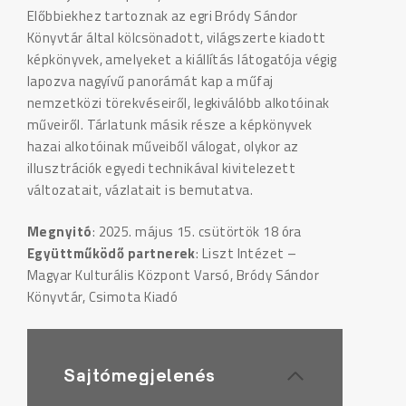
Előbbiekhez tartoznak az egri Bródy Sándor
Könyvtár által kölcsönadott, világszerte kiadott
képkönyvek, amelyeket a kiállítás látogatója végig
lapozva nagyívű panorámát kap a műfaj
nemzetközi törekvéseiről, legkiválóbb alkotóinak
műveiről. Tárlatunk másik része a képkönyvek
hazai alkotóinak műveiből válogat, olykor az
illusztrációk egyedi technikával kivitelezett
változatait, vázlatait is bemutatva.
Megnyitó
: 2025. május 15. csütörtök 18 óra
Együttműködő partnerek
: Liszt Intézet –
Magyar Kulturális Központ Varsó, Bródy Sándor
Könyvtár, Csimota Kiadó
Sajtómegjelenés