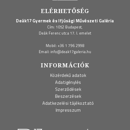
ELÉRHETŐSÉG
Deák17 Gyermek és Ifjúsági Művészeti Galéria
Cím: 1052 Budapest,
Deák Ferenc utca 17. I. emelet
Mobil:
+36 1 796 2998
Email:
info@deak17galeria.hu
INFORMÁCIÓK
Közérdekű adatok
Adatigénylés
Szerződések
Beszerzések
Adatkezelési tájékoztató
Impresszum