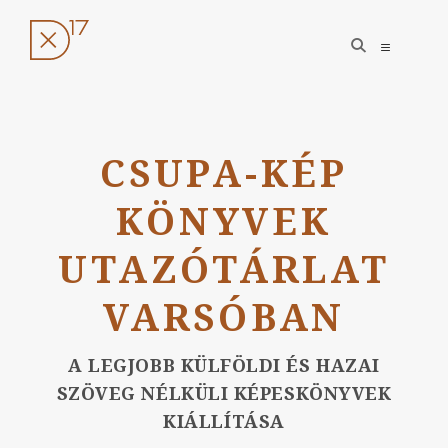
open
open
search
sidebar
form
Ugrás
a
CSUPA-KÉP
tartalomhoz
KÖNYVEK
UTAZÓTÁRLAT
VARSÓBAN
A LEGJOBB KÜLFÖLDI ÉS HAZAI
SZÖVEG NÉLKÜLI KÉPESKÖNYVEK
KIÁLLÍTÁSA