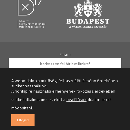
Email:
A weboldalon a minőségi felhasználói élmény érdekében
sütiket használunk.
Hozzájárulok ahhoz, hogy az Adatkezelő részemre
A honlap felhasználói élményének fokozása érdekében
hírleveleket küldjön.
sütiket alkalmazunk. Ezeket a
beállítások
oldalon lehet
Az adatkezelési tájékoztatót megértettem.
módosítani.
© 2026 – Deák 17 Gyermek és Ifjúsági Galéria – Minden
Elfogad
jog fenntartva