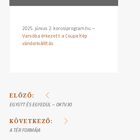
2025. június 2. korosiprogram.hu –
Varsóba érkezett a Csupa Kép
vándorkiállítás
ELŐZŐ:
BEJEGYZÉS
EGYÜTT ÉS EGYEDÜL – OKTV30
NAVIGÁCIÓ
KÖVETKEZŐ:
A TÉR FORMÁJA