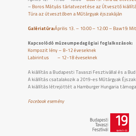
–
Boros Mátyás tárlatvezetése az Útvesztő kiállít
Túra az útvesztőben a Műtárgyak éjszakáján
Galériatúra:
Április 13. – 10:00 – 12:00 –
Baw19:
Mit
Kapcsolódó múzeumpedagógiai foglalkozások:
Kompozit lény
– 8-12 éveseknek
Labirintus
– 12-18 éveseknek
A kiállítás a Budapesti Tavaszi Fesztivállal és a B
A kiállítás csatalakozik a 2019-es Műtárgyak Éjsza
A kiállítás létrejöttét a Hamburger Hungaria támoga
Facebook esemény