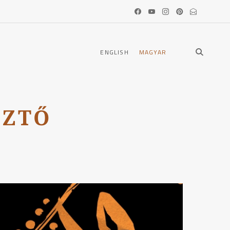
open
ENGLISH
MAGYAR
search
form
SZTŐ