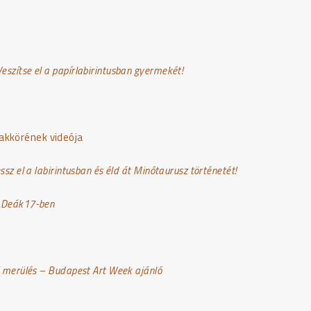
Veszítse el a papírlabirintusban gyermekét!
akkörének videója
ssz el a labirintusban és éld át Minótaurusz történetét!
a Deák17-ben
 merülés – Budapest Art Week ajánló