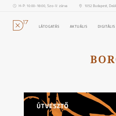
H-P: 10:00-18:00, Szo-V: zárva
1052 Budapest, Deák 
toggle
toggle
LÁTOGATÁS
AKTUÁLIS
DIGITÁLIS
child
child
menu
menu
Ugrás
a
tartalomhoz
BOR