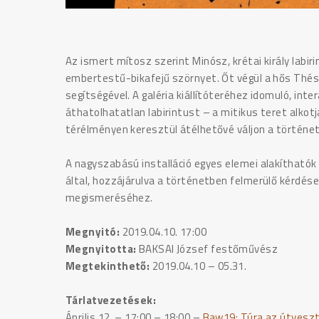
Az ismert mítosz szerint Minósz, krétai király labir
embertestű-bikafejű szörnyet. Őt végül a hős Thésze
segítségével. A galéria kiállítóteréhez idomuló, inte
áthatolhatatlan labirintust – a mitikus teret alkotja
térélményen keresztül átélhetővé váljon a történet
A nagyszabású installáció egyes elemei alakíthatók
által, hozzájárulva a történetben felmerülő kérd
megismeréséhez.
Megnyitó:
2019.04.10. 17:00
Megnyitotta:
BAKSAI József festőművész
Megtekinthető:
2019.04.10 – 05.31.
Tárlatvezetések:
Április 12. – 17:00 – 18:00
–
Baw19: Túra az útvesz