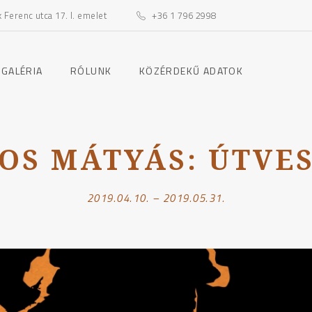
Ferenc utca 17. I. emelet
+36 1 796 2998
toggle
toggle
 GALÉRIA
RÓLUNK
KÖZÉRDEKŰ ADATOK
child
child
menu
menu
OS MÁTYÁS: ÚTVE
2019.04.10. – 2019.05.31.