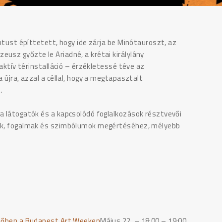
intust építtetett, hogy ide zárja be Minótauroszt, az
usz győzte le Ariadné, a krétai királylány
raktív térinstalláció – érzékletessé téve az
 újra, azzal a céllal, hogy a megtapasztalt
.
 a látogatók és a kapcsolódó foglalkozások résztvevői
ések, fogalmak és szimbólumok megértéséhez, mélyebb
tőben a Budapest Art Weeken
Május 22. – 18:00 – 19:00