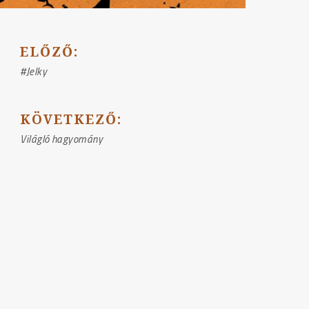
BEJEGYZÉS
ELŐZŐ:
NAVIGÁCIÓ
#Jelky
KÖVETKEZŐ:
Világló hagyomány