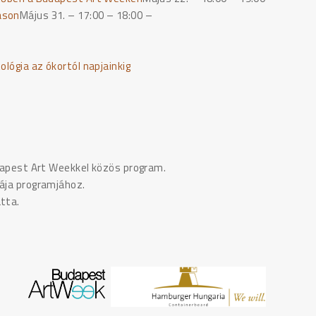
áson
M
ájus 31. – 17:00 – 18:00 –
ológia az ókortól napjainkig
udapest Art Weekkel közös program.
kája programjához.
tta.