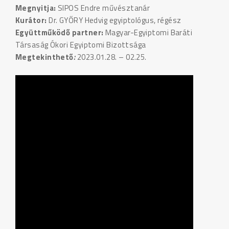
Megnyitja:
SIPOS Endre művésztanár
Kurátor:
Dr. GYŐRY Hedvig egyiptológus, régész
Együttműködő partner:
Magyar-Egyiptomi Baráti
Társaság Ókori Egyiptomi Bizottsága
Megtekinthető
:
2023.01.28. – 02.25.