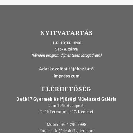
NYITVATARTÁS
H-P: 10:00-18:00
Szo-V: zárva
(Minden program díjmentesen látogatható.)
Adatkezelési tájékoztató
Impresszum
ELÉRHETŐSÉG
Deák17 Gyermek és Ifjúsági Művészeti Galéria
Cím: 1052 Budapest,
Deák Ferenc utca 17. I. emelet
Mobil:
+36 1 796 2998
Email:
info@deak17galeria.hu