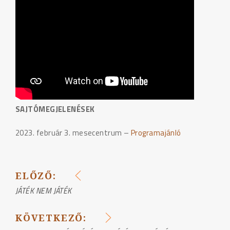
SAJTÓMEGJELENÉSEK
2023. február 3. mesecentrum –
Programajánló
ELŐZŐ:
BEJEGYZÉS
JÁTÉK NEM JÁTÉK
NAVIGÁCIÓ
KÖVETKEZŐ: