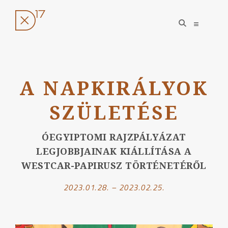
open
open
search
sidebar
form
Ugrás
a
A NAPKIRÁLYOK
tartalomhoz
SZÜLETÉSE
ÓEGYIPTOMI RAJZPÁLYÁZAT
LEGJOBBJAINAK KIÁLLÍTÁSA A
WESTCAR-PAPIRUSZ TÖRTÉNETÉRŐL
2023.01.28. – 2023.02.25.