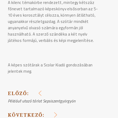
A kilenc témakörbe rendezett, mintegy kétszáz
főnevet tartalmazó képeskönyv elsősorban az 5-
10 éves korosztályt célozza, könnyen átlátható,
ugyanakkor részletgazdag. A szótár mindkét
anyanyelvű olvasó számára egyformán jól
használható. A szerző szándéka a két nyelv
játékos formájú, verbális és képi megjelenítése.
A képes szótárak a Scolar Kiadó gondozásában
jelentek meg.
ELŐZŐ:
BEJEGYZÉS
Például! utazó tárlat Sepsiszentgyörgyön
NAVIGÁCIÓ
KÖVETKEZŐ: