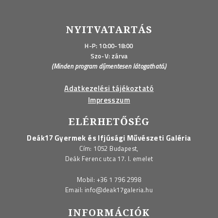
NYITVATARTÁS
H-P: 10:00-18:00
Szo-V: zárva
(Minden program díjmentesen látogatható.)
Adatkezelési tájékoztató
Impresszum
ELÉRHETŐSÉG
Deák17 Gyermek és Ifjúsági Művészeti Galéria
Cím: 1052 Budapest,
Deák Ferenc utca 17. I. emelet
Mobil:
+36 1 796 2998
Email:
info@deak17galeria.hu
INFORMÁCIÓK