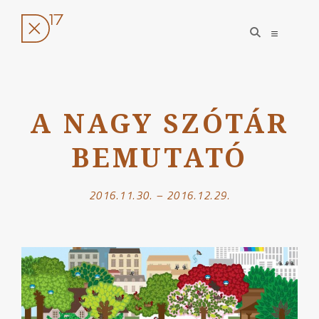
open
open
search
sidebar
form
Ugrás
a
A NAGY SZÓTÁR
tartalomhoz
BEMUTATÓ
2016.11.30. – 2016.12.29.