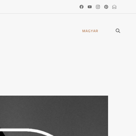
open
MAGYAR
search
form