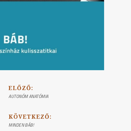
BEJEGYZÉS
ELŐZŐ:
NAVIGÁCIÓ
AUTONÓM ANATÓMIA
KÖVETKEZŐ:
MINDEN BÁB!