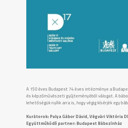
A 150 éves Budapest 74 éves intézménye a Budapest
és képzőművészeti gyűjteményéből válogat. A bábok
lehetőségük nyílik arra is, hogy végig kísérjék egy 
Kurátorok: Palya Gábor Dávid, Végvári Viktória D
Együttműködő partner: Budapest Bábszínház