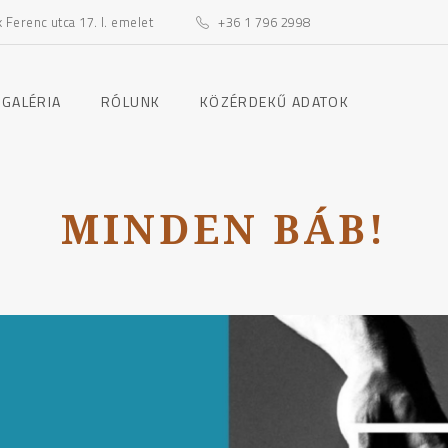
Ferenc utca 17. I. emelet
+36 1 796 2998
toggle
toggle
 GALÉRIA
RÓLUNK
KÖZÉRDEKŰ ADATOK
child
child
menu
menu
MINDEN BÁB!