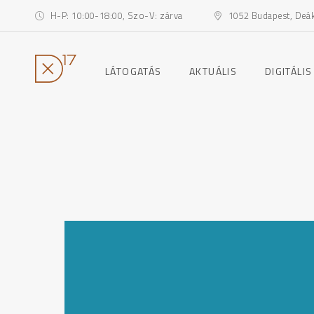
H-P: 10:00-18:00, Szo-V: zárva
1052 Budapest, Deák 
toggle
toggle
LÁTOGATÁS
AKTUÁLIS
DIGITÁLIS
child
child
menu
menu
Ugrás
a
tartalomhoz