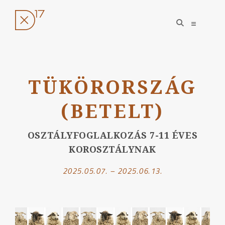
open
open
search
sidebar
form
Ugrás
a
TÜKÖRORSZÁG
tartalomhoz
(BETELT)
OSZTÁLYFOGLALKOZÁS 7-11 ÉVES
KOROSZTÁLYNAK
2025.05.07. – 2025.06.13.