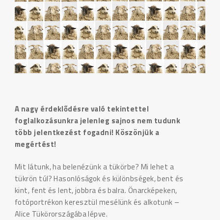
A nagy érdeklődésre való tekintettel
foglalkozásunkra jelenleg sajnos nem tudunk
több jelentkezést fogadni! Köszönjük a
megértést!
Mit látunk, ha belenézünk a tükörbe? Mi lehet a
tükrön túl? Hasonlóságok és különbségek, bent és
kint, fent és lent, jobbra és balra. Önarcképeken,
fotóportrékon keresztül mesélünk és alkotunk –
Alice Tükörországába lépve.