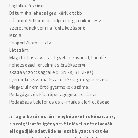
Foglalkozás címe:
Dátum (ha lehetséges, kérjük több
dátumot/időpontot adjon meg, amikor részt
szeretnének venni a foglalkozáson):
Iskola:
Csoport/korosztály:
Létszám:
Magatartászavarral, figyelemzavarral, tanulási
nehézséggel, értelmi és érzékszervi
akadályozottsággal élő, SNI-s, BTM-es)
gyermekek száma és a nehézség megnevezése:
Magyarul nem értő gyermekek száma:
Pedagógus és kísérőpedagógusok száma:
Pedagógus telefonos és e-mailes elérhetősége:
A foglalkozás során fényképeket is készítünk,
a szolgáltatás igénybevételével a résztvevők
elfogadják adatvédelmi szabályzatunkat és