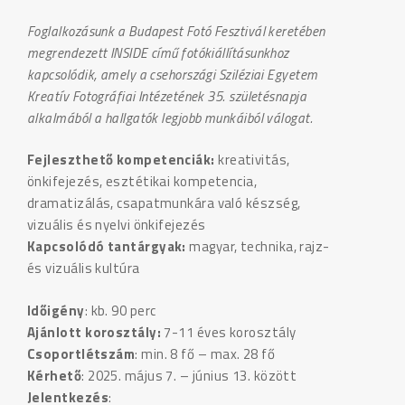
Foglalkozásunk a Budapest Fotó Fesztivál keretében
megrendezett INSIDE című fotókiállításunkhoz
kapcsolódik, amely a csehországi Sziléziai Egyetem
Kreatív Fotográfiai Intézetének 35. születésnapja
alkalmából a hallgatók legjobb munkáiból válogat.
Fejleszthető kompetenciák:
kreativitás,
önkifejezés, esztétikai kompetencia,
dramatizálás, csapatmunkára való készség,
vizuális és nyelvi önkifejezés
Kapcsolódó tantárgyak:
magyar, technika, rajz-
és vizuális kultúra
Időigény
: kb. 90 perc
Ajánlott korosztály:
7-11 éves korosztály
Csoportlétszám
: min. 8 fő – max. 28 fő
Kérhető
: 2025. május 7. – június 13. között
Jelentkezés
: