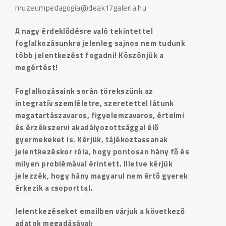
muzeumpedagogia@deak17galeria.hu
A nagy érdeklődésre való tekintettel
foglalkozásunkra jelenleg sajnos nem tudunk
több jelentkezést fogadni! Köszönjük a
megértést!
Foglalkozásaink során törekszünk az
integratív szemléletre, szeretettel látunk
magatartászavaros, figyelemzavaros, értelmi
és érzékszervi akadályozottsággal élő
gyermekeket is. Kérjük, tájékoztassanak
jelentkezéskor róla, hogy pontosan hány fő és
milyen problémával érintett. Illetve kérjük
jelezzék, hogy hány magyarul nem értő gyerek
érkezik a csoporttal.
Jelentkezéseket emailben várjuk a következő
adatok megadásával: