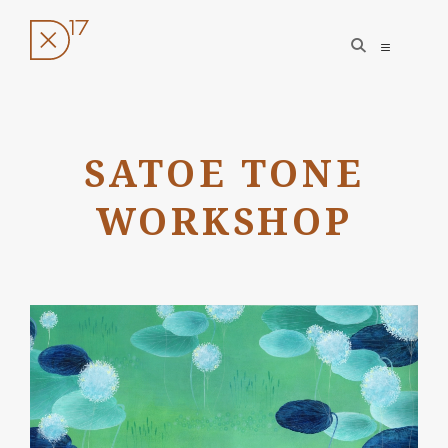
open
open
search
sidebar
form
Ugrás
a
SATOE TONE
tartalomhoz
WORKSHOP