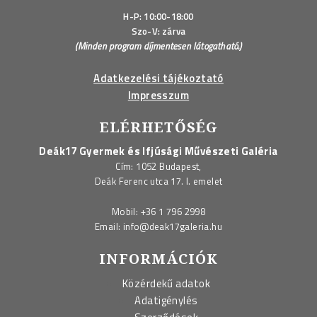
H-P: 10:00-18:00
Szo-V: zárva
(Minden program díjmentesen látogatható.)
Adatkezelési tájékoztató
Impresszum
ELÉRHETŐSÉG
Deák17 Gyermek és Ifjúsági Művészeti Galéria
Cím: 1052 Budapest,
Deák Ferenc utca 17. I. emelet
Mobil:
+36 1 796 2998
Email:
info@deak17galeria.hu
INFORMÁCIÓK
Közérdekű adatok
Adatigénylés