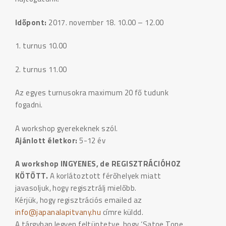
Időpont:
2017. november 18. 10.00 – 12.00
1. turnus 10.00
2. turnus 11.00
Az egyes turnusokra maximum 20 fő tudunk
fogadni.
A workshop gyerekeknek szól.
Ajánlott életkor:
5-12 év
A workshop INGYENES, de REGISZTRÁCIÓHOZ
KÖTÖTT.
A korlátoztott férőhelyek miatt
javasoljuk, hogy regisztrálj mielőbb.
Kérjük, hogy regisztrációs emailed az
info@japanalapitvany.hu
címre küldd.
A tárgyban legyen feltüntetve, hogy ‘Satoe Tone