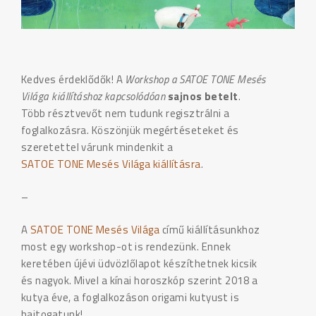
Kedves érdeklődők! A
Workshop a SATOE TONE Mesés
Világa kiállításhoz kapcsolódóan
sajnos betelt
.
Több résztvevőt nem tudunk regisztrálni a
foglalkozásra. Köszönjük megértéseteket és
szeretettel várunk mindenkit a
SATOE TONE Mesés Világa kiállításra
.
–
A
SATOE TONE Mesés Világa
című kiállításunkhoz
most egy workshop-ot is rendezünk. Ennek
keretében újévi üdvözlőlapot készíthetnek kicsik
és nagyok. Mivel a kínai horoszkóp szerint 2018 a
kutya éve, a foglalkozáson origami kutyust is
hajtogatunk!