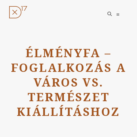
open
open
search
sidebar
form
Ugrás
a
ÉLMÉNYFA –
tartalomhoz
FOGLALKOZÁS A
VÁROS VS.
TERMÉSZET
KIÁLLÍTÁSHOZ