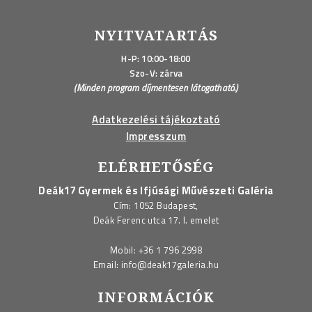
NYITVATARTÁS
H-P: 10:00-18:00
Szo-V: zárva
(Minden program díjmentesen látogatható.)
Adatkezelési tájékoztató
Impresszum
ELÉRHETŐSÉG
Deák17 Gyermek és Ifjúsági Művészeti Galéria
Cím: 1052 Budapest,
Deák Ferenc utca 17. I. emelet
Mobil:
+36 1 796 2998
Email:
info@deak17galeria.hu
INFORMÁCIÓK