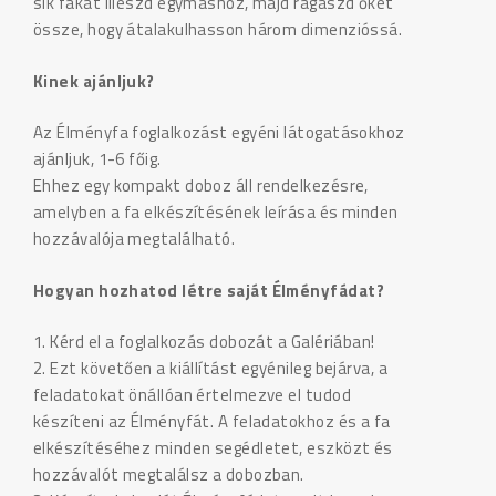
sík fákat illeszd egymáshoz, majd ragaszd őket
össze, hogy átalakulhasson három dimenzióssá.
Kinek ajánljuk?
Az Élményfa foglalkozást egyéni látogatásokhoz
ajánljuk, 1-6 főig.
Ehhez egy kompakt doboz áll rendelkezésre,
amelyben a fa elkészítésének leírása és minden
hozzávalója megtalálható.
Hogyan hozhatod létre saját Élményfádat?
1. Kérd el a foglalkozás dobozát a Galériában!
2. Ezt követően a kiállítást egyénileg bejárva, a
feladatokat önállóan értelmezve el tudod
készíteni az Élményfát. A feladatokhoz és a fa
elkészítéséhez minden segédletet, eszközt és
hozzávalót megtalálsz a dobozban.