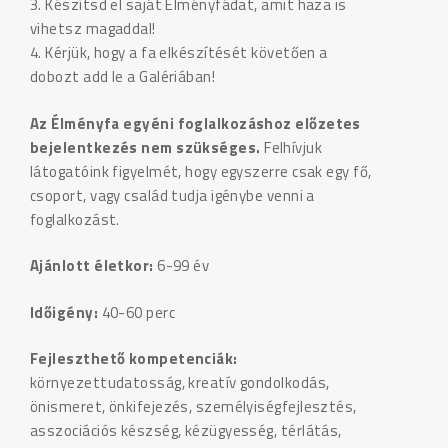
3. Készítsd el saját Élményfádat, amit haza is
vihetsz magaddal!
4. Kérjük, hogy a fa elkészítését követően a
dobozt add le a Galériában!
Az Élményfa egyéni foglalkozáshoz előzetes
bejelentkezés nem szükséges.
Felhívjuk
látogatóink figyelmét, hogy egyszerre csak egy fő,
csoport, vagy család tudja igénybe venni a
foglalkozást.
Ajánlott életkor:
6-99 év
Időigény:
40-60 perc
Fejleszthető kompetenciák:
környezettudatosság, kreatív gondolkodás,
önismeret, önkifejezés, személyiségfejlesztés,
asszociációs készség, kézügyesség, térlátás,