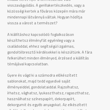
visszavágyódás. A gerillakertészkedés, vagy a
közösségi kertek a főváros közepén mára már
mindennapi látvánnyá váltak. Hogyan hódítja
vissza a várost a természet?
A kiállításhoz kapcsolódó foglalkozáson
készíthetsz élményfát egyénileg vagy a
családoddal, ehhez segítségül izgalmas,
gondoltébresztő kérdésekkel is készültünk. A fára
felkerülhet minden élményed, érzésed a kiállítás
témájával kapcsolatban.
Gyere és vágd ki a számodra előkészített
sablonokat, majd tedd egyedivé saját
élményeiddel, gondolataiddal. Rajzolhatsz,
írhatsz, vághatsz, lyukaszthatsz, ragaszthatsz,
használhatsz színespapírt, dekorpapírt,
dekorgumit és egyéb anyagokat. Az elkészített