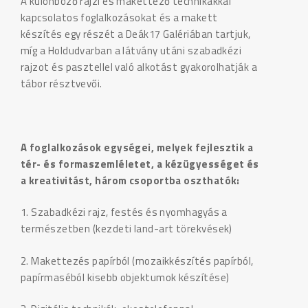
A különböző rajzi és makettező technikákkal
kapcsolatos foglalkozásokat és a makett
készítés egy részét a Deák17 Galériában tartjuk,
míg a Holdudvarban a látvány utáni szabadkézi
rajzot és pasztellel való alkotást gyakorolhatják a
tábor résztvevői.
A foglalkozások egységei, melyek fejlesztik a
tér- és formaszemléletet, a kézügyességet és
a kreativitást, három csoportba oszthatók:
1. Szabadkézi rajz, festés és nyomhagyás a
természetben (kezdeti land-art törekvések)
2. Makettezés papírból (mozaikkészítés papírból,
papírmaséból kisebb objektumok készítése)