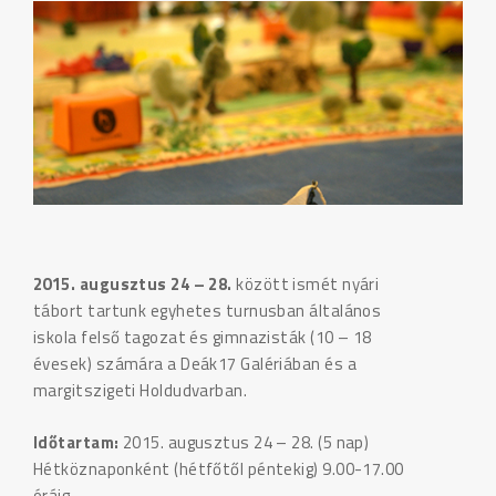
2015. augusztus 24 – 28.
között ismét nyári
tábort tartunk egyhetes turnusban általános
iskola felső tagozat és gimnazisták (10 – 18
évesek) számára a Deák17 Galériában és a
margitszigeti Holdudvarban.
Időtartam:
2015. augusztus 24 – 28. (5 nap)
Hétköznaponként (hétfőtől péntekig) 9.00-17.00
óráig