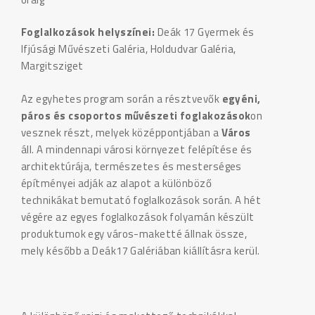
Foglalkozások helyszínei:
Deák 17 Gyermek és
Ifjúsági Művészeti Galéria, Holdudvar Galéria,
Margitsziget
Az egyhetes program során a résztvevők
egyéni,
páros és csoportos művészeti foglakozások
on
vesznek részt, melyek középpontjában a
Város
áll. A mindennapi városi környezet felépítése és
architektúrája, természetes és mesterséges
építményei adják az alapot a különböző
technikákat bemutató foglalkozások során. A hét
végére az egyes foglalkozások folyamán készült
produktumok egy város-maketté állnak össze,
mely később a Deák17 Galériában kiállításra kerül.