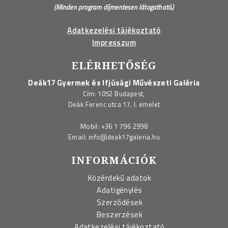
(Minden program díjmentesen látogatható.)
Adatkezelési tájékoztató
Impresszum
ELÉRHETŐSÉG
Deák17 Gyermek és Ifjúsági Művészeti Galéria
Cím: 1052 Budapest,
Deák Ferenc utca 17. I. emelet
Mobil:
+36 1 796 2998
Email:
info@deak17galeria.hu
INFORMÁCIÓK
Közérdekű adatok
Adatigénylés
Szerződések
Beszerzések
Adatkezelési tájékoztató