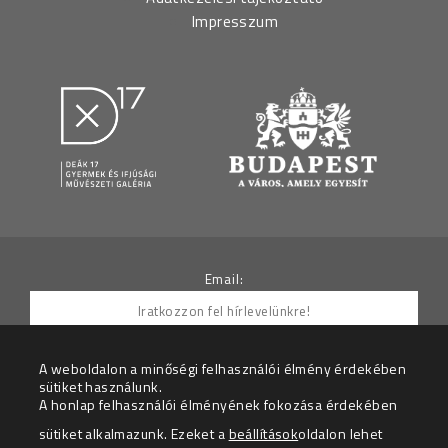
Impresszum
Email:
A weboldalon a minőségi felhasználói élmény érdekében
sütiket használunk.
Hozzájárulok ahhoz, hogy az Adatkezelő részemre
A honlap felhasználói élményének fokozása érdekében
hírleveleket küldjön.
sütiket alkalmazunk. Ezeket a
beállítások
oldalon lehet
Az adatkezelési tájékoztatót megértettem.