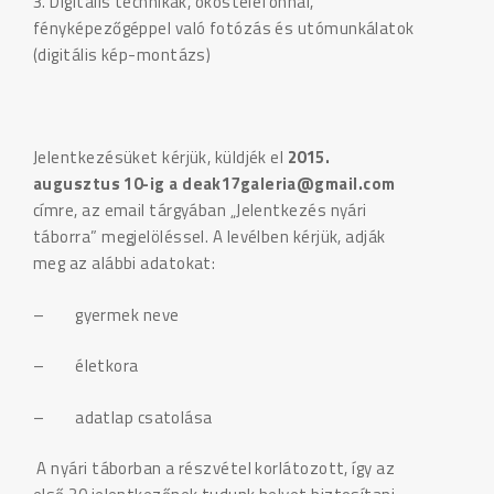
3. Digitális technikák, okostelefonnal,
fényképezőgéppel való fotózás és utómunkálatok
(digitális kép-montázs)
Jelentkezésüket kérjük, küldjék el
2015.
augusztus 10-ig a deak17galeria@gmail.com
címre, az email tárgyában „Jelentkezés nyári
táborra” megjelöléssel. A levélben kérjük, adják
meg az alábbi adatokat:
– gyermek neve
– életkora
– adatlap csatolása
A nyári táborban a részvétel korlátozott, így az