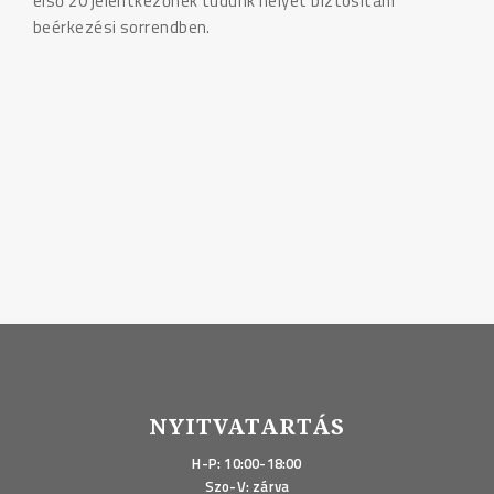
első 20 jelentkezőnek tudunk helyet biztosítani
beérkezési sorrendben.
NYITVATARTÁS
H-P: 10:00-18:00
Szo-V: zárva