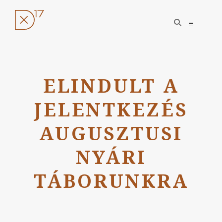
open
open
search
sidebar
form
Ugrás
a
ELINDULT A
tartalomhoz
JELENTKEZÉS
AUGUSZTUSI
NYÁRI
TÁBORUNKRA