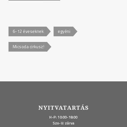
6-12 éveseknek
egyéni
Micsoda cirkusz!
NYITVATARTÁS
H-P: 10:00-18:00
Szo-V: zárva