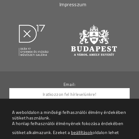
Impresszum
Email:
A weboldalon a minőségi felhasználói élmény érdekében
sütiket használunk.
Hozzájárulok ahhoz, hogy az Adatkezelő részemre
A honlap felhasználói élményének fokozása érdekében
hírleveleket küldjön.
sütiket alkalmazunk. Ezeket a
beállítások
oldalon lehet
Az adatkezelési tájékoztatót megértettem.