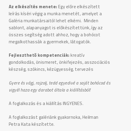
Az elkészítés menete:
Egy előre elkészített
leírás kíséri végig a munka menetét, amelyet a
Galéria munkatársaitól lehet elkérni. Minden
sablont, alapanyagot is előkészítettünk, így az
összes segítség adott ahhoz, hogy a bohócot
megalkothassák a gyermekek, látogatók.
Fejleszthető kompetenciák:
kreatív
gondolkodás, önismeret, önkifejezés, asszociációs
készség, szókincs, kézügyesség, tervezés
Gyere és vágj, rajzolj, tedd egyedivé a saját bohócod és
vigyél haza egy darabot általa a kiállításból!
A foglalkozás és a kiállítás INGYENES.
A foglalkozást galériánk gyakornoka, Heilman
Petra Kata készítette.