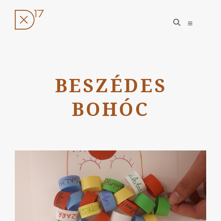
open
open
search
sidebar
form
Ugrás
a
BESZÉDES
tartalomhoz
BOHÓC