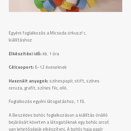
Egyéni foglalkozás a Micsoda cirkusz! c.
kiállításhoz
Elkészítési idő:
kb. 1 óra
Célcsoport:
6-12 éveseknek
Használt anyagok:
színespapír, stift, színes
ceruza, grafit, színes filc, olló.
Foglalkozás egyéni látogatáshoz, 1 fő.
A Beszédes bohóc foglalkozáson a kiállítás önálló
bejárását követen a látogatóknak egy bohóc arcot
van lehetőségük elkészíteni. A bohóc haja papír