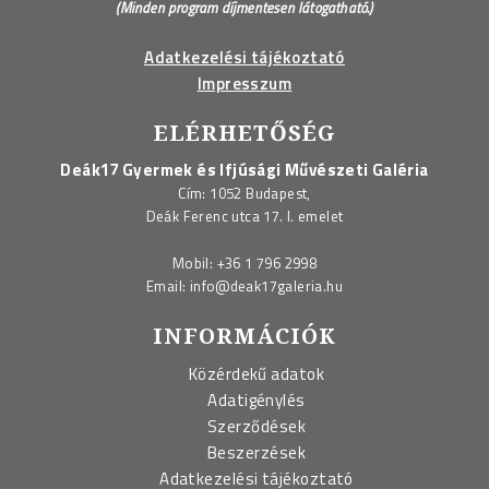
(Minden program díjmentesen látogatható.)
Adatkezelési tájékoztató
Impresszum
ELÉRHETŐSÉG
Deák17 Gyermek és Ifjúsági Művészeti Galéria
Cím: 1052 Budapest,
Deák Ferenc utca 17. I. emelet
Mobil:
+36 1 796 2998
Email:
info@deak17galeria.hu
INFORMÁCIÓK
Közérdekű adatok
Adatigénylés
Szerződések
Beszerzések
Adatkezelési tájékoztató