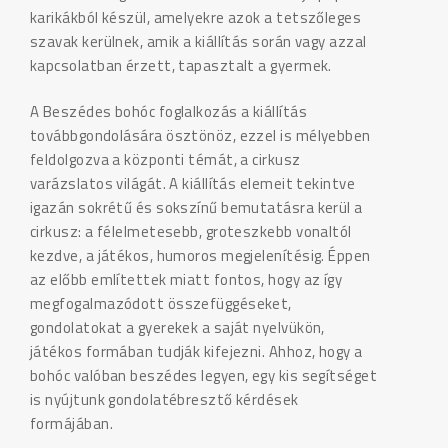
karikákból készül, amelyekre azok a tetszőleges
szavak kerülnek, amik a kiállítás során vagy azzal
kapcsolatban érzett, tapasztalt a gyermek.
A Beszédes bohóc foglalkozás a kiállítás
továbbgondolására ösztönöz, ezzel is mélyebben
feldolgozva a központi témát, a cirkusz
varázslatos világát. A kiállítás elemeit tekintve
igazán sokrétű és sokszínű bemutatásra kerül a
cirkusz: a félelmetesebb, groteszkebb vonaltól
kezdve, a játékos, humoros megjelenítésig. Éppen
az előbb említettek miatt fontos, hogy az így
megfogalmazódott összefüggéseket,
gondolatokat a gyerekek a saját nyelvükön,
játékos formában tudják kifejezni. Ahhoz, hogy a
bohóc valóban beszédes legyen, egy kis segítséget
is nyújtunk gondolatébresztő kérdések
formájában.