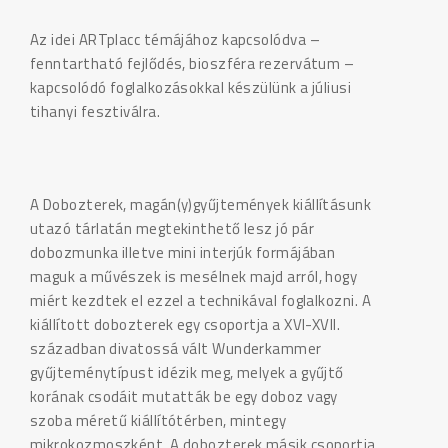
Az idei ARTplacc témájához kapcsolódva –
fenntartható fejlődés, bioszféra rezervátum –
kapcsolódó foglalkozásokkal készülünk a júliusi
tihanyi fesztiválra.
A Dobozterek, magán(y)gyűjtemények kiállításunk
utazó tárlatán megtekinthető lesz jó pár
dobozmunka illetve mini interjúk formájában
maguk a művészek is mesélnek majd arról, hogy
miért kezdtek el ezzel a technikával foglalkozni. A
kiállított dobozterek egy csoportja a XVI-XVII.
században divatossá vált Wunderkammer
gyűjteménytípust idézik meg, melyek a gyűjtő
korának csodáit mutatták be egy doboz vagy
szoba méretű kiállítótérben, mintegy
mikrokozmoszként. A dobozterek másik csoportja