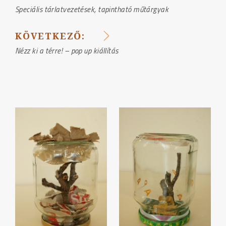
BEJEGYZÉS
Speciális tárlatvezetések, tapintható műtárgyak
NAVIGÁCIÓ
KÖVETKEZŐ:
Nézz ki a térre! – pop up kiállítás