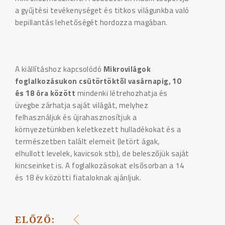
a gyűjtési tevékenységet és titkos világunkba való
bepillantás lehetőségét hordozza magában.
A kiállításhoz kapcsolódó
Mikrovilágok
foglalkozásukon csütörtöktől vasárnapig, 10
és 18 óra között
mindenki létrehozhatja és
üvegbe zárhatja saját világát, melyhez
felhasználjuk és újrahasznosítjuk a
környezetünkben keletkezett hulladékokat és a
természetben talált elemeit (letört ágak,
elhullott levelek, kavicsok stb), de beleszőjük saját
kincseinket is. A foglalkozásokat elsősorban a 14
és 18 év közötti fiataloknak ajánljuk.
ELŐZŐ: