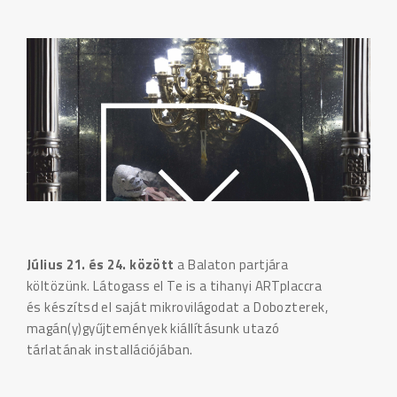
Július 21. és 24. között
a Balaton partjára
költözünk. Látogass el Te is a tihanyi ARTplaccra
és készítsd el saját mikrovilágodat a Dobozterek,
magán(y)gyűjtemények kiállításunk utazó
tárlatának installációjában.