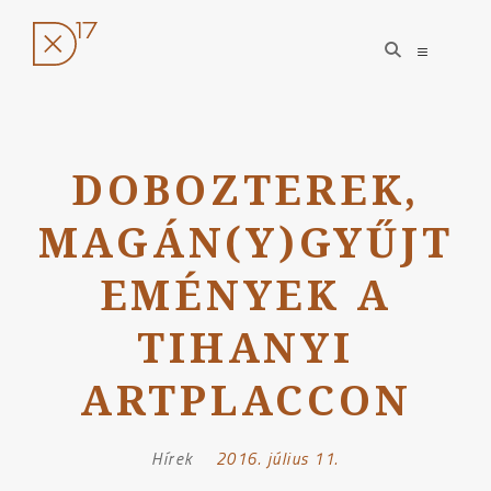
open
open
search
sidebar
form
Ugrás
a
DOBOZTEREK,
tartalomhoz
MAGÁN(Y)GYŰJT
EMÉNYEK A
TIHANYI
ARTPLACCON
Hírek
Posted
2016. július 11.
on: