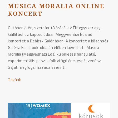
MUSICA MORALIA ONLINE
KONCERT
Október 7-én, szerdán 18 órától az Élt egyszer egy…
kiállításhoz kapcsolódóan Meggyesházi Éda ad
koncertet a Deák17 Galériában. A koncertet a közönség
Galéria Facebook-oldalán élőben követheti. Musica
Moralia (Meggyesházi Éda) különleges hangulatú,
experimentális poszt-folk világú énekesnő, zenész.
Saját megfogalmazása szerint…
Tovább
"Musica
Moralia
online
koncert"