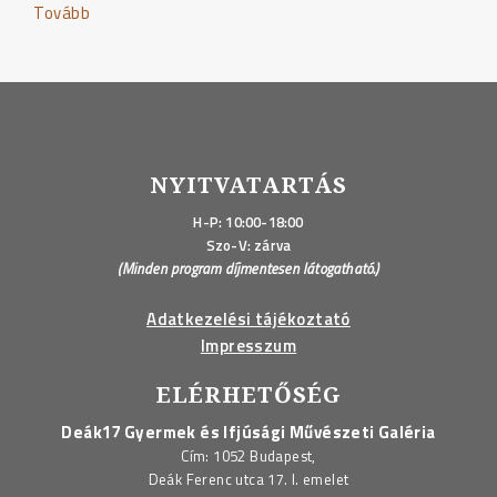
Tovább
"STARTart
–
zenei
szervezés"
NYITVATARTÁS
H-P: 10:00-18:00
Szo-V: zárva
(Minden program díjmentesen látogatható.)
Adatkezelési tájékoztató
Impresszum
ELÉRHETŐSÉG
Deák17 Gyermek és Ifjúsági Művészeti Galéria
Cím: 1052 Budapest,
Deák Ferenc utca 17. I. emelet