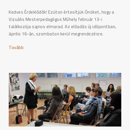
Kedves Érdeklődők! Ezúton értesítjük Önöket, hogy a
Vizuális Mesterpedagógus Műhely február 13-i
találkozója sajnos elmarad. Az előadás új időpontban,
április 16-án, szombaton kerül megrendezésre.
Tovább
"Vizuális
Mesterpedagógus
Műhely
találkozója
új
időpontban"