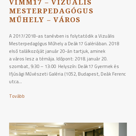
VIMM17 – VIZUÁLIS
MESTERPEDAGÓGUS
MŰHELY – VÁROS
A 2017/2018-as tanévben is folytatódik a Vizuális
Mesterpedagógus Műhely a Deák17 Galériában. 2018
első találkozóját január 20-án tartjuk, aminek
a város lesz a témája. Időpont: 2018. január 20.
szombat, 9:30 – 13:00 Helyszín: Deák17 Gyermek és
Ifjúsági Művészeti Galéria (1052, Budapest, Deák Ferenc
utca…
Tovább
"VIMM17
–
Vizuális
Mesterpedagógus
Műhely
–