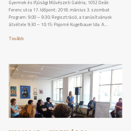
Gyermek és Ifjúsági Művészeti Galéria, 1052 Deák
Ferenc utca 17. Időpont: 2018. március 3. szombat
Program: 9:00 – 9:30: Regisztráció, a tanúsítványok
átvétele 9:30 – 10:15: Pajorné Kugelbauer Ida: A…
Tovább
"VIMM18
–
Vizuális
Mesterpedagógus
Műhely
–
A
VIZUÁLIS
NEVELÉS
MŰHELYEI"