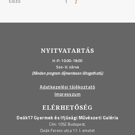
PAGE
Előző
Mesterpedagógus
1
2
Műhely
NAVIGATION
(VIMM)
2.
találkozója"
NYITVATARTÁS
H-P: 10:00-18:00
Szo-V: zárva
(Minden program díjmentesen látogatható.)
Adatkezelési tájékoztató
Impresszum
ELÉRHETŐSÉG
Deák17 Gyermek és Ifjúsági Művészeti Galéria
Cím: 1052 Budapest,
Deák Ferenc utca 17. I. emelet