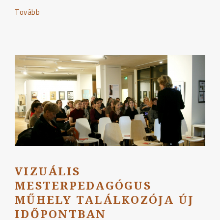
Tovább
"VIMM8:
Vizuális
nevelés
világszerte"
VIZUÁLIS
MESTERPEDAGÓGUS
MŰHELY TALÁLKOZÓJA ÚJ
IDŐPONTBAN