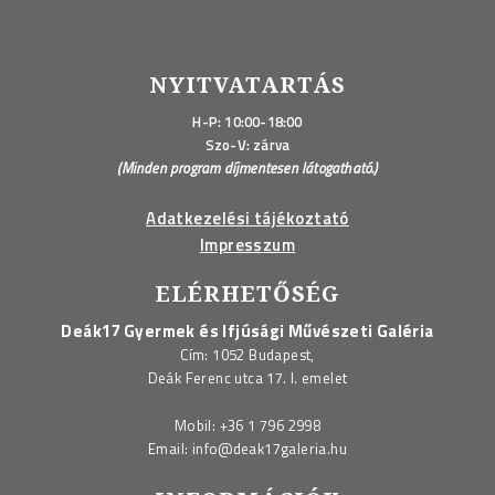
NYITVATARTÁS
H-P: 10:00-18:00
Szo-V: zárva
(Minden program díjmentesen látogatható.)
Adatkezelési tájékoztató
Impresszum
ELÉRHETŐSÉG
Deák17 Gyermek és Ifjúsági Művészeti Galéria
Cím: 1052 Budapest,
Deák Ferenc utca 17. I. emelet
Mobil:
+36 1 796 2998
Email:
info@deak17galeria.hu