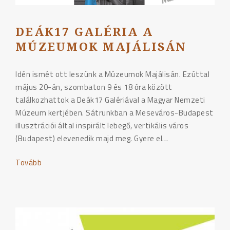
DEÁK17 GALÉRIA A
MÚZEUMOK MAJÁLISÁN
Idén ismét ott leszünk a Múzeumok Majálisán. Ezúttal
május 20-án, szombaton 9 és 18 óra között
találkozhattok a Deák17 Galériával a Magyar Nemzeti
Múzeum kertjében. Sátrunkban a Meseváros-Budapest
illusztrációi által inspirált lebegő, vertikális város
(Budapest) elevenedik majd meg. Gyere el…
Tovább
"Deák17
Galéria
a
Múzeumok
Majálisán"