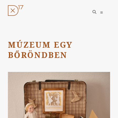
open
open
search
sidebar
form
Ugrás
a
tartalomhoz
MÚZEUM EGY
BŐRÖNDBEN