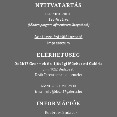
NYITVATARTÁS
H-P: 10:00-18:00
Szo-V: zárva
(Minden program díjmentesen látogatható.)
Adatkezelési tájékoztató
Impresszum
ELÉRHETŐSÉG
Deák17 Gyermek és Ifjúsági Művészeti Galéria
Cím: 1052 Budapest,
Deák Ferenc utca 17. I. emelet
Mobil:
+36 1 796 2998
Email:
info@deak17galeria.hu
INFORMÁCIÓK
Közérdekű adatok