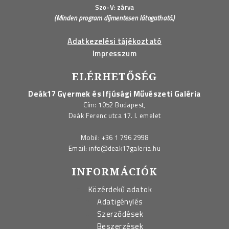
Szo-V: zárva
(Minden program díjmentesen látogatható.)
Adatkezelési tájékoztató
Impresszum
ELÉRHETŐSÉG
Deák17 Gyermek és Ifjúsági Művészeti Galéria
Cím: 1052 Budapest,
Deák Ferenc utca 17. I. emelet
Mobil:
+36 1 796 2998
Email:
info@deak17galeria.hu
INFORMÁCIÓK
Közérdekű adatok
Adatigénylés
Szerződések
Beszerzések