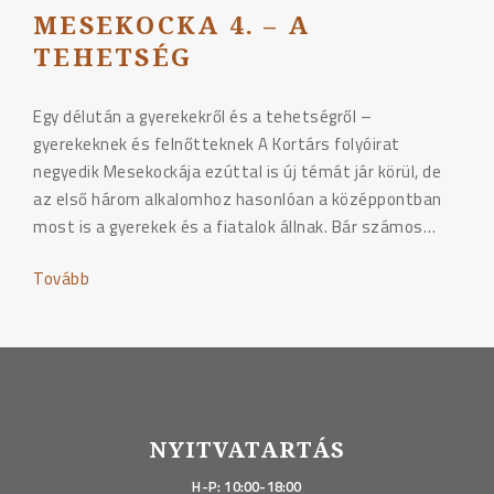
MESEKOCKA 4. – A
TEHETSÉG
Egy délután a gyerekekről és a tehetségről –
gyerekeknek és felnőtteknek A Kortárs folyóirat
negyedik Mesekockája ezúttal is új témát jár körül, de
az első három alkalomhoz hasonlóan a középpontban
most is a gyerekek és a fiatalok állnak. Bár számos…
Tovább
"Mesekocka
4.
–
A
tehetség"
NYITVATARTÁS
H-P: 10:00-18:00