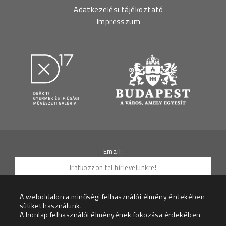
Adatkezelési tájékoztató
Impresszum
Email:
A weboldalon a minőségi felhasználói élmény érdekében
sütiket használunk.
Hozzájárulok ahhoz, hogy az Adatkezelő részemre
A honlap felhasználói élményének fokozása érdekében
hírleveleket küldjön.