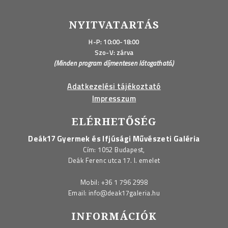
NYITVATARTÁS
H-P: 10:00-18:00
Szo-V: zárva
(Minden program díjmentesen látogatható.)
Adatkezelési tájékoztató
Impresszum
ELÉRHETŐSÉG
Deák17 Gyermek és Ifjúsági Művészeti Galéria
Cím: 1052 Budapest,
Deák Ferenc utca 17. I. emelet
Mobil:
+36 1 796 2998
Email:
info@deak17galeria.hu
INFORMÁCIÓK