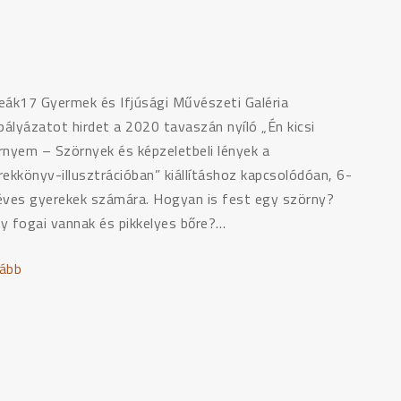
a
szobaszörnyed"
eák17 Gyermek és Ifjúsági Művészeti Galéria
pályázatot hirdet a 2020 tavaszán nyíló „Én kicsi
rnyem – Szörnyek és képzeletbeli lények a
rekkönyv-illusztrációban” kiállításhoz kapcsolódóan, 6-
éves gyerekek számára. Hogyan is fest egy szörny?
y fogai vannak és pikkelyes bőre?…
ább
"„ÉN
KICSI
SZÖRNYEM”
–
szörnyrajzoló
pályázat"