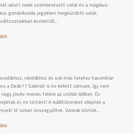
mát adott nekik szembenézett velük és a mágikus-
ikus gondolkodás jegyében megküzdött velük.
kváltozataikban kezdettől…
ább
"Én
kicsi
szörnyem
–
Pécs"
óvodákhoz, iskolákhoz és sok más helyhez hasonlóan
os a Deák17 Galériát is be kellett zárnunk, így nem
t nagy jövés-menés felénk az utóbbi időben. És
eljétek el, mi történt! A kiállítótereket ellepték a
rnyek! Jó sokan összegyűltek. Vannak köztük…
ább
"Így
neveld