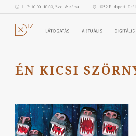
H-P: 10:00-18:00, Szo-V: zárva
1052 Budapest, Deák 
toggle
toggle
LÁTOGATÁS
AKTUÁLIS
DIGITÁLIS
child
child
menu
menu
Ugrás
a
tartalomhoz
ÉN KICSI SZÖR