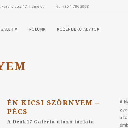
Ferenc utca 17. I. emelet
+36 1 796 2998
toggle
toggle
 GALÉRIA
RÓLUNK
KÖZÉRDEKŰ ADATOK
child
child
menu
menu
NYEM
ÉN KICSI SZÖRNYEM –
A k
gye
PÉCS
Szö
A Deák17 Galéria utazó tárlata
emb