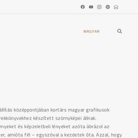
open
MAGYAR
search
form
iállítás középpontjában kortárs magyar grafikusok
rekkönyvekhez készített szörnyképei állnak.
rnyeket és képzeletbeli lényeket azóta ábrázol az
er, amióta fél – egyszóval a kezdetek óta. Azzal, hogy