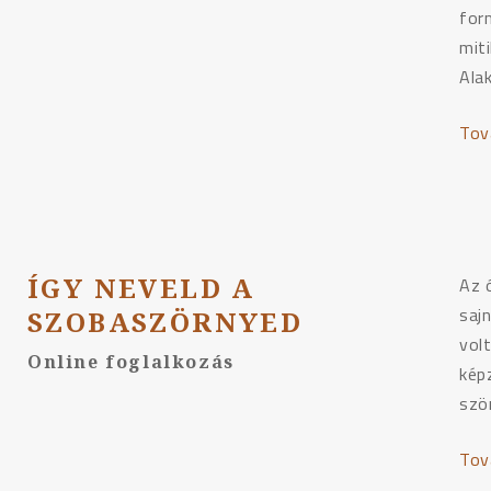
for
mit
Ala
Tov
ÍGY NEVELD A
Az 
sajn
SZOBASZÖRNYED
vol
Online foglalkozás
képz
szö
Tov