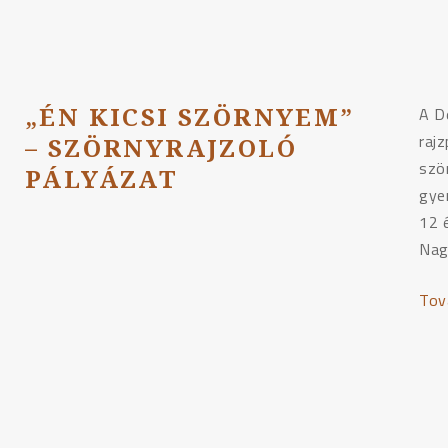
„ÉN KICSI SZÖRNYEM”
A D
rajz
– SZÖRNYRAJZOLÓ
szö
PÁLYÁZAT
gye
12 
Nag
Tov