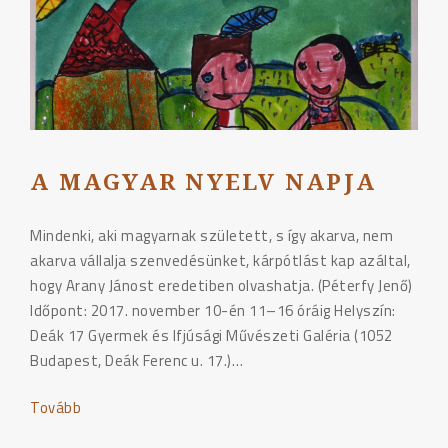
A MAGYAR NYELV NAPJA
Mindenki, aki magyarnak született, s így akarva, nem
akarva vállalja szenvedésünket, kárpótlást kap azáltal,
hogy Arany Jánost eredetiben olvashatja. (Péterfy Jenő)
Időpont: 2017. november 10-én 11–16 óráig Helyszín:
Deák 17 Gyermek és Ifjúsági Művészeti Galéria (1052
Budapest, Deák Ferenc u. 17.)…
Tovább
"A
magyar