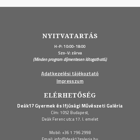
nyelv
napja"
NYITVATARTÁS
H-P: 10:00-18:00
Szo-V: zárva
(Minden program díjmentesen látogatható.)
Adatkezelési tájékoztató
Impresszum
ELÉRHETŐSÉG
Deák17 Gyermek és Ifjúsági Művészeti Galéria
Cím: 1052 Budapest,
Deák Ferenc utca 17. I. emelet
Mobil:
+36 1 796 2998
Email:
info@deak17galeria.hu