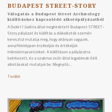
BUDAPEST STREET-STORY
Válogatás a Budapest Street Archæology
kiállításhoz kapcsolódó alkotópályázatból
A Deák17 Galéria által meghirdetett Budapest STREET-
Story pályázat és kiállítás a diákalkotók szemén
keresztül mutatja meg, hogy ahányan vagyunk,
annyiféleképpen érzékeljük és értékeljük
mikrokörnyezetünket. A kiállításon a pályázatra
beérkezett, és a szakmai zsűri által legjobbnak ítélt
alkotásokat mutatjuk be. Megnyitó:…
Tovább
"Budapest
STREET-
Story"