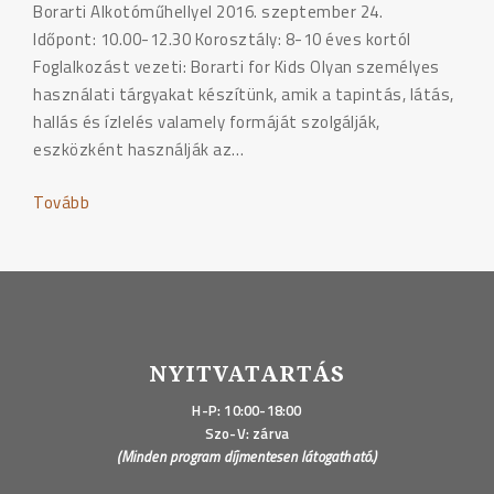
Borarti Alkotóműhellyel 2016. szeptember 24.
Időpont: 10.00-12.30 Korosztály: 8-10 éves kortól
Foglalkozást vezeti: Borarti for Kids Olyan személyes
használati tárgyakat készítünk, amik a tapintás, látás,
hallás és ízlelés valamely formáját szolgálják,
eszközként használják az…
Tovább
"Gyermek
és
családi
programjaink
a
Design
Héten"
NYITVATARTÁS
H-P: 10:00-18:00
Szo-V: zárva
(Minden program díjmentesen látogatható.)