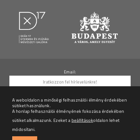
Email:
A weboldalon a minőségi felhasználói élmény érdekében
sütiket használunk.
Hozzájárulok ahhoz, hogy az Adatkezelő részemre
A honlap felhasználói élményének fokozása érdekében
hírleveleket küldjön.
sütiket alkalmazunk. Ezeket a
beállítások
oldalon lehet
Az adatkezelési tájékoztatót megértettem.
módosítani.