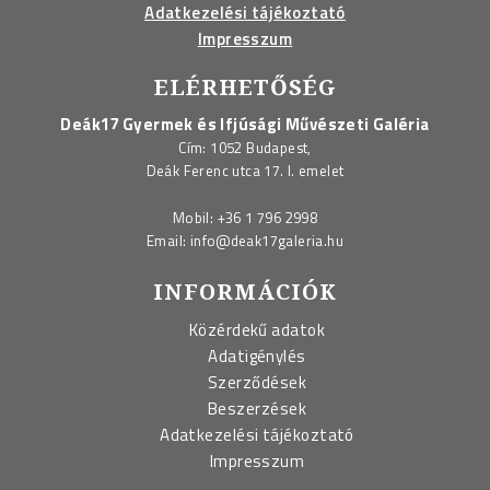
Adatkezelési tájékoztató
Impresszum
ELÉRHETŐSÉG
Deák17 Gyermek és Ifjúsági Művészeti Galéria
Cím: 1052 Budapest,
Deák Ferenc utca 17. I. emelet
Mobil:
+36 1 796 2998
Email:
info@deak17galeria.hu
INFORMÁCIÓK
Közérdekű adatok
Adatigénylés
Szerződések
Beszerzések
Adatkezelési tájékoztató
Impresszum