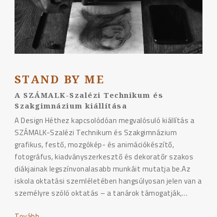
STAND BY ME
A SZÁMALK-Szalézi Technikum és
Szakgimnázium kiállítása
A Design Héthez kapcsolódóan megvalósuló kiállítás a
SZÁMALK-Szalézi Technikum és Szakgimnázium
grafikus, festő, mozgókép- és animációkészítő,
fotográfus, kiadványszerkesztő és dekoratőr szakos
diákjainak legszínvonalasabb munkáit mutatja be.Az
iskola oktatási szemléletében hangsúlyosan jelen van a
személyre szóló oktatás – a tanárok támogatják,…
Tovább
"Stand