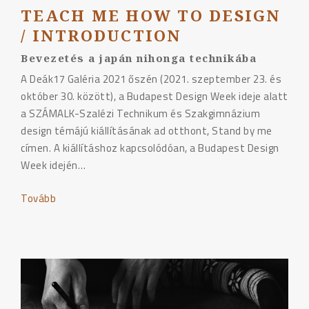
TEACH ME HOW TO DESIGN
/ INTRODUCTION
Bevezetés a japán nihonga technikába
A Deák17 Galéria 2021 őszén (2021. szeptember 23. és
október 30. között), a Budapest Design Week ideje alatt
a SZÁMALK-Szalézi Technikum és Szakgimnázium
design témájú kiállításának ad otthont, Stand by me
címen. A kiállításhoz kapcsolódóan, a Budapest Design
Week idején…
Tovább
"Teach
Me
How
to
Design
/
Introduction"