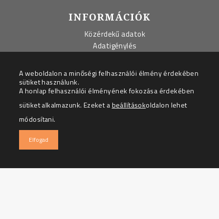
INFORMÁCIÓK
Közérdekű adatok
Adatigénylés
Szerződések
Beszerzések
A weboldalon a minőségi felhasználói élmény érdekében
Adatkezelési tájékoztató
sütiket használunk.
A honlap felhasználói élményének fokozása érdekében
Impresszum
sütiket alkalmazunk. Ezeket a
beállítások
oldalon lehet
módosítani.
Elfogad
Email: