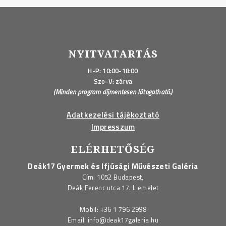
NEM
JÁTSZÓTÉR"
NYITVATARTÁS
H-P: 10:00-18:00
Szo-V: zárva
(Minden program díjmentesen látogatható.)
Adatkezelési tájékoztató
Impresszum
ELÉRHETŐSÉG
Deák17 Gyermek és Ifjúsági Művészeti Galéria
Cím: 1052 Budapest,
Deák Ferenc utca 17. I. emelet
Mobil:
+36 1 796 2998
Email:
info@deak17galeria.hu