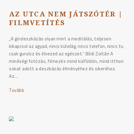
AZ UTCA NEM JÁTSZÓTÉR |
FILMVETÍTÉS
„A gördeszkázás olyan mint a meditálás, teljesen
kikapcsol az agyad, nincs külvilág, nincs telefon, nincs tv,
csak gurulsz és élvezed az egészet.” Bődi Zoltán A
minőségi fotózás, filmezés mind külföldön, mind itthon
sokat adott a deszkázás élményéhez és sikeréhez.
Az…
Tovább
"Az
utca
nem
játszótér
|
filmvetítés"