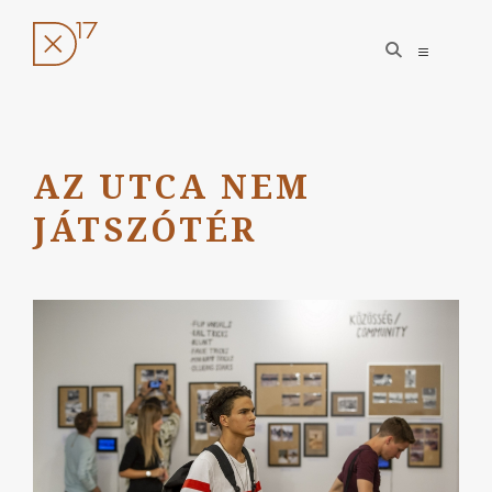
open
open
search
sidebar
form
Ugrás
a
tartalomhoz
AZ UTCA NEM
JÁTSZÓTÉR