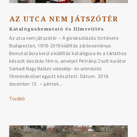
AZ UTCA NEM JÁTSZÓTÉR
Katalógusbemutató és filmvetítés
Az utca nem játszótér – A gördeszkázás története
Budapesten, 1978-2019 kiállítás záróeseménye.
Bemutatásra kerül a kiállítás katalógusa és a tárlathoz
készült deszkás film is, amelyet Petrányi Zsolt kurátor
Sarkadi Nagy Balázs videoklip- és animációs
filmrendezővel együtt készített. Dátum: 2019.
december 13. – péntek…
Tovább
"Az
utca
nem
játszótér"