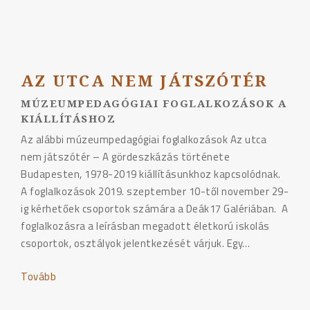
AZ UTCA NEM JÁTSZÓTÉR
MÚZEUMPEDAGÓGIAI FOGLALKOZÁSOK A
KIÁLLÍTÁSHOZ
Az alábbi múzeumpedagógiai foglalkozások Az utca
nem játszótér – A gördeszkázás története
Budapesten, 1978-2019 kiállításunkhoz kapcsolódnak.
A foglalkozások 2019. szeptember 10-től november 29-
ig kérhetőek csoportok számára a Deák17 Galériában. A
foglalkozásra a leírásban megadott életkorú iskolás
csoportok, osztályok jelentkezését várjuk. Egy…
Tovább
"AZ
UTCA