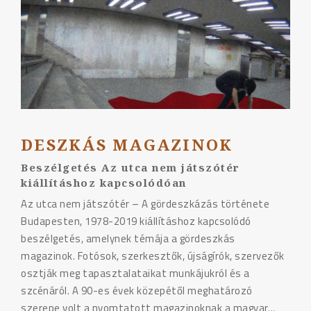
DESZKÁS MAGAZINOK
Beszélgetés Az utca nem játszótér
kiállításhoz kapcsolódóan
Az utca nem játszótér – A gördeszkázás története
Budapesten, 1978-2019 kiállításhoz kapcsolódó
beszélgetés, amelynek témája a gördeszkás
magazinok. Fotósok, szerkesztők, újságírók, szervezők
osztják meg tapasztalataikat munkájukról és a
szcénáról. A 90-es évek közepétől meghatározó
szerepe volt a nyomtatott magazinoknak a magyar…