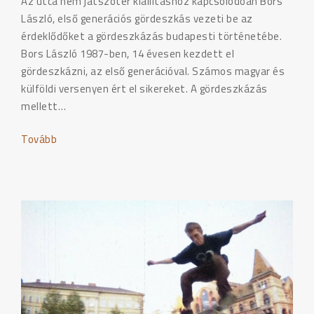
Az utca nem játszótér kiállításhoz kapcsolódóan Bors
László, első generációs gördeszkás vezeti be az
érdeklődőket a gördeszkázás budapesti történetébe.
Bors László 1987-ben, 14 évesen kezdett el
gördeszkázni, az első generációval. Számos magyar és
külföldi versenyen ért el sikereket. A gördeszkázás
mellett…
Tovább
"Egy
gördeszkás
szemével"