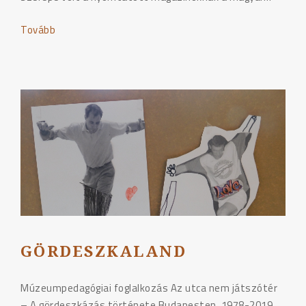
Tovább
"DESZKÁS
MAGAZINOK"
GÖRDESZKALAND
Múzeumpedagógiai foglalkozás Az utca nem játszótér
– A gördeszkázás története Budapesten, 1978-2019