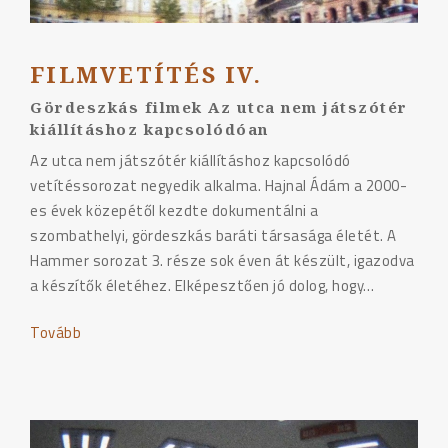
FILMVETÍTÉS IV.
Gördeszkás filmek Az utca nem játszótér
kiállításhoz kapcsolódóan
Az utca nem játszótér kiállításhoz kapcsolódó
vetítéssorozat negyedik alkalma. Hajnal Ádám a 2000-
es évek közepétől kezdte dokumentálni a
szombathelyi, gördeszkás baráti társasága életét. A
Hammer sorozat 3. része sok éven át készült, igazodva
a készítők életéhez. Elképesztően jó dolog, hogy…
Tovább
"Filmvetítés
IV."