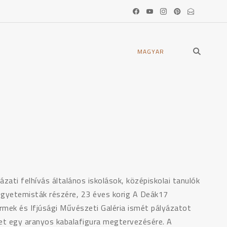
open
MAGYAR
search
form
ázati felhívás általános iskolások, középiskolai tanulók
egyetemisták részére, 23 éves korig A Deák17
rmek és Ifjúsági Művészeti Galéria ismét pályázatot
det egy aranyos kabalafigura megtervezésére. A