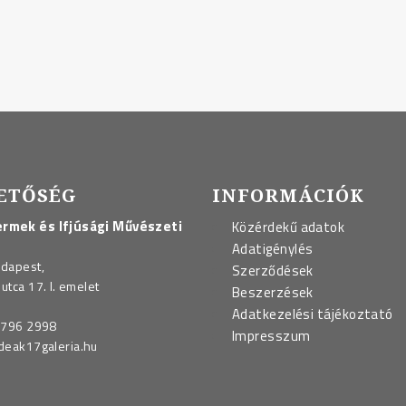
ETŐSÉG
INFORMÁCIÓK
rmek és Ifjúsági Művészeti
Közérdekű adatok
Adatigénylés
udapest,
Szerződések
utca 17. I. emelet
Beszerzések
Adatkezelési tájékoztató
 796 2998
Impresszum
deak17galeria.hu