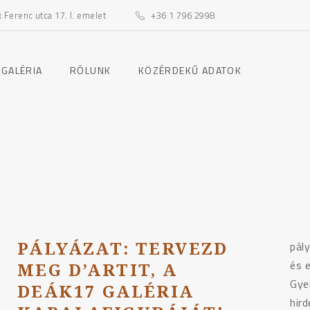
Ferenc utca 17. I. emelet
+36 1 796 2998
toggle
toggle
 GALÉRIA
RÓLUNK
KÖZÉRDEKŰ ADATOK
child
child
menu
menu
PÁLYÁZAT: TERVEZD
pály
és 
MEG D’ARTIT, A
Gye
DEÁK17 GALÉRIA
hir