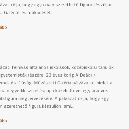
ázat célja, hogy egy olyan szerethető figura készüljön,
 a Galériát és működését…
ább
"PÁLYÁZAT:
TERVEZD
MEG
D’ARTIT,
A
DEÁK17
ázati felhívás általános iskolások, középiskolai tanulók
GALÉRIA
egyetemisták részére, 23 éves korig A Deák17
KABALAFIGURÁJÁT!
rmek és Ifjúsági Művészeti Galéria pályázatot hirdet a
–
éria negyedik születésnapa közeledtével egy aranyos
II."
alafigura megtervezésére. A pályázat célja, hogy egy
an szerethető figura készüljön, ami…
ább
"Pályázat:
Tervezd