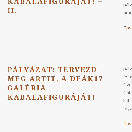
KABALAFIGURÁJÁT! –
pály
II.
ami
Tov
PÁLYÁZAT: TERVEZD
pály
és 
MEG ARTIT, A DEÁK17
Gye
GALÉRIA
Gal
KABALAFIGURÁJÁT!
kab
oly
Tov