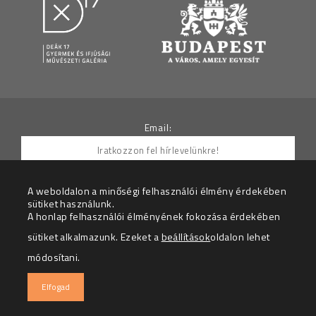
Email:
A weboldalon a minőségi felhasználói élmény érdekében
sütiket használunk.
Hozzájárulok ahhoz, hogy az Adatkezelő részemre
A honlap felhasználói élményének fokozása érdekében
hírleveleket küldjön.
sütiket alkalmazunk. Ezeket a
beállítások
oldalon lehet
Az adatkezelési tájékoztatót megértettem.
módosítani.
© 2026 – Deák 17 Gyermek és Ifjúsági Galéria – Minden
Elfogad
jog fenntartva