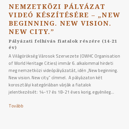
NEMZETKÖZI PÁLYÁZAT
VIDEÓ KÉSZÍTÉSÉRE – „NEW
BEGINNING. NEW VISION.
NEW CITY.”
Pályázati felhívás fiatalok részére (14-21
év)
A Világörökség Városok Szervezete (OWHC Organisation
of World Heritage Cities) immár 6. alkalommal hirdeti
meg nemzetközi videópályázatát, idén „New beginning.
New vision. New city.” címmel. A pályázaton két
korosztályi kategóriában várják a fiatalok
jelentkezését: 14-17 és 18-21 éves korig, egyénileg…
Tovább
"NEMZETKÖZI
PÁLYÁZAT
VIDEÓ
KÉSZÍTÉSÉRE