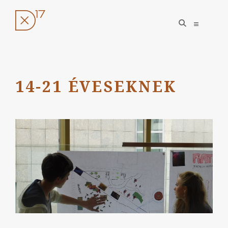
open
open
search
sidebar
form
Ugrás
a
tartalomhoz
14-21 ÉVESEKNEK