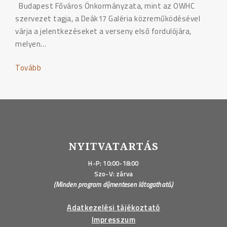
Budapest Főváros Önkormányzata, mint az OWHC
szervezet tagja, a Deák17 Galéria közreműködésével
várja a jelentkezéseket a verseny első fordulójára,
melyen…
Tovább
"PÁLYÁZAT
VIDEÓ
KÉSZÍTÉSÉRE
–
„Ha
lenne
egy
NYITVATARTÁS
napod
H-P: 10:00-18:00
egy
Szo-V: zárva
világörökség
(Minden program díjmentesen látogatható.)
városban”"
Adatkezelési tájékoztató
Impresszum