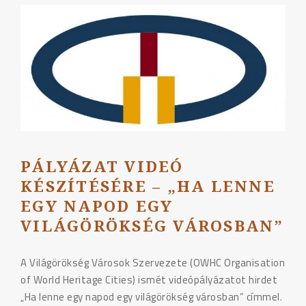
–
„NEW
BEGINNING.
NEW
VISION.
NEW
CITY.”"
PÁLYÁZAT VIDEÓ
KÉSZÍTÉSÉRE – „HA LENNE
EGY NAPOD EGY
VILÁGÖRÖKSÉG VÁROSBAN”
A Világörökség Városok Szervezete (OWHC Organisation
of World Heritage Cities) ismét videópályázatot hirdet
„Ha lenne egy napod egy világörökség városban” címmel.