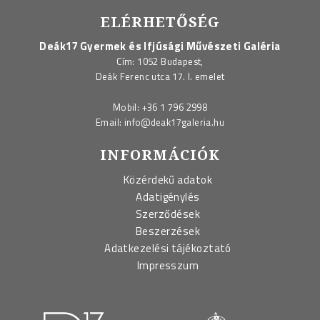
ELÉRHETŐSÉG
Deák17 Gyermek és Ifjúsági Művészeti Galéria
Cím: 1052 Budapest,
Deák Ferenc utca 17. I. emelet
Mobil:
+36 1 796 2998
Email:
info@deak17galeria.hu
INFORMÁCIÓK
Közérdekű adatok
Adatigénylés
Szerződések
Beszerzések
Adatkezelési tájékoztató
Impresszum