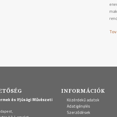
ene
mak
ren
Tov
ETŐSÉG
INFORMÁCIÓK
rmek és Ifjúsági Művészeti
Közérdekű adatok
Adatigénylés
udapest,
Szerződések
utca 17. I. emelet