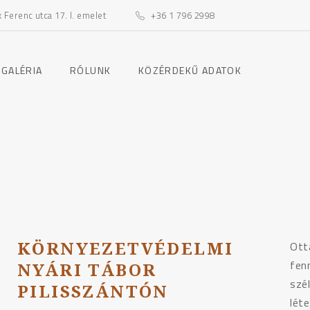
Ferenc utca 17. I. emelet
+36 1 796 2998
toggle
toggle
 GALÉRIA
RÓLUNK
KÖZÉRDEKŰ ADATOK
child
child
menu
menu
KÖRNYEZETVÉDELMI
Ott
fen
NYÁRI TÁBOR
szél
PILISSZÁNTÓN
lét