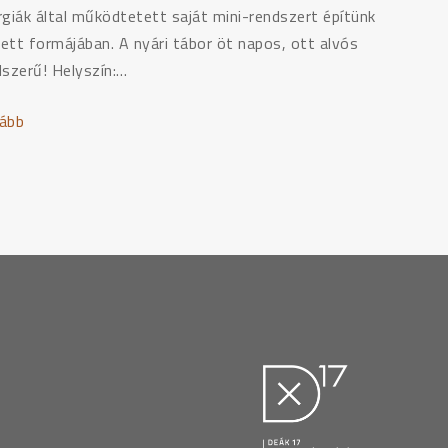
rgiák által működtetett saját mini-rendszert építünk
ett formájában. A nyári tábor öt napos, ott alvós
dszerű! Helyszín:…
ább
"Környezetvédelmi
nyári
tábor
Pilisszántón"