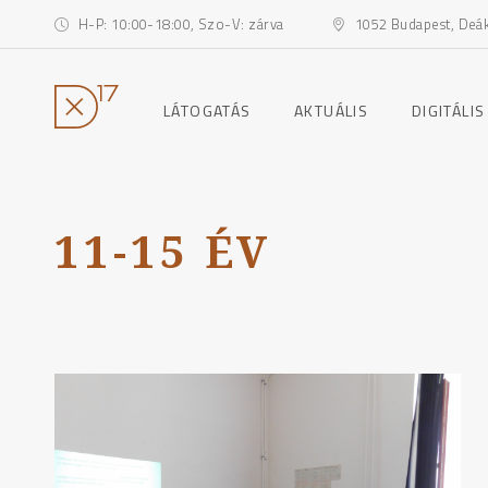
H-P: 10:00-18:00, Szo-V: zárva
1052 Budapest, Deák 
toggle
toggle
LÁTOGATÁS
AKTUÁLIS
DIGITÁLIS
child
child
menu
menu
Ugrás
a
tartalomhoz
11-15 ÉV