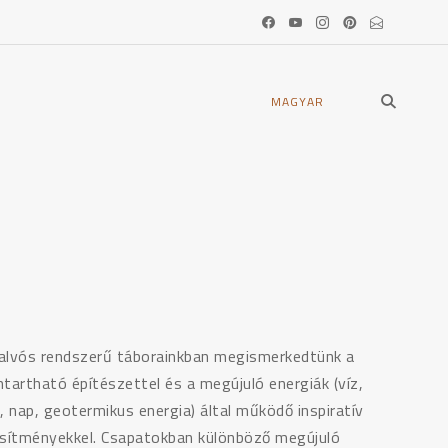
open
MAGYAR
search
form
alvós rendszerű táborainkban megismerkedtünk a
ntartható építészettel és a megújuló energiák (víz,
, nap, geotermikus energia) által működő inspiratív
esítményekkel. Csapatokban különböző megújuló