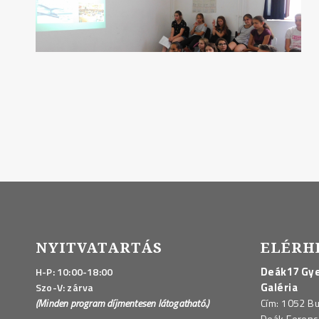
NYITVATARTÁS
ELÉRH
Deák17 Gye
H-P: 10:00-18:00
Galéria
Szo-V: zárva
(Minden program díjmentesen látogatható.)
Cím: 1052 B
Deák Ferenc 