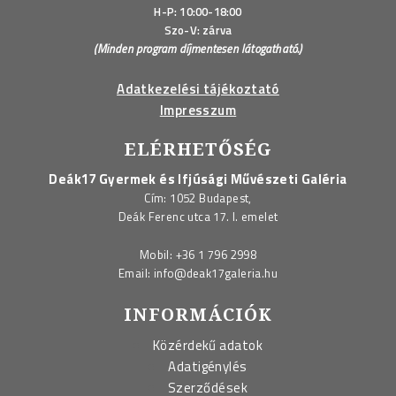
H-P: 10:00-18:00
Szo-V: zárva
(Minden program díjmentesen látogatható.)
Adatkezelési tájékoztató
Impresszum
ELÉRHETŐSÉG
Deák17 Gyermek és Ifjúsági Művészeti Galéria
Cím: 1052 Budapest,
Deák Ferenc utca 17. I. emelet
Mobil:
+36 1 796 2998
Email:
info@deak17galeria.hu
INFORMÁCIÓK
Közérdekű adatok
Adatigénylés
Szerződések