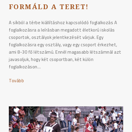
FORMÁLD A TERET!
A síkból a térbe kiállításhoz kapcsolódó foglalkozás A
foglalkozásra a leírásban megadott életkorú iskolás
csoportok, osztályok jelentkezését várjuk. Egy
foglalkozásra egy osztály, vagy egy csoport érkezhet,
ami 8-30 fő létszámú. Ennél magasabb létszámnál azt
javasoljuk, hogy két csoportban, két külön
foglalkozáson…
Tovább
"Formáld
a
teret!"