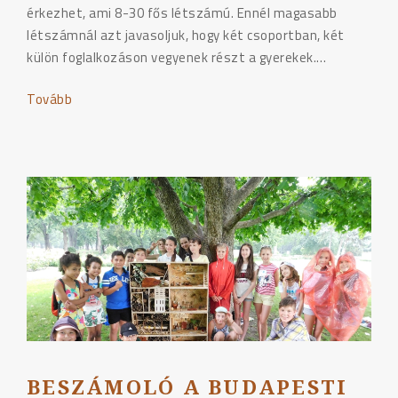
érkezhet, ami 8-30 fős létszámú. Ennél magasabb
létszámnál azt javasoljuk, hogy két csoportban, két
külön foglalkozáson vegyenek részt a gyerekek.…
Tovább
"Budapesti
barangoló"
BESZÁMOLÓ A BUDAPESTI