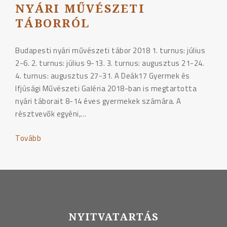
NYÁRI MŰVÉSZETI
TÁBORRÓL
Budapesti nyári művészeti tábor 2018 1. turnus: július
2-6. 2. turnus: július 9-13. 3. turnus: augusztus 21-24.
4. turnus: augusztus 27-31. A Deák17 Gyermek és
Ifjúsági Művészeti Galéria 2018-ban is megtartotta
nyári táborait 8-14 éves gyermekek számára. A
résztvevők egyéni,…
Tovább
"Beszámoló
a
budapesti
nyári
művészeti
táborról"
NYITVATARTÁS