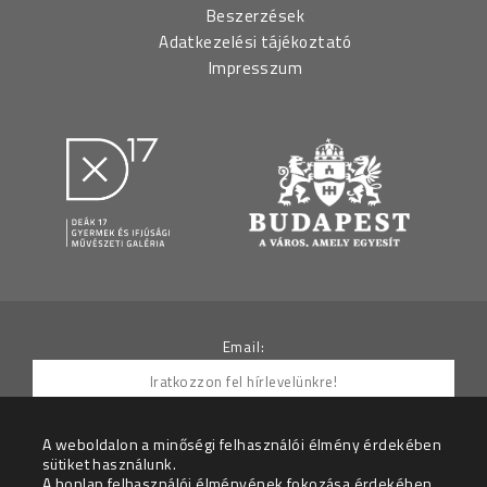
Beszerzések
Adatkezelési tájékoztató
Impresszum
Email:
A weboldalon a minőségi felhasználói élmény érdekében
sütiket használunk.
Hozzájárulok ahhoz, hogy az Adatkezelő részemre
A honlap felhasználói élményének fokozása érdekében