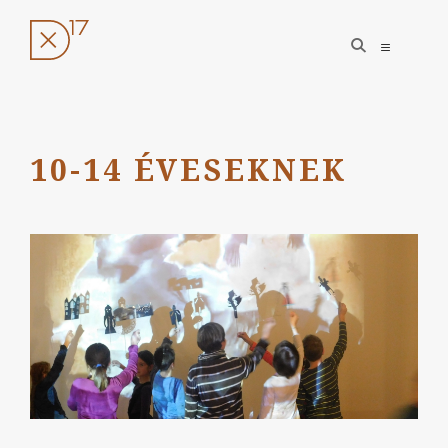
open
open
search
sidebar
form
Ugrás
a
tartalomhoz
10-14 ÉVESEKNEK