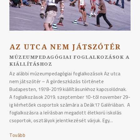
AZ UTCA NEM JÁTSZÓTÉR
MÚZEUMPEDAGÓGIAI FOGLALKOZÁSOK A
KIÁLLÍTÁSHOZ
Az alábbi múzeumpedagógiai foglalkozások Az utca
nem játszótér – A gördeszkázás története
Budapesten, 1978-2019 kiállításunkhoz kapcsolódnak.
A foglalkozások 2019. szeptember 10-től november 29-
ig kérhetőek csoportok számára a Deák17 Galériában. A
foglalkozásra a leírásban megadott életkorú iskolás
csoportok, osztályok jelentkezését várjuk. Egy…
Tovább
"AZ