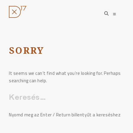
open
open
search
sidebar
form
Ugrás
a
tartalomhoz
SORRY
It seems we can’t find what you’re looking for. Perhaps
searching can help.
Keresés:
Nyomd meg az Enter / Return billentyűt a kereséshez