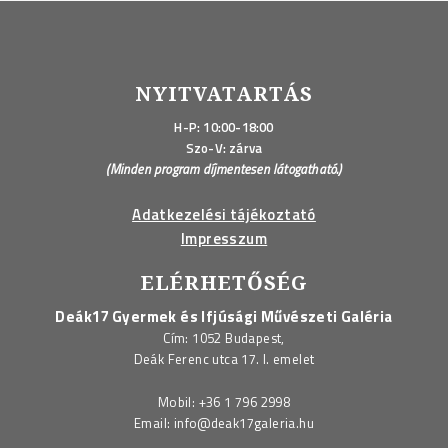
NYITVATARTÁS
H-P: 10:00-18:00
Szo-V: zárva
(Minden program díjmentesen látogatható.)
Adatkezelési tájékoztató
Impresszum
ELÉRHETŐSÉG
Deák17 Gyermek és Ifjúsági Művészeti Galéria
Cím: 1052 Budapest,
Deák Ferenc utca 17. I. emelet
Mobil:
+36 1 796 2998
Email:
info@deak17galeria.hu