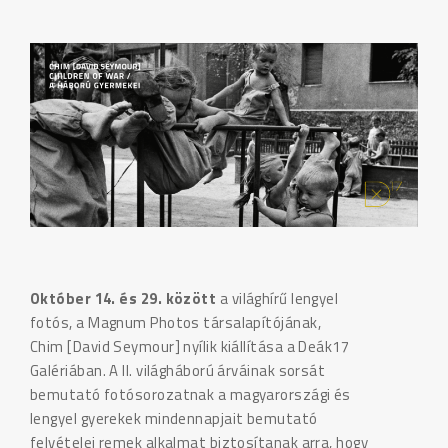
Október 14. és 29. között
a világhírű lengyel
fotós, a Magnum Photos társalapítójának,
Chim [David Seymour] nyílik kiállítása a Deák17
Galériában. A II. világháború árváinak sorsát
bemutató fotósorozatnak a magyarországi és
lengyel gyerekek mindennapjait bemutató
felvételei remek alkalmat biztosítanak arra, hogy