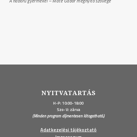
A háború gyermekei – Máté Gábor megnyitó szövege
NYITVATARTÁS
H-P: 10:00-18:00
Szo-V: zárva
(Minden program díjmentesen látogatható.)
Adatkezelési tájékoztató