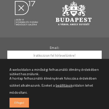
Email:
A weboldalon a minőségi felhasználói élmény érdekében
sütiket használunk.
Hozzájárulok ahhoz, hogy az Adatkezelő részemre
A honlap felhasználói élményének fokozása érdekében
hírleveleket küldjön.
sütiket alkalmazunk. Ezeket a
beállítások
oldalon lehet
Az adatkezelési tájékoztatót megértettem.
módosítani.
© 2026 – Deák 17 Gyermek és Ifjúsági Galéria – Minden
Elfogad
jog fenntartva