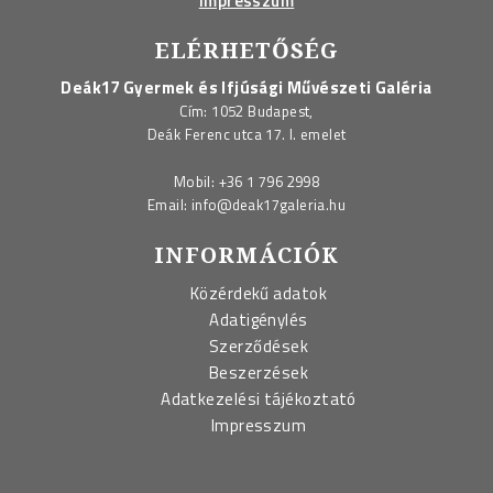
Impresszum
ELÉRHETŐSÉG
Deák17 Gyermek és Ifjúsági Művészeti Galéria
Cím: 1052 Budapest,
Deák Ferenc utca 17. I. emelet
Mobil:
+36 1 796 2998
Email:
info@deak17galeria.hu
INFORMÁCIÓK
Közérdekű adatok
Adatigénylés
Szerződések
Beszerzések
Adatkezelési tájékoztató
Impresszum