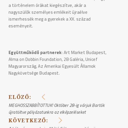
a történelem órákat kiegészítve, akár a
nagyszülők személyes emlékeit újraélve
ismerhessék meg a gyerekek a XX. század
eseményeit.
Együttműködő partnerek
: Art Market Budapest,
Alma on Dobbin Foundation, 2B Galéria, Unicef
Magyarország, Az Amerikai Egyesült Államok
Nagykövetsége Budapest.
ELŐZŐ:
BEJEGYZÉS
MEGHOSSZABBÍTOTTUK! Október 28-ig várjuk Bartók
újratöltve pályázatunkra az elképzeléseket
NAVIGÁCIÓ
KÖVETKEZŐ: