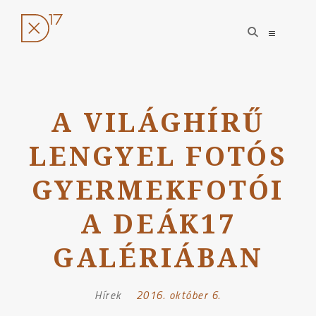
open
open
search
sidebar
form
Ugrás
a
A VILÁGHÍRŰ
tartalomhoz
LENGYEL FOTÓS
GYERMEKFOTÓI
A DEÁK17
GALÉRIÁBAN
Hírek
Posted
2016. október 6.
on: