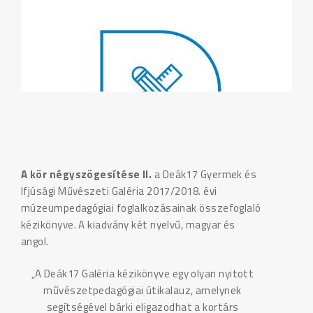
A kör négyszögesítése II.
a Deák17 Gyermek és
Ifjúsági Művészeti Galéria 2017/2018. évi
múzeumpedagógiai foglalkozásainak összefoglaló
kézikönyve. A kiadvány két nyelvű, magyar és
angol.
„A Deák17 Galéria kézikönyve egy olyan nyitott
művészetpedagógiai útikalauz, amelynek
segítségével bárki eligazodhat a kortárs