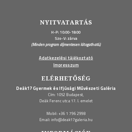
NYITVATARTÁS
H-P: 10:00-18:00
Szo-V: zárva
(Minden program díjmentesen látogatható.)
Adatkezelési tájékoztató
Impresszum
ELÉRHETŐSÉG
Deák17 Gyermek és Ifjúsági Művészeti Galéria
Cím: 1052 Budapest,
Deák Ferenc utca 17. I. emelet
Mobil:
+36 1 796 2998
Email:
info@deak17galeria.hu