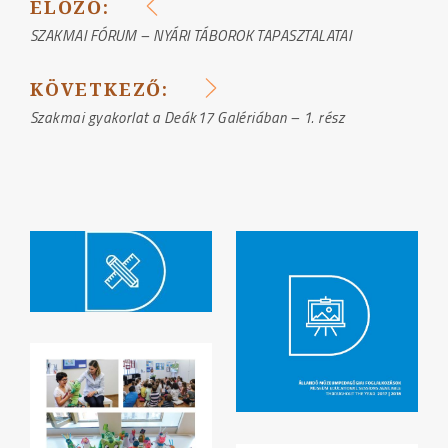
ELŐZŐ:
BEJEGYZÉS
SZAKMAI FÓRUM – NYÁRI TÁBOROK TAPASZTALATAI
NAVIGÁCIÓ
KÖVETKEZŐ:
Szakmai gyakorlat a Deák17 Galériában – 1. rész