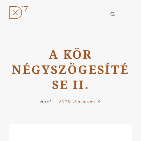
open
open
search
sidebar
form
Ugrás
a
A KÖR
tartalomhoz
NÉGYSZÖGESÍTÉ
SE II.
Hírek
Posted
2019. december 3.
on: