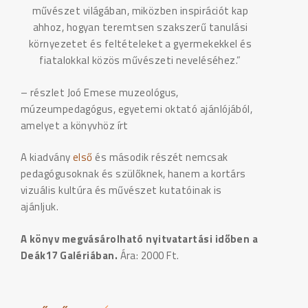
művészet világában, miközben inspirációt kap
ahhoz, hogyan teremtsen szakszerű tanulási
környezetet és feltételeket a gyermekekkel és
fiatalokkal közös művészeti neveléséhez.”
– részlet Joó Emese muzeológus,
múzeumpedagógus, egyetemi oktató ajánlójából,
amelyet a könyvhöz írt
A kiadvány
első
és második részét nemcsak
pedagógusoknak és szülőknek, hanem a kortárs
vizuális kultúra és művészet kutatóinak is
ajánljuk.
A könyv megvásárolható nyitvatartási időben a
Deák17 Galériában.
Ára: 2000 Ft.