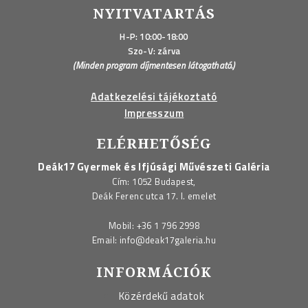
NYITVATARTÁS
H-P: 10:00-18:00
Szo-V: zárva
(Minden program díjmentesen látogatható.)
Adatkezelési tájékoztató
Impresszum
ELÉRHETŐSÉG
Deák17 Gyermek és Ifjúsági Művészeti Galéria
Cím: 1052 Budapest,
Deák Ferenc utca 17. I. emelet
Mobil:
+36 1 796 2998
Email:
info@deak17galeria.hu
INFORMÁCIÓK
Közérdekű adatok