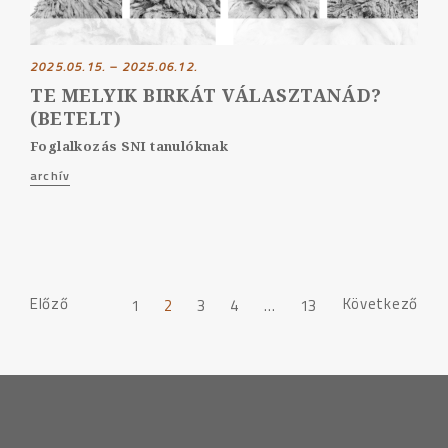
2025.05.15. – 2025.06.12.
TE MELYIK BIRKÁT VÁLASZTANÁD?
(BETELT)
Foglalkozás SNI tanulóknak
archív
PAGE
Előző
Következő
1
2
3
4
…
13
NAVIGATION