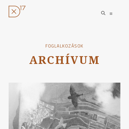
open
open
search
sidebar
form
Ugrás
a
tartalomhoz
FOGLALKOZÁSOK
ARCHÍVUM